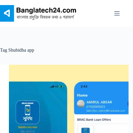
Skip
to
content
Tag
Shubidha app