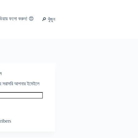
ডিয়ায় ফলো করুন! 😍
🔎 খুঁজুন
ন
থ্য সরাসরি আপনার ইমেইলে
ribers