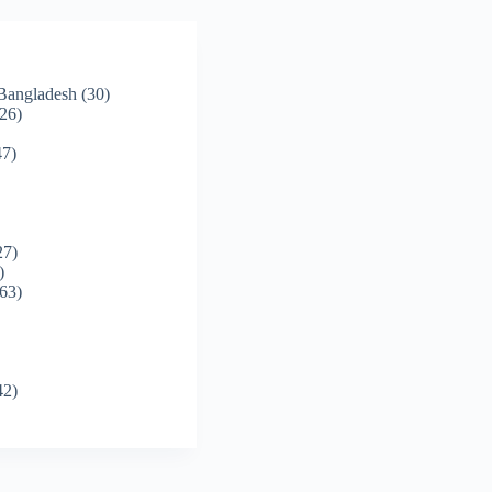
 Bangladesh
(30)
26)
7)
27)
)
63)
42)
)