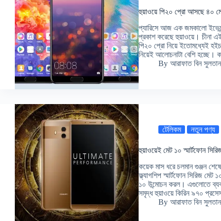
হুয়াওয়ে পি২০ প্রো আসছে ৪০ মেগাপ
প্যারিসে আজ এক জমকালো ইভেন্টে 
প্রকাশ করেছে হুয়াওয়ে। চীনা এই
পি২০ প্রো নিয়ে ইতোমধ্যেই হইচ
নিয়েই আলোচনাটা বেশি হচ্ছে।
By
আরাফাত বিন সুলতান
টেলিকম
নতুন পণ্য
হুয়াওয়েই মেট ১০ স্মার্টফোন সিরি
কয়েক মাস ধরে চলমান গুঞ্জন শেষে
ফ্ল্যাগশিপ স্মার্টফোন সিরিজ মে
১০ উন্মোচন করল। এগুলোতে ব্যবহৃ
সমৃদ্ধ হুয়াওয়ে কিরিন ৯৭০ প্র
By
আরাফাত বিন সুলতান