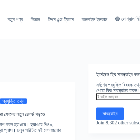
🟢 সোশ্যাল মি
নতুন পণ্য
বিজ্ঞান
টিপস এন্ড ট্রিকস
অনলাইন ইনকাম
ইমেইলে ফ্রি সাবস্ক্রাইব করু
সর্বশেষ প্রযুক্তি বিষয়ক ত
পেতে ফ্রি সাবস্ক্রাইব করুন!
ইমেইল
এড্রেস
প্রযুক্তি তথ্য
সাবস্ক্রাইব
েরা ফোনের নতুন রেকর্ড গড়তে
Join 8,302 other subsc
প্রকাশ করল হুয়াওয়ে। হুয়াওয়ে পি৪০,
্রো প্লাস। চলুন পরিচিত হই ফোনগুলোর