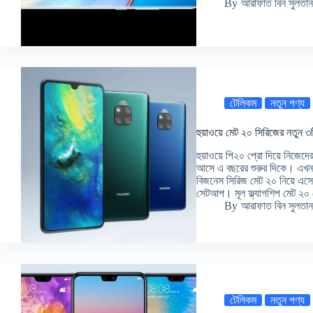
By
আরাফাত বিন সুলতান
টেলিকম
নতুন পণ্য
হুয়াওয়ে মেট ২০ সিরিজের নতুন ৩ট
হুয়াওয়ে পি২০ প্রো দিয়ে নিজেদের 
আসে এ বছরের শুরুর দিকে। এখন
বিজনেস সিরিজ মেট ২০ নিয়ে এসেছ
সেটআপ। মূল ফ্ল্যাগশিপ মেট ২
By
আরাফাত বিন সুলতান
টেলিকম
নতুন পণ্য