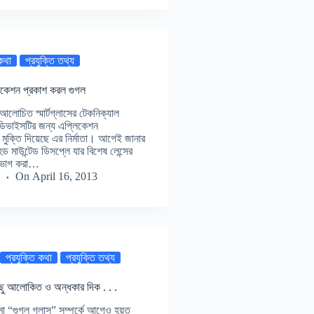
 কথা
প্রযুক্তি তথ্য
িফিকেশন প্রকাশ করল গুগল
আলোচিত স্মার্টগ্লাসের টেকনিক্যাল
ডিভাইসটির জন্য এপ্লিকেশন
ুক্তি দিয়েছে এর নির্মাতা। আগেই জানার
ড মাউন্টেড ডিসপ্লে যার বিশেষ লেন্সের
উপভোগ করা…
On
April 16, 2013
প্রযুক্তি কথা
প্রযুক্তি তথ্য
কিছু আলোকিত ও অন্ধকার দিক . . .
শমা “গুগল গ্লাস” সম্পর্কে আগেও হয়ত