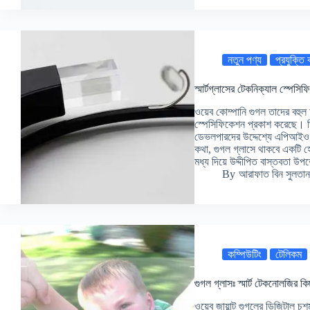
নতুন পণ্য
প্রযুক্তি
স্মার্টগ্লাসের টেকনিক্যাল স্পেস
ওয়েব কোম্পানি গুগল তাদের বহুল 
স্পেসিফিকেশন প্রকাশ করেছে। 
ডেভলপারদের উদ্দেশ্যে এপিআইও ম
কথা, গুগল গ্লাসে থাকবে একটি হে
মধ্য দিয়ে উদ্দীপিত বাস্তবতা 
By
আরাফাত বিন সুলতান
কম্পিউটিং
টেলিকম
গুগল গ্লাসঃ স্মার্ট টেকনোলজির 
ওয়েব জায়ান্ট গুগলের ডিজিটাল চ