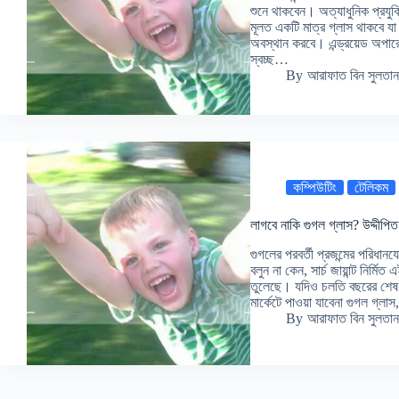
শুনে থাকবেন। অত্যাধুনিক প্রযু
মূলত একটি মাত্র গ্লাস থাকবে 
অবস্থান করবে। এন্ড্রয়েড অপারে
স্বচ্ছ…
By
আরাফাত বিন সুলতান
কম্পিউটিং
টেলিকম
লাগবে নাকি গুগল গ্লাস? উদ্দীপিত
গুগলের পরবর্তী প্রজন্মের পরিধান
বলুন না কেন, সার্চ জায়ান্ট নির্মি
তুলেছে। যদিও চলতি বছরের শেষ দি
মার্কেটে পাওয়া যাবেনা গুগল গ
By
আরাফাত বিন সুলতান