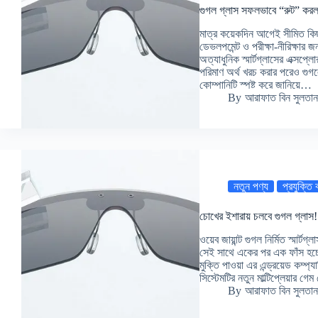
গুগল গ্লাস সফলভাবে “রুট” করল 
মাত্র কয়েকদিন আগেই সীমিত কিছ
ডেভলপমেন্ট ও পরীক্ষা-নীরিক্ষার 
অত্যাধুনিক স্মার্টগ্লাসের এক্স
পরিমাণ অর্থ খরচ করার পরেও গুগল
কোম্পানিটি স্পষ্ট করে জানিয়ে…
By
আরাফাত বিন সুলতান
নতুন পণ্য
প্রযুক্তি
চোখের ইশারায় চলবে গুগল গ্লাস!
ওয়েব জায়ান্ট গুগল নির্মিত স্মার
সেই সাথে একের পর এক ফাঁস হচ্
মুক্তি পাওয়া এর এন্ড্রয়েড কম্প
সিস্টেমটির নতুন মাল্টিপ্লেয়ার গে
By
আরাফাত বিন সুলতান