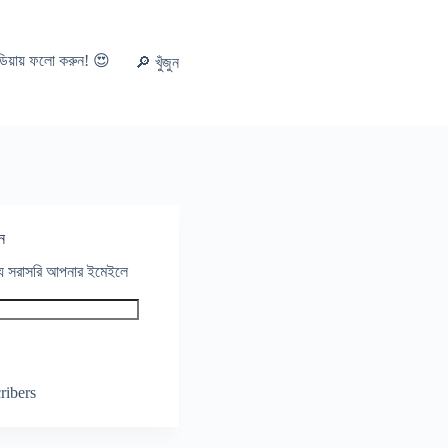
ডিয়ায় ফলো করুন! 😍
🔎 খুঁজুন
ন
থ্য সরাসরি আপনার ইমেইলে
ribers