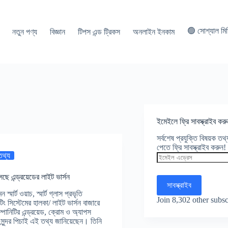
🟢 সোশ্যাল মি
নতুন পণ্য
বিজ্ঞান
টিপস এন্ড ট্রিকস
অনলাইন ইনকাম
ইমেইলে ফ্রি সাবস্ক্রাইব করু
সর্বশেষ প্রযুক্তি বিষয়ক ত
পেতে ফ্রি সাবস্ক্রাইব করুন!
 তথ্য
ইমেইল
এড্রেস
ে এন্ড্রয়েডের লাইট ভার্সন
সাবস্ক্রাইব
্মার্ট ওয়াচ, স্মার্ট গ্লাস প্রভৃতি
Join 8,302 other subsc
ং সিস্টেমের হালকা/ লাইট ভার্সন বাজারে
ানিটির এন্ড্রয়েড, ক্রোম ও অ্যাপস
ট সুন্দর পিচাই এই তথ্য জানিয়েছেন। তিনি