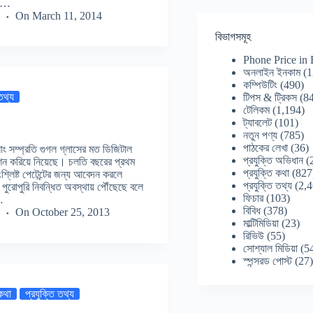
ের…
On
March 11, 2014
বিভাগসমূহ
Phone Price in
অনলাইন ইনকাম
(1
কম্পিউটিং
(490)
 তথ্য
টিপস & ট্রিকস
(84
টেলিকম
(1,194)
ট্যাবলেট
(101)
নতুন পণ্য
(785)
পাঠকের লেখা
(36)
সাং সম্প্রতি গুগল গ্লাসের মত ডিজিটাল
প্রযুক্তি অভিধান
(
্রেশন করিয়ে নিয়েছে। চলতি বছরের প্রথম
প্রযুক্তি কথা
(827
ংশ্লিষ্ট পেটেন্টের জন্য আবেদন করলে
প্রযুক্তি তথ্য
(2,4
ে পুরোপুরি নিবন্ধিত অবস্থায় পৌঁছেছে বলে
ফিচার
(103)
…
বিবিধ
(378)
On
October 25, 2013
মাল্টিমিডিয়া
(23)
রিভিউ
(55)
সোশ্যাল মিডিয়া
(5
স্পন্সরড পোস্ট
(27
 কথা
প্রযুক্তি তথ্য