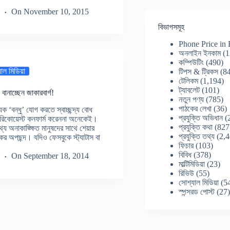
On
November 10, 2015
বিভাগসমূহ
Phone Price in
অনলাইন ইনকাম
(1
কম্পিউটিং
(490)
াল মিডিয়া
টিপস & ট্রিকস
(84
টেলিকম
(1,194)
ট্যাবলেট
(101)
ানাচ্ছেন জাকারবার্গ!
নতুন পণ্য
(785)
পাঠকের লেখা
(36)
 ‘বন্ধু’ যোগ করতে স্বাচ্ছন্দ্য বোধ
প্রযুক্তি অভিধান
(
 রিকোয়েস্ট কনফার্ম করেননা অনেকেই।
প্রযুক্তি কথা
(827
য অনাকাঙ্ক্ষিত মানুষদের সাথে শেয়ার
প্রযুক্তি তথ্য
(2,4
ের অপছন্দ। যদিও ফেসবুকে স্ট্যাটাস বা
ফিচার
(103)
বিবিধ
(378)
On
September 18, 2014
মাল্টিমিডিয়া
(23)
রিভিউ
(55)
সোশ্যাল মিডিয়া
(5
স্পন্সরড পোস্ট
(27