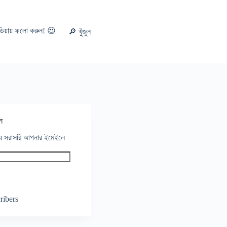
ডিয়ায় ফলো করুন! 😍
🔎 খুঁজুন
ন
থ্য সরাসরি আপনার ইমেইলে
ribers