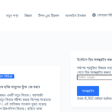
🟢 সোশ্যাল মি
নতুন পণ্য
বিজ্ঞান
টিপস এন্ড ট্রিকস
অনলাইন ইনকাম
ইমেইলে ফ্রি সাবস্ক্রাইব করু
সর্বশেষ প্রযুক্তি বিষয়ক ত
পেতে ফ্রি সাবস্ক্রাইব করুন!
াল মিডিয়া
ইমেইল
এড্রেস
ক ছবির বন্ধুদের খুঁজে বের করবে
সাবস্ক্রাইব
রও একটি নতুন ফিচার। ব্যাপারটা
Join 8,302 other subsc
ন ফিচার পরীক্ষা করছে বিশ্বের সবেচেয়ে
ইট। এই তালিকায় গতকাল যুক্ত হয়েছে
াল রিকগনিশন ফিচার। ছবিতে থাকা