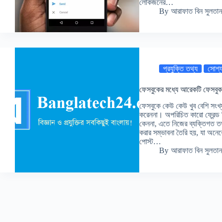
লোকজনের…
By
আরাফাত বিন সুলতান
প্রযুক্তি তথ্য
সোশ্য
ফেসবুকের মধ্যে আরেকটি ফেসবুক ব
ফেসবুকে কেউ কেউ খুব বেশি সংখ্যক
করেননা। অপরিচিত কারো ফ্রেন্ড
কেননা, এতে নিজের ব্যক্তিগত তথ্
করার সম্ভাবনা তৈরি হয়, যা অনেক
পোস্ট…
By
আরাফাত বিন সুলতান