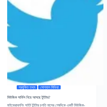
প্রযুক্তি তথ্য
সোশ্যাল মিডিয়া
মিউজিক সার্ভিস নিয়ে আসছে টুইটার?
মাইক্রোব্লগিং সাইট টুইটার চলতি মাসের শেষদিকে একটি মিউজিক-