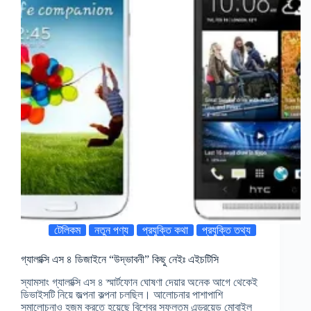
টেলিকম
নতুন পণ্য
প্রযুক্তি কথা
প্রযুক্তি তথ্য
গ্যালাক্সি এস ৪ ডিজাইনে “উদ্ভাবনী” কিছু নেইঃ এইচটিসি
স্যামসাং গ্যালাক্সি এস ৪ স্মার্টফোন ঘোষণা দেয়ার অনেক আগে থেকেই
ডিভাইসটি নিয়ে জল্পনা কল্পনা চলছিল। আলোচনার পাশাপাশি
সমালোচনাও হজম করতে হয়েছে বিশ্বের সফলতম এন্ড্রয়েড মোবাইল