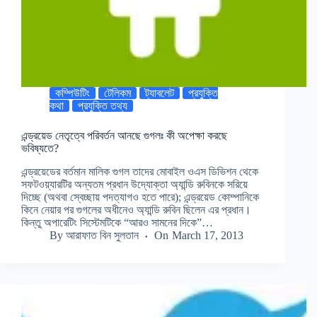
কম্পিউটিং
টেলিকম
ট্যাবলেট
প্রযুক্তি
কথা
প্রযুক্তি তথ্য
এন্ড্রয়েড নেতৃত্বে পরিবর্তন আনছে গুগলঃ কী অপেক্ষা করছে
ভবিষ্যতে?
এন্ড্রয়েডের বর্তমান মালিক গুগল তাদের মোবাইল ওএস ডিভিশন থেকে
সফটওয়্যারটির অন্যতম প্রধান উদ্যোক্তা অ্যান্ডি রুবিনকে সরিয়ে
দিচ্ছে (অথবা স্বেচ্ছায় পদত্যাগও হতে পারে); এন্ড্রয়েড কোম্পানিকে
কিনে নেয়ার পর গুগলের অধীনেও অ্যান্ডি রুবিন ছিলেন এর প্রধান।
কিন্তু অপারেটিং সিস্টেমটিকে “আরও সামনের দিকে”…
By
আরাফাত বিন সুলতান
On
March 17, 2013