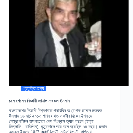
প্রযুক্তি তথ্য
চলে গেলেন বিজ্ঞানী জামাল নজরুল ইসলাম
বাংলাদেশের বিজ্ঞানী বিশ্বখ্যাত পদার্থবিদ অধ্যাপক জামাল নজরুল
ইসলাম ১৬ মার্চ ২০১৩ শনিবার রাত একটার দিকে চট্টগ্রামে
মেট্রোপলিটন হাসপাতালে শেষ নিঃশ্বাস ত্যাগ করেন (ইন্না
লিল্লাহি…রাজিউন); মৃত্যুকালে তাঁর বয়স হয়েছিল ৭৪ বছর। জনাব
নজরুল ইসলাম বিশিষ্ট পদার্থবিজ্ঞানী, ভৌতবিজ্ঞানী, গণিতবিদ,