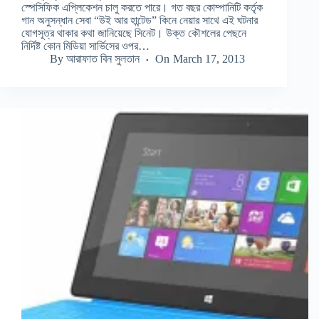
স্পেসিফিক এপ্লিকেশন চালু করতে পারে। গত বছর কোম্পানিটি কর্তৃক
গান অনুসন্ধান সেবা “উই আর হান্টেড” কিনে নেয়ার সাথে এই ঘটনার
যোগসূত্র থাকার কথা জানিয়েছে সিনেট। উক্ত কৌশলের পেছনে
নির্দিষ্ট কোন মিডিয়া সার্ভিসের ওপর…
By
আরাফাত বিন সুলতান
On
March 17, 2013