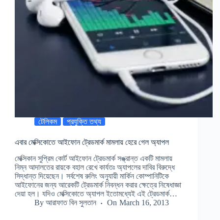
টেলিকম
প্রযুক্তি তথ্য
এবার মেক্সিকোতে আইফোন ট্রেডমার্ক মামলায় হেরে গেল অ্যাপল
মেক্সিকান সুপ্রিম কোর্ট আইফোন ট্রেডমার্ক সঙ্ক্রান্ত একটি মামলায়
নিম্ন আদালতের রায়কে বহাল রেখে কার্যতঃ অ্যাপলের দাবির বিরুদ্ধে
সিদ্ধান্ত দিয়েছেন। সর্বশেষ রুলিং অনুযায়ী মার্কিন কোম্পানিটিকে
আইফোনের জন্য আরেকটি ট্রেডমার্ক নিবন্ধন করার ক্ষেত্রে নিষেধাজ্ঞা
দেয়া হল। যদিও মেক্সিকোতে অ্যাপল ইতোমধ্যেই এই ট্রেডমার্ক…
By
আরাফাত বিন সুলতান
On
March 16, 2013