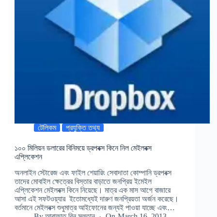
টেলিকম
প্রযুক্তি তথ্য
১০০ মিলিয়ন ডলারের বিনিময়ে ড্রপবক্স কিনে নিল মেইলবক্স
এপ্লিকেশন
অনলাইন স্টোরেজ এবং ফাইল শেয়ারিং সেবাদাতা কোম্পানি ড্রপবক্স
তাদের মোবাইল ক্ষেত্রের বিস্তার বাড়াতে জনপ্রিয় ইমেইল
এপ্লিকেশন মেইলবক্স কিনে নিয়েছে। মাত্র এক মাস আগে বাজারে
আসা এই সফটওয়্যার ইতোমধ্যেই দারুণ জনপ্রিয়তা অর্জন করেছে।
বর্তমানে মেইলবক্স শুধুমাত্র আইফোনের জন্যই পাওয়া যাচ্ছে এবং…
By
আরাফাত বিন সুলতান
On
March 16, 2013