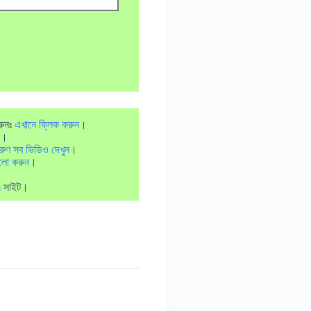
রুনঃ
এখানে ক্লিক করুন
।
।
রুণ সব ভিডিও দেখুন
।
লো করুন
।
m
সাইট।