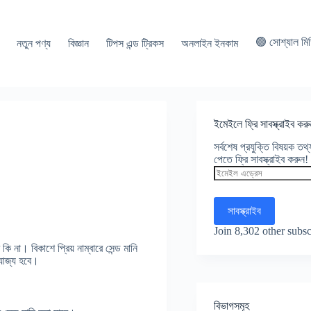
🟢 সোশ্যাল মি
নতুন পণ্য
বিজ্ঞান
টিপস এন্ড ট্রিকস
অনলাইন ইনকাম
ইমেইলে ফ্রি সাবস্ক্রাইব করু
সর্বশেষ প্রযুক্তি বিষয়ক ত
পেতে ফ্রি সাবস্ক্রাইব করুন!
ইমেইল
এড্রেস
সাবস্ক্রাইব
Join 8,302 other subsc
 কি না। বিকাশে প্রিয় নাম্বারে সেন্ড মানি
্রযোজ্য হবে।
বিভাগসমূহ