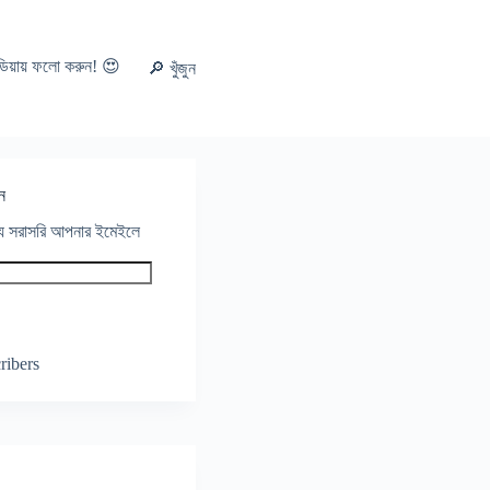
ডিয়ায় ফলো করুন! 😍
🔎 খুঁজুন
ন
থ্য সরাসরি আপনার ইমেইলে
ribers