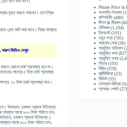
ুহ সেন্ড মানি করা যাবে।
Phone Price in
অনলাইন ইনকাম
(1
নাম্বার যুক্ত করতে পারবেন। তবে প্রিয়
কম্পিউটিং
(490)
টিপস & ট্রিকস
(84
টেলিকম
(1,194)
রিতে সেন্ড মানি করা যাবে। প্রিয় নাম্বারে
ট্যাবলেট
(101)
নতুন পণ্য
(785)
পাঠকের লেখা
(36)
প্রযুক্তি অভিধান
(
, দারুণ ভিডিও দেখুন
প্রযুক্তি কথা
(827
প্রযুক্তি তথ্য
(2,4
ফিচার
(103)
মানি করতে কোনো চার্জ প্রযোজ্য হবে না।
বিবিধ
(378)
দেনের ক্ষেত্রে ৫ টাকা চার্জ প্রযোজ্য
মাল্টিমিডিয়া
(23)
রিভিউ
(55)
্ষেত্রে ১০ টাকা চার্জ প্রযোজ্য হবে।
সোশ্যাল মিডিয়া
(5
স্পন্সরড পোস্ট
(27
জ্য হবে। উদাহরণ: একজন গ্রাহক ইতিমধ্যে
িয় নাম্বারে আরো ৬০০ টাকা পাঠাতে চান,
একইভাবে, একজন গ্রাহক ইতিমধ্যে ১
় নাম্বারে আরো ৬০০ টাকা পাঠাতে চান,