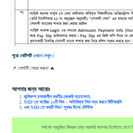
পুরো নোটি
শটি
এখানে দেখুন।
📌 পোস্টটি শেয়ার করুন! 🔥
আপনার জন্য আরোঃ
ভূমিকম্প চলাকালীন করণীয় (জরুরি সচেতনতা)
NID’তে সর্বোচ্চ ১০টি সিম – অতিরিক্ত সিম বন্ধ করবে বিটিআরসি
এক NID-তে কয়টি সিম? সুখবর দিলো টেলিটক
সর্বশেষ প্রযুক্তি বিষয়ক তথ্য সরাসরি আপনার ইমেইলে পেতে ফ্র