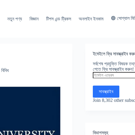
🟢 সোশ্যাল মি
নতুন পণ্য
বিজ্ঞান
টিপস এন্ড ট্রিকস
অনলাইন ইনকাম
ইমেইলে ফ্রি সাবস্ক্রাইব করু
সর্বশেষ প্রযুক্তি বিষয়ক ত
পেতে ফ্রি সাবস্ক্রাইব করুন!
বিবিধ
ইমেইল
এড্রেস
সাবস্ক্রাইব
Join 8,302 other subsc
বিভাগসমূহ