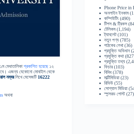
Phone Price in
অনলাইন ইনকাম
(1
কম্পিউটিং
(490)
টিপস & ট্রিকস
(84
টেলিকম
(1,194)
ট্যাবলেট
(101)
নতুন পণ্য
(785)
পাঠকের লেখা
(36)
প্রযুক্তি অভিধান
(
প্রযুক্তি কথা
(827
প্রযুক্তি তথ্য
(2,4
ির ১ম মেধাতালিকা
প্রকাশিত
হয়েছে
১২
ফিচার
(103)
যাবে। এজন্য যেকোনো মোবাইল থেকে
বিবিধ
(378)
র রোল নম্বর
লিখে মেসেজটি
16222
মাল্টিমিডিয়া
(23)
রিভিউ
(55)
সোশ্যাল মিডিয়া
(5
স্পন্সরড পোস্ট
(27
ns
অথবা