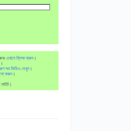
রুনঃ
এখানে ক্লিক করুন
।
।
রুণ সব ভিডিও দেখুন
।
লো করুন
।
m
সাইট।