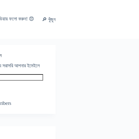
ডিয়ায় ফলো করুন! 😍
🔎 খুঁজুন
ন
থ্য সরাসরি আপনার ইমেইলে
ribers