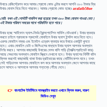
উবারে রেজিস্ট্রেশন করে আমার প্রোমো কোড এন্টার করলে আপনি ৩০০ টাকার ফ্রি
উবার বোনাস নিয়ে নিতে পারবেন। আমার প্রোমো কোড হচ্ছেঃ
arafatb58ue
নোট: যখন এই পোস্টটি পাবলিশ করা হয়েছে তখন ৩০০ টাকা বোনাস পাওয়া যেত।
এই টাকার পরিমাণ সময়ের সাথে পরিবর্তিত হতে পারে।
উবার হচ্ছে স্মার্টফোন অ্যাপ-নির্ভর ট্রান্সপোর্টেশন সার্ভিস নেটওয়ার্ক। উবার ব্যবহার
করতে চাইলে গ্রাহককে প্রথমেই মোবাইলে উবার অ্যাপ ইন্সটল করে নিতে হবে।
এরপর মোবাইল নম্বর এবং ইমেইল এড্রেস ব্যবহার করে উবারে একাউন্ট খুলতে
হবে। এবার মোবাইল ডেটা ও জিপিএসের মাধ্যমে উবার অ্যাপ আপনার অবস্থান
নির্ণয় করবে। আপনার কাছাকাছি উবারের যেসব খালি গাড়ি (ট্যাক্সি/প্রাইভেট কার)
আছে সেগুলোর অবস্থান মোবাইল স্ক্রিনে দেখানো হবে। উবার অ্যাপের নির্দিষ্ট বাটন
ক্লিক করলেই কাছাকাছি থাকা উবার ড্রাইভারের কাছে নোটিফিকেশন যাবে। তখন
সেই গাড়িচালক আপনার মোবাইলে কল করে আপনার অবস্থান জেনে আপনার কাছে
চলে আসবে ও আপনাকে আপনার গন্তব্যে পৌঁছে দেবে।
👉
বাংলাটেক ইউটিউবে সাবস্ক্রাইব করতে এখানে ক্লিক করুন, দারুণ
ভিডিও দেখুন