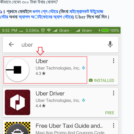
কীভাবে নেবেন ৩০০ টাকা উবার বোনাস?
১।
প্রথমে মোবাইলে
গুগল প্লে স্টোরে
(কিংবা
মাইক্রোসফট উইন্ডোজ
স্টোর
অথবা
অ্যাপল অাইফোনের অ্যাপ স্টোরে
) Uber লিখে সার্চ দিন।