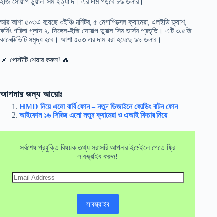
ইজি সোয়াপ ডুয়াল সিম ইত্যাদি। এর দাম পড়বে ৮৯ ডলার।
আর আশা ৫০৩এ রয়েছে ৩ইঞ্চি মনিটর, ৫ মেগাপিক্সেল ক্যামেরা, এলইডি ফ্ল্যাশ,
কর্নিং গরিলা গ্লাস ২, সিঙ্গেল-ইজি সোয়াপ ডুয়াল সিম ভার্সন প্রভৃতি। এটি ৩.৫জি
কানেক্টিভিটি সমৃদ্ধ হবে। আশা ৫০৩ এর দাম ধরা হয়েছে ৯৯ ডলার।
📌 পোস্টটি শেয়ার করুন! 🔥
আপনার জন্য আরোঃ
HMD নিয়ে এলো বার্বি ফোন – নতুন ডিজাইনে ফোল্ডিং বাটন ফোন
আইফোন ১৬ সিরিজ এলো নতুন ক্যামেরা ও এআই ফিচার নিয়ে
সর্বশেষ প্রযুক্তি বিষয়ক তথ্য সরাসরি আপনার ইমেইলে পেতে ফ্রি
সাবস্ক্রাইব করুন!
Email
Address
সাবস্ক্রাইব