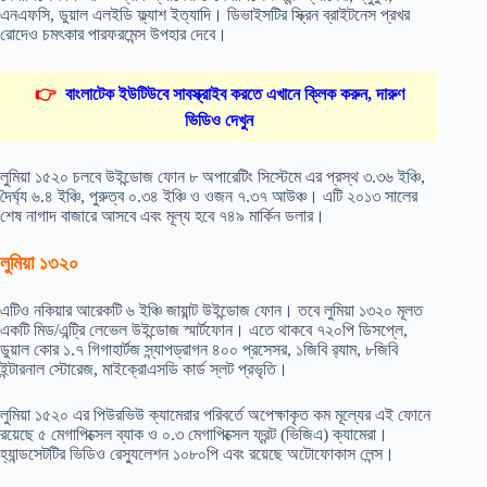
এনএফসি, ডুয়াল এলইডি ফ্ল্যাশ ইত্যাদি। ডিভাইসটির স্ক্রিন ব্রাইটনেস প্রখর
রোদেও চমৎকার পারফরমেন্স উপহার দেবে।
👉
বাংলাটেক ইউটিউবে সাবস্ক্রাইব করতে এখানে ক্লিক করুন, দারুণ
ভিডিও দেখুন
লুমিয়া ১৫২০ চলবে উইন্ডোজ ফোন ৮ অপারেটিং সিস্টেমে এর প্রস্থ ৩.৩৬ ইঞ্চি,
দৈর্ঘ্য ৬.৪ ইঞ্চি, পুরুত্ব ০.৩৪ ইঞ্চি ও ওজন ৭.৩৭ আউঞ্চ। এটি ২০১৩ সালের
শেষ নাগাদ বাজারে আসবে এবং মূল্য হবে ৭৪৯ মার্কিন ডলার।
লুমিয়া ১৩২০
এটিও নকিয়ার আরেকটি ৬ ইঞ্চি জায়ান্ট উইন্ডোজ ফোন। তবে লুমিয়া ১৩২০ মূলত
একটি মিড/এন্ট্রি লেভেল উইন্ডোজ স্মার্টফোন। এতে থাকবে ৭২০পি ডিসপ্লে,
ডুয়াল কোর ১.৭ গিগাহার্টজ স্ন্যাপড্রাগন ৪০০ প্রসেসর, ১জিবি র‍্যাম, ৮জিবি
ইন্টারনাল স্টোরেজ, মাইক্রোএসডি কার্ড স্লট প্রভৃতি।
লুমিয়া ১৫২০ এর পিউরভিউ ক্যামেরার পরিবর্তে অপেক্ষাকৃত কম মূল্যের এই ফোনে
রয়েছে ৫ মেগাপিক্সেল ব্যাক ও ০.৩ মেগাপিক্সেল ফ্রন্ট (ভিজিএ) ক্যামেরা।
হ্যান্ডসেটটির ভিডিও রেস্যুলেশন ১০৮০পি এবং রয়েছে অটোফোকাস লেন্স।