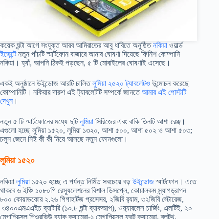
কয়েক ঘন্টা আগে সংযুক্ত আরব আমিরাতের আবু ধাবিতে অনুষ্ঠিত
নকিয়া
ওয়ার্ল্ড
ইভেন্টে
নতুন পাঁচটি স্মার্টফোন বাজারে আনার ঘোষণা দিয়েছে ফিনিশ কোম্পানি
নকিয়া। হ্যাঁ, আপনি ঠিকই পড়ছেন, ৫ টি মোবাইলের ঘোষণাই এসেছে।
একই অনুষ্ঠানে উইন্ডোজ আরটি চালিত
লুমিয়া ২৫২০ ট্যাবলেটও
উন্মোচন করেছে
কোম্পানিটি। নকিয়ার দারুণ এই ট্যাবলেটটি সম্পর্কে জানতে
আমার এই পোস্টটি
দেখুন
।
নতুন ৫ টি স্মার্টফোনের মধ্যে দুটি
লুমিয়া
সিরিজের এবং বাকি তিনটি আশা রেঞ্জ।
এগুলো হচ্ছে লুমিয়া ১৫২০, লুমিয়া ১৩২০, আশা ৫০০, আশা ৫০২ ও আশা ৫০৩;
চলুন জেনে নিই কী কী নিয়ে আসছে নতুন ফোনগুলো।
লুমিয়া ১৫২০
নকিয়া
লুমিয়া
১৫২০ হচ্ছে এ পর্যন্ত নির্মিত সবচেয়ে বড়
উইন্ডোজ
স্মার্টফোন। এতে
থাকবে ৬ ইঞ্চি ১০৮০পি রেস্যুলেশনের বিশাল ডিসপ্লে, কোয়ালকম স্ন্যাপড্রাগন
৮০০ কোয়াডকোর ২.২৬ গিগাহার্টজ প্রসেসর, ২জিবি র‍্যাম, ৩২জিবি স্টোরেজ,
৩৪০০এমএএইচ ব্যাটারি (১০.৮ ঘন্টা ব্যাকআপ), ওয়্যারলেস চার্জিং, এলটিই, ২০
মেগাপিক্সেল পিওরভিউ ব্যাক ক্যামেরা-১ মেগাপিক্সেল ফ্রন্ট ক্যামেরা, ব্লুটুথ,