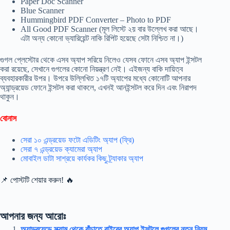
Paper Doc Scanner
Blue Scanner
Hummingbird PDF Converter – Photo to PDF
All Good PDF Scanner (মূল লিস্টে ২য় বার উল্লেখ করা আছে।
এটা অন্য কোনো ভ্যারিয়েন্ট নাকি রিপিট হয়েছে সেটা নিশ্চিত না।)
গুগল প্লেস্টোর থেকে এসব অ্যাপ সরিয়ে নিলেও যেসব ফোনে এসব অ্যাপ ইন্সটল
করা রয়েছে, সেখানে গুগলের কোনো নিয়ন্ত্রণ নেই। এইজন্য বাকি দায়িত্ব
ব্যবহারকারীর উপর। উপরে উল্লিখিত ১৭টি অ্যাপের মধ্যে কোনোটি আপনার
অ্যান্ড্রয়েড ফোনে ইন্সটল করা থাকলে, এখনই আনইন্সটল করে দিন এবং নিরাপদ
থাকুন।
বোনাস
সেরা ১০ এন্ড্রয়েড ফটো এডিটিং অ্যাপ (ফ্রি)
সেরা ৭ এন্ড্রয়েড ক্যামেরা অ্যাপ
মোবাইল ডাটা সাশ্রয়ে কার্যকর কিছু ট্র্যাকার অ্যাপ
📌 পোস্টটি শেয়ার করুন! 🔥
আপনার জন্য আরোঃ
অ্যান্ড্রয়েডে স্ক্যাম থেকে বাঁচাতে বাইরের অ্যাপ ইন্সটলে গুগলের নতুন নিয়ম