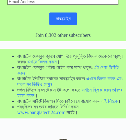
Email
Address
সাবস্ক্রাইব
Join 8,302 other subscribers
বাংলাটেক ফেসবুক গ্রুপে যোগ দিয়ে প্রযুক্তি বিষয়ক যেকোনো প্রশ্ন
করুনঃ
এখানে ক্লিক করুন
।
বাংলাটেক ফেসবুক পেইজ লাইক করে সাথে থাকুনঃ
এই পেজ ভিজিট
করুন
।
বাংলাটেক ইউটিউব চ্যানেল সাবস্ক্রাইব করতে
এখানে ক্লিক করুন এবং
দারুণ সব ভিডিও দেখুন
।
গুগল নিউজে বাংলাটেক সাইট ফলো করতে
এখানে ক্লিক করুন তারপর
ফলো করুন
।
বাংলাটেক সাইটে বিজ্ঞাপন দিতে চাইলে যোগাযোগ করুন
এই লিংকে
।
প্রযুক্তির সব তথ্য জানতে ভিজিট করুন
www.banglatech24.com
সাইট।