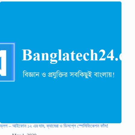
ভ্লগ – আইফোন ১২ এর দাম, ক্যামেরা ও ডিসপ্লে স্পেসিফিকেশন ফাঁস!