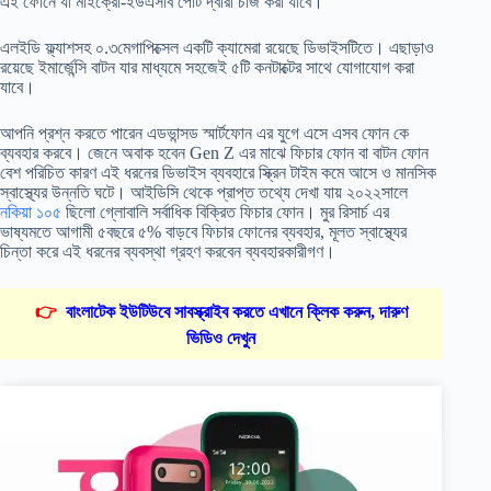
এই ফোনে যা মাইক্রো-ইউএসবি পোর্ট দ্বারা চার্জ করা যাবে।
এলইডি ফ্ল্যাশসহ ০.৩মেগাপিক্সেল একটি ক্যামেরা রয়েছে ডিভাইসটিতে। এছাড়াও
রয়েছে ইমার্জেন্সি বাটন যার মাধ্যমে সহজেই ৫টি কনটাক্টের সাথে যোগাযোগ করা
যাবে।
আপনি প্রশ্ন করতে পারেন এডভান্সড স্মার্টফোন এর যুগে এসে এসব ফোন কে
ব্যবহার করবে। জেনে অবাক হবেন Gen Z এর মাঝে ফিচার ফোন বা বাটন ফোন
বেশ পরিচিত কারণ এই ধরনের ডিভাইস ব্যবহারে স্ক্রিন টাইম কমে আসে ও মানসিক
স্বাস্থ্যের উন্নতি ঘটে। আইডিসি থেকে প্রাপ্ত তথ্যে দেখা যায় ২০২২সালে
নকিয়া ১০৫
ছিলো গ্লোবালি সর্বাধিক বিক্রিত ফিচার ফোন। মুর রিসার্চ এর
ভাষ্যমতে আগামী ৫বছরে ৫% বাড়বে ফিচার ফোনের ব্যবহার, মূলত স্বাস্থ্যের
চিন্তা করে এই ধরনের ব্যবস্থা গ্রহণ করবেন ব্যবহারকারীগণ।
👉
বাংলাটেক ইউটিউবে সাবস্ক্রাইব করতে এখানে ক্লিক করুন, দারুণ
ভিডিও দেখুন