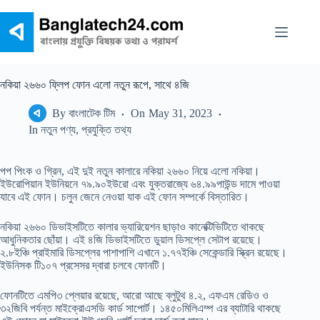
Skip
to
content
নকিয়া ২৬৬০ ফ্লিপ ফোন এলো নতুন রূপে, সাথে ৪জি
By
বাংলাটেক টিম
On
May 31, 2023
In
নতুন পণ্য
,
প্রযুক্তি তথ্য
পপ পিংক ও গ্রিন, এই দুই নতুন কালারে নকিয়া ২৬৬০ নিয়ে এলো নকিয়া।
ইউরোপিয়ান ইউনিয়নে ৭৯.৯০ইউরো এবং যুক্তরাজ্যে ৬৪.৯৯পাউন্ড দামে পাওয়া
যাবে এই ফোন। চলুন জেনে নেওয়া যাক এই ফোন সম্পর্কে বিস্তারিত।
নকিয়া ২৬৬০ ডিভাইসটিতে কালার ভ্যারিয়েশন ছাড়াও কানেক্টিভিটিতে থাকছে
আধুনিকতার ছোঁয়া। এই ৪জি ডিভাইসটিতে ডুয়াল ডিসপ্লে সেটাপ রয়েছে।
২.৮ইঞ্চি প্রাইমারি ডিসপ্লের পাশাপাশি এখানে ১.৭৭ইঞ্চি সেকেন্ডারি স্ক্রিন রয়েছে।
ইউনিসক টি১০৭ প্রসেসর দ্বারা চলবে ফোনটি।
ফোনটিতে এমপি৩ প্লেয়ার রয়েছে, আরো আছে ব্লুটুথ ৪.২, এফএম রেডিও ও
৩২জিবি পর্যন্ত মাইক্রোএসডি কার্ড সাপোর্ট। ১৪৫০মিলিএম্প এর ব্যাটারি থাকছে