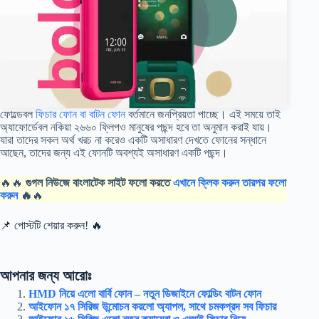
ফোল্ডেবল
ফিচার ফোন বা বাটন ফোন
বর্তমানে জনপ্রিয়তা পাচ্ছে। এই সময়ে তাই
অ্যাফোর্ডেবল নকিয়া ২৬৬০ ফ্লিপও মানুষের পছন্দ হবে তা অনুমান করাই যায়।
যারা তাদের সকল অর্থ খরচ না করেও একটি অসাধারণ দেখতে ফোনের সন্ধানে
আছেন, তাদের জন্য এই ফোনটি অবশ্যই অসাধারণ একটি পছন্দ।
🔥🔥
গুগল নিউজে বাংলাটেক সাইট ফলো করতে
এখানে ক্লিক করুন তারপর ফলো
করুন
🔥
🔥
📌 পোস্টটি শেয়ার করুন! 🔥
আপনার জন্য আরোঃ
HMD নিয়ে এলো বার্বি ফোন – নতুন ডিজাইনে ফোল্ডিং বাটন ফোন
আইফোন ১৭ সিরিজ উন্মোচন করলো অ্যাপল, সাথে চমকপ্রদ সব ফিচার