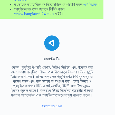
বাংলাটেক সাইটে বিজ্ঞাপন দিতে চাইলে যোগাযোগ করুন
এই লিংকে
।
প্রযুক্তির সব তথ্য জানতে ভিজিট করুন
www.banglatech24.com
সাইট।
বাংলাটেক টিম
একদল প্রযুক্তি উৎসাহী লেখক, ভিডিও নির্মাতা, এবং গবেষক যারা
বাংলা ভাষায় প্রযুক্তি, বিজ্ঞান এবং নিত্যনতুন উদ্ভাবন নিয়ে কন্টেন্ট
তৈরি করে থাকেন। তাদের লক্ষ্য হল প্রযুক্তিগত বিভিন্ন তথ্য ও
পরামর্শ সহজ এবং সরল ভাষায় উপস্থাপন করা। তারা বিজ্ঞান ও
প্রযুক্তি জগতের বিভিন্ন গাইডলাইন, রিভিউ এবং টিপস-এন্ড-
ট্রিকস প্রদান করেন। বাংলাটেক টিমের নিবেদিত প্রচেষ্টায় পাঠকরা
সবসময় আপডেটেড এবং প্রযুক্তিগতভাবে সমৃদ্ধ থাকতে পারেন।
ARTICLES: 1947