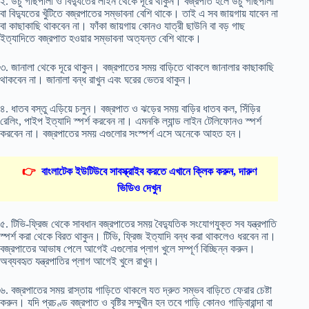
২. উঁচু গাছপালা ও বিদ্যুতের লাইন থেকে দূরে থাকুন। বজ্রপাত হলে উঁচু গাছপালা
বা বিদ্যুতের খুঁটিতে বজ্রপাতের সম্ভাবনা বেশি থাকে। তাই এ সব জায়গায় যাবেন না
বা কাছাকাছি থাকবেন না। ফাঁকা জায়গায় কোনও যাত্রী ছাউনি বা বড় গাছ
ইত্যাদিতে বজ্রপাত হওয়ার সম্ভাবনা অত্যন্ত বেশি থাকে।
৩. জানালা থেকে দূরে থাকুন। বজ্রপাতের সময় বাড়িতে থাকলে জানালার কাছাকাছি
থাকবেন না। জানালা বন্ধ রাখুন এবং ঘরের ভেতর থাকুন।
৪. ধাতব বস্তু এড়িয়ে চলুন। বজ্রপাত ও ঝড়ের সময় বাড়ির ধাতব কল, সিঁড়ির
রেলিং, পাইপ ইত্যাদি স্পর্শ করবেন না। এমনকি ল্যান্ড লাইন টেলিফোনও স্পর্শ
করবেন না। বজ্রপাতের সময় এগুলোর সংস্পর্শ এসে অনেকে আহত হন।
👉
বাংলাটেক ইউটিউবে সাবস্ক্রাইব করতে এখানে ক্লিক করুন, দারুণ
ভিডিও দেখুন
৫. টিভি-ফ্রিজ থেকে সাবধান বজ্রপাতের সময় বৈদ্যুতিক সংযোগযুক্ত সব যন্ত্রপাতি
স্পর্শ করা থেকে বিরত থাকুন। টিভি, ফ্রিজ ইত্যাদি বন্ধ করা থাকলেও ধরবেন না।
বজ্রপাতের আভাষ পেলে আগেই এগুলোর প্লাগ খুলে সম্পূর্ণ বিচ্ছিন্ন করুন।
অব্যবহৃত যন্ত্রপাতির প্লাগ আগেই খুলে রাখুন।
৬. বজ্রপাতের সময় রাস্তায় গাড়িতে থাকলে যত দ্রুত সম্ভব বাড়িতে ফেরার চেষ্টা
করুন। যদি প্রচণ্ড বজ্রপাত ও বৃষ্টির সম্মুখীন হন তবে গাড়ি কোনও গাড়িবারান্দা বা