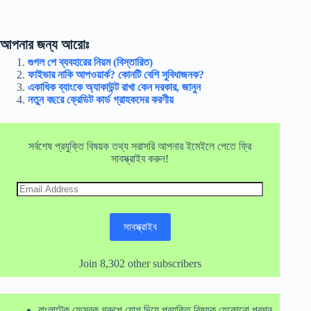
আপনার জন্য আরোঃ
গুগল পে ব্যবহারের নিয়ম (বিস্তারিত)
ফাইভার নাকি আপওয়ার্ক? কোনটি বেশি সুবিধাজনক?
একাধিক ব্যাংকে অ্যাকাউন্ট রাখা কেন দরকার, জানুন
নতুন বছরে ক্রেডিট কার্ড গ্রাহকদের করণীয়
সর্বশেষ প্রযুক্তি বিষয়ক তথ্য সরাসরি আপনার ইমেইলে পেতে ফ্রি
সাবস্ক্রাইব করুন!
Email
Address
সাবস্ক্রাইব
Join 8,302 other subscribers
বাংলাটেক ফেসবুক গ্রুপে যোগ দিয়ে প্রযুক্তি বিষয়ক যেকোনো প্রশ্ন