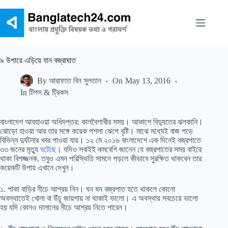
Skip
to
content
৯ উপায়ে এড়িয়ে যান বজ্রাঘাত
By
আরাফাত বিন সুলতান
On
May 13, 2016
In
টিপস & ট্রিকস
বাংলাদেশ আবহাওয়া অধিদপ্তর: কালবৈশাখীর সময়। আকাশে বিদ্যুতের ঝলকানি।
ঝোড়ো হাওয়া আর তার সঙ্গে কয়েক পশলা ঝেপে বৃষ্টি। মাঝে মধ্যেই বাজ পড়ে
বিভিন্ন দুর্ঘটনার খবর পাওয়া যায়। ১২ মে ২০১৬ বাংলাদেশে এক দিনেই বজ্রপাতে
৩৩ জনের মৃত্যু
ঘটেছে
। যদিও সবাইই কমবেশি জানেন যে বজ্রপাতের সময় বাইরে
থাকা বিপজ্জনক, তবুও এমন পরিস্থিতি সামনে পড়লে কীভাবে সুরক্ষিত থাকবেন তার
কয়েকটি উপায় এখানে দেখুন।
১. পাকা বাড়ির নীচে আশ্রয় নিন। ঘন ঘন বজ্রপাত হতে থাকলে কোনো
অবস্থাতেই খোলা বা উঁচু জায়গায় না থাকাই ভালো। এ অবস্থায় সবচেয়ে ভালো
হয় যদি কোনও দালানের নীচে আশ্রয় নিতে পারেন।