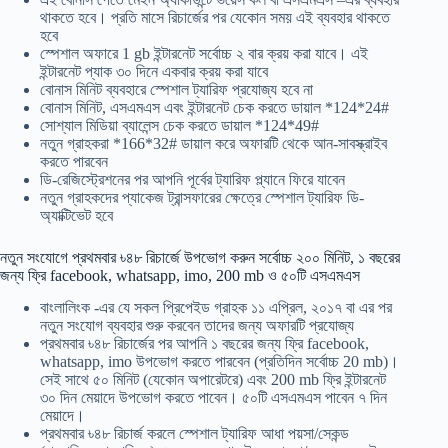
থাকতে হবে। প্রতি মাসে রিচার্জের পর যেকোন সময় এই ব্যবহার থাকতে
হবে
স্পেশাল অফারে 1 gb ইন্টারনেট সর্বোচ্চ ২ বার ক্রয় করা যাবে। এই
ইন্টারনেট প্যাক ৩০ দিনে একবার ক্রয় করা যাবে
বোনাস মিনিট ব্যবহারে স্পেশাল ট্যারিফ প্রযোজ্য হবে না
বোনাস মিনিট, এসএমএস এবং ইন্টারনেট চেক করতে ডায়াল *124*24#
সোশ্যাল মিডিয়া ব্যালেন্স চেক করতে ডায়াল *124*49#
নতুন গ্রাহকরা *166*32# ডায়াল করে অফারটি থেকে আন-সাবস্ক্রাইব
করতে পারবেন
ডি-রেজিস্ট্রেশনের পর আপনি পূর্বের ট্যারিফ প্ল্যানে ফিরে যাবেন
নতুন গ্রাহকদের প্যাকেজ ট্রান্সফারের ক্ষেত্রে স্পেশাল ট্যারিফ ডি-
অ্যাক্টিভেট হবে
নতুন সংযোগে প্রথমবার ৳৪৮ রিচার্জে উপভোগ করুন সর্বোচ্চ ২০০ মিনিট, ১ বছরের
জন্য ফ্রি facebook, whatsapp, imo, 200 mb ও ৫০টি এসএমএস
বাংলালিংক -এর যে সকল প্রিপেইড গ্রাহক ১১ এপ্রিল, ২০১৭ বা এর পর
নতুন সংযোগ ব্যবহার শুরু করবেন তাদের জন্য অফারটি প্রযোজ্য
প্রথমবার ৳৪৮ রিচার্জের পর আপনি ১ বছরের জন্য ফ্রি facebook,
whatsapp, imo উপভোগ করতে পারবেন (প্রতিদিন সর্বোচ্চ 20 mb)।
সেই সাথে ৫০ মিনিট (যেকোন অপারেটরে) এবং 200 mb ফ্রি ইন্টারনেট
৩০ দিন মেয়াদে উপভোগ করতে পাবেন। ৫০টি এসএমএস পাবেন ৭ দিন
মেয়াদে।
প্রথমবার ৳৪৮ রিচার্জ করলে স্পেশাল ট্যারিফ আধা পয়সা/সেকন্ড