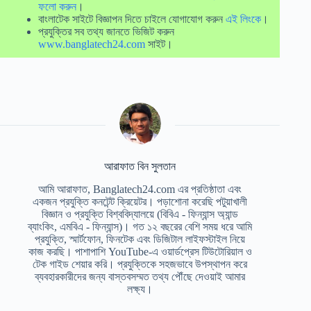
ফলো করুন
।
বাংলাটেক সাইটে বিজ্ঞাপন দিতে চাইলে যোগাযোগ করুন
এই লিংকে
।
প্রযুক্তির সব তথ্য জানতে ভিজিট করুন
www.banglatech24.com
সাইট।
আরাফাত বিন সুলতান
আমি আরাফাত, Banglatech24.com এর প্রতিষ্ঠাতা এবং
একজন প্রযুক্তি কনটেন্ট ক্রিয়েটর। পড়াশোনা করেছি পটুয়াখালী
বিজ্ঞান ও প্রযুক্তি বিশ্ববিদ্যালয়ে (বিবিএ - ফিন্যান্স অ্যান্ড
ব্যাংকিং, এমবিএ - ফিন্যান্স)। গত ১২ বছরের বেশি সময় ধরে আমি
প্রযুক্তি, স্মার্টফোন, ফিনটেক এবং ডিজিটাল লাইফস্টাইল নিয়ে
কাজ করছি। পাশাপাশি YouTube-এ ওয়ার্ডপ্রেস টিউটোরিয়াল ও
টেক গাইড শেয়ার করি। প্রযুক্তিকে সহজভাবে উপস্থাপন করে
ব্যবহারকারীদের জন্য বাস্তবসম্মত তথ্য পৌঁছে দেওয়াই আমার
লক্ষ্য।