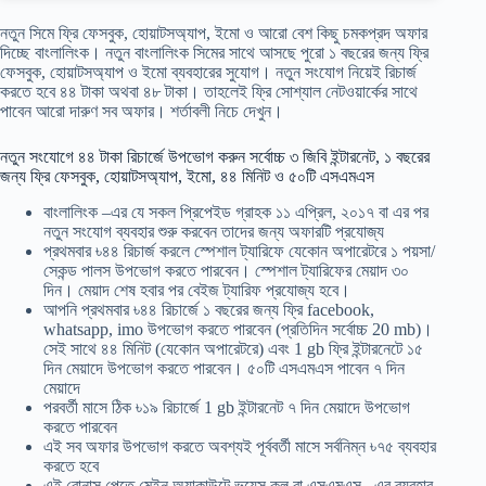
নতুন সিমে ফ্রি ফেসবুক, হোয়াটসঅ্যাপ, ইমো ও আরো বেশ কিছু চমকপ্রদ অফার
দিচ্ছে বাংলালিংক। নতুন বাংলালিংক সিমের সাথে আসছে পুরো ১ বছরের জন্য ফ্রি
ফেসবুক, হোয়াটসঅ্যাপ ও ইমো ব্যবহারের সুযোগ। নতুন সংযোগ নিয়েই রিচার্জ
করতে হবে ৪৪ টাকা অথবা ৪৮ টাকা। তাহলেই ফ্রি সোশ্যাল নেটওয়ার্কের সাথে
পাবেন আরো দারুণ সব অফার। শর্তাবলী নিচে দেখুন।
নতুন সংযোগে ৪৪ টাকা রিচার্জে উপভোগ করুন সর্বোচ্চ ৩ জিবি ইন্টারনেট, ১ বছরের
জন্য ফ্রি ফেসবুক, হোয়াটসঅ্যাপ, ইমো, ৪৪ মিনিট ও ৫০টি এসএমএস
বাংলালিংক –এর যে সকল প্রিপেইড গ্রাহক ১১ এপ্রিল, ২০১৭ বা এর পর
নতুন সংযোগ ব্যবহার শুরু করবেন তাদের জন্য অফারটি প্রযোজ্য
প্রথমবার ৳৪৪ রিচার্জ করলে স্পেশাল ট্যারিফে যেকোন অপারেটরে ১ পয়সা/
সেকন্ড পালস উপভোগ করতে পারবেন। স্পেশাল ট্যারিফের মেয়াদ ৩০
দিন। মেয়াদ শেষ হবার পর বেইজ ট্যারিফ প্রযোজ্য হবে।
আপনি প্রথমবার ৳৪৪ রিচার্জে ১ বছরের জন্য ফ্রি facebook,
whatsapp, imo উপভোগ করতে পারবেন (প্রতিদিন সর্বোচ্চ 20 mb)।
সেই সাথে ৪৪ মিনিট (যেকোন অপারেটরে) এবং 1 gb ফ্রি ইন্টারনেটে ১৫
দিন মেয়াদে উপভোগ করতে পারবেন। ৫০টি এসএমএস পাবেন ৭ দিন
মেয়াদে
পরবর্তী মাসে ঠিক ৳১৯ রিচার্জে 1 gb ইন্টারনেট ৭ দিন মেয়াদে উপভোগ
করতে পারবেন
এই সব অফার উপভোগ করতে অবশ্যই পূর্ববর্তী মাসে সর্বনিম্ন ৳৭৫ ব্যবহার
করতে হবে
এই বোনাস পেতে মেইন অ্যাকাউন্টে ভয়েস কল বা এসএমএস –এর ব্যবহার