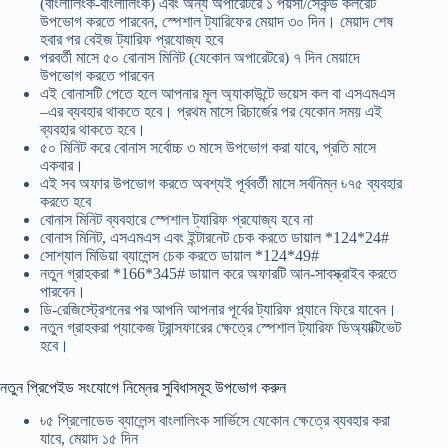
(বাংলালিংক-বাংলালিংক) এবং অন্য অপারেটরে ১ পয়সা/সেকন্ড কলরেট
উপভোগ করতে পারবেন, স্পেশাল ট্যারিফের মেয়াদ ৩০ দিন। মেয়াদ শেষ
হবার পর বেইজ ট্যারিফ প্রযোজ্য হবে
পরবর্তী মাসে ৫০ বোনাস মিনিট (যেকোন অপারেটরে) ৭ দিন মেয়াদে
উপভোগ করতে পারবেন
এই বোনাসটি পেতে হলে আপনার মূল অ্যাকাউন্টে ভয়েস কল বা এসএমএস
–এর ব্যবহার থাকতে হবে। প্রথম মাসে রিচার্জের পর যেকোন সময় এই
ব্যবহার থাকতে হবে।
৫০ মিনিট করে বোনাস সর্বোচ্চ ৩ মাসে উপভোগ করা যাবে, প্রতি মাসে
একবার।
এই সব অফার উপভোগ করতে অবশ্যই পূর্ববর্তী মাসে সর্বনিম্ন ৳৭৫ ব্যবহার
করতে হবে
বোনাস মিনিট ব্যবহারে স্পেশাল ট্যারিফ প্রযোজ্য হবে না
বোনাস মিনিট, এসএমএস এবং ইন্টারনেট চেক করতে ডায়াল *124*24#
সোশ্যাল মিডিয়া ব্যালেন্স চেক করতে ডায়াল *124*49#
নতুন গ্রাহকরা *166*345# ডায়াল করে অফারটি আন-সাবস্ক্রাইব করতে
পারবেন।
ডি-রেজিস্ট্রেশনের পর আপনি আপনার পূর্বের ট্যারিফ প্ল্যানে ফিরে যাবেন।
নতুন গ্রাহকরা প্যাকেজ ট্রান্সফারের ক্ষেত্রে স্পেশাল ট্যারিফ ডিঅ্যাক্টিভেট
হবে।
নতুন প্রিপেইড সংযোগে নিম্নের সুবিধাসমূহ উপভোগ করুন
৳৫ প্রিলোডেড ব্যালেন্স বাংলালিংক সার্ভিসে যেকোন ক্ষেত্রে ব্যবহার করা
যাবে, মেয়াদ ১৫ দিন