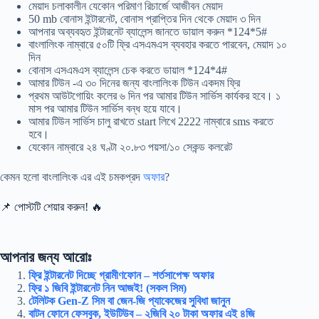
মেয়াদ চলাকালীন যেকোন পরিমাণ রিচার্জে আজীবন মেয়াদ
50 mb বোনাস ইন্টারনেট, বোনাস প্রাপ্তির দিন থেকে মেয়াদ ৩ দিন
আপনার অব্যবহৃত ইন্টারনেট ব্যালেন্স জানতে ডায়াল করুন *124*5#
বাংলালিংক নাম্বারে ৫০টি ফ্রি এসএমএস ব্যবহার করতে পারবেন, মেয়াদ ১০
দিন
বোনাস এসএমএস ব্যালেন্স চেক করতে ডায়াল *124*4#
আমার টিউন -এ ৩০ দিনের জন্য বাংলালিংক টিউন একদম ফ্রি
প্রথম আউটগোয়িং কলের ৬ দিন পর আমার টিউন সার্ভিস কার্যকর হবে। ১
মাস পর আমার টিউন সার্ভিস বন্ধ হয়ে যাবে।
আমার টিউন সার্ভিস চালু রাখতে start লিখে 2222 নাম্বারে sms করতে
হবে।
যেকোন নাম্বারে ২৪ ঘণ্টা ২০.৮৩ পয়সা/১০ সেকন্ড কলরেট
কেমন হলো বাংলালিংক এর এই চমকপ্রদ
অফার
?
📌 পোস্টটি শেয়ার করুন! 🔥
আপনার জন্য আরোঃ
ফ্রি ইন্টারনেট দিচ্ছে গ্রামীণফোন – শর্তসাপেক্ষ অফার
ফ্রি ১ জিবি ইন্টারনেট নিন আজই! (সকল সিম)
টেলিটক Gen-Z সিম বা জেন-জি প্যাকেজের সুবিধা জানুন
বাটন ফোনে ফেসবুক, ইউটিউব – ২জিবি ২০ টাকা অফার এই ৪জি