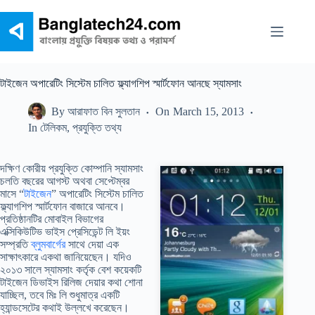
Skip
to
content
টাইজেন অপারেটিং সিস্টেম চালিত ফ্ল্যাগশিপ স্মার্টফোন আনছে স্যামসাং
By
আরাফাত বিন সুলতান
On
March 15, 2013
In
টেলিকম
,
প্রযুক্তি তথ্য
দক্ষিণ কোরীয় প্রযুক্তি কোম্পানি স্যামসাং
চলতি বছরের আগস্ট অথবা সেপ্টেম্বর
মাসে “
টাইজেন
” অপারেটিং সিস্টেম চালিত
ফ্ল্যাগশিপ স্মার্টফোন বাজারে আনবে।
প্রতিষ্ঠানটির মোবাইল বিভাগের
এক্সিকিউটিভ ভাইস প্রেসিডেন্ট লি ইয়ং
সম্প্রতি
ব্লুমবার্গের
সাথে দেয়া এক
সাক্ষাৎকারে একথা জানিয়েছেন। যদিও
২০১৩ সালে স্যামসাং কর্তৃক বেশ কয়েকটি
টাইজেন ডিভাইস রিলিজ দেয়ার কথা শোনা
যাচ্ছিল, তবে মিঃ লি শুধুমাত্র একটি
হ্যান্ডসেটের কথাই উল্লখে করেছেন।