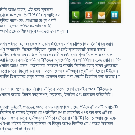
তিনি আরও বলেন, এই বছর স্যামসাং
থেকে কমপক্ষে তিনটি প্রিমিয়াম স্মার্টফোন
মুক্তি পাবে এবং সেগুলোর মধ্যে একটি
হবে টাইজেন ভিত্তিক- আর সেটিই
“সর্বোত্তম বৈশিষ্ট সমৃদ্ধ সবচেয়ে ভাল পণ্য”।
এখন পর্যন্ত বিশ্বের কোথাও কোন টাইজেন ওএস চালিত ডিভাইস বিক্রি হয়নি।
এই অপারেটিং সিস্টেম ভিত্তিক প্রথম গেজেট ব্যবহারকারী হাজার হাজার
এপ্লিকেশনের মধ্য থেকে নিজের দরকারী সফটওয়্যার খুঁজে নিতে পারবেন বলে
জানিয়েছেন ক্যালিফোর্নিয়ার টাইজেন অ্যাসোসিয়েশন অফিসিয়াল চেজ পেরিন। মিঃ
পেরিন আরও বলেন, “অন্যান্য মোবাইল অপারেটিং সিস্টেমগুলোর মধ্যে এন্ড্রয়েড
কঠোরভাবে নিয়ন্ত্রণ করা হয়। ওপেন সোর্স সফটওয়্যার প্ল্যাটফর্ম হিসেবে টাইজেন
বহুবিধ ডিভাইসের জন্য সহজে ডেভলপ করার কথা ভেবেই ডিজাইন করা হয়েছে।”
বাডা এবং মিগোর পরে লিনাক্স ভিত্তিক ওপেন সোর্স মোবাইল ওএস টাইজেনের
পেছনে রয়েছে লিনাক্স ফাউন্ডেশন, স্যামসাং, ইনটেল এবং টাইজেন কমিউনিটি।
সুতরাং বুঝতেই পারছেন, গুগলের মত স্যামসাংও চাচ্ছে “নিজের” একটি অপারেটিং
সিস্টেম যা তাদের ইতোমধ্যে প্রতিষ্ঠিত হওয়া ভাবমূর্তির ওপর ভর করে এগিয়ে
যাবে। গুগল কর্তৃক হার্ডওয়্যার নির্মাতা মটোরোলা মবিলিটি কিনে নেওয়ায় এন্ড্রয়েড
ওইএম পার্টনার হিসেবে স্যামসাং যে কিছুটা হলেও বিচলিত বোধ করছে টাইজেন
প্রোজেক্ট তারই প্রমাণ।