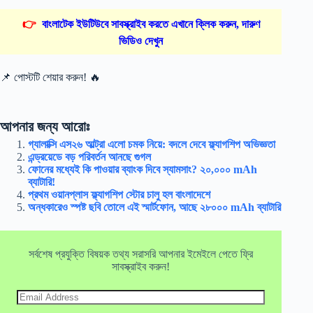
👉
বাংলাটেক ইউটিউবে সাবস্ক্রাইব করতে এখানে ক্লিক করুন, দারুণ
ভিডিও দেখুন
📌 পোস্টটি শেয়ার করুন! 🔥
আপনার জন্য আরোঃ
গ্যালাক্সি এস২৬ আল্ট্রা এলো চমক নিয়ে: বদলে দেবে ফ্ল্যাগশিপ অভিজ্ঞতা
এন্ড্রয়েডে বড় পরিবর্তন আনছে গুগল
ফোনের মধ্যেই কি পাওয়ার ব্যাংক দিবে স্যামসাং? ২০,০০০ mAh
ব্যাটারি!
প্রথম ওয়ানপ্লাস ফ্ল্যাগশিপ স্টোর চালু হল বাংলাদেশে
অন্ধকারেও স্পষ্ট ছবি তোলে এই স্মার্টফোন, আছে ২৮০০০ mAh ব্যাটারি
সর্বশেষ প্রযুক্তি বিষয়ক তথ্য সরাসরি আপনার ইমেইলে পেতে ফ্রি
সাবস্ক্রাইব করুন!
Email
Address