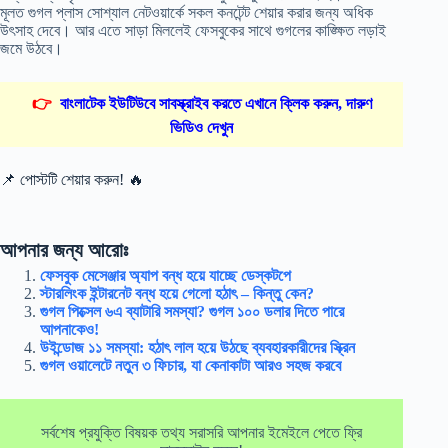
মূলত গুগল প্লাস সোশ্যাল নেটওয়ার্কে সকল কনটেন্ট শেয়ার করার জন্য অধিক
উৎসাহ দেবে। আর এতে সাড়া মিললেই ফেসবুকের সাথে গুগলের কাঙ্ক্ষিত লড়াই
জমে উঠবে।
👉
বাংলাটেক ইউটিউবে সাবস্ক্রাইব করতে এখানে ক্লিক করুন, দারুণ
ভিডিও দেখুন
📌 পোস্টটি শেয়ার করুন! 🔥
আপনার জন্য আরোঃ
ফেসবুক মেসেঞ্জার অ্যাপ বন্ধ হয়ে যাচ্ছে ডেস্কটপে
স্টারলিংক ইন্টারনেট বন্ধ হয়ে গেলো হঠাৎ – কিন্তু কেন?
গুগল পিক্সেল ৬এ ব্যাটারি সমস্যা? গুগল ১০০ ডলার দিতে পারে
আপনাকেও!
উইন্ডোজ ১১ সমস্যা: হঠাৎ লাল হয়ে উঠছে ব্যবহারকারীদের স্ক্রিন
গুগল ওয়ালেটে নতুন ৩ ফিচার, যা কেনাকাটা আরও সহজ করবে
সর্বশেষ প্রযুক্তি বিষয়ক তথ্য সরাসরি আপনার ইমেইলে পেতে ফ্রি