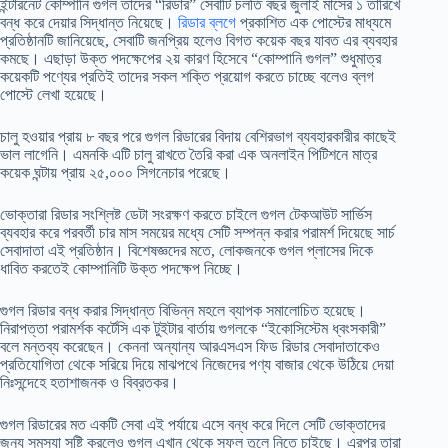
ইন্টারনেট কোম্পানি গুগল তাদের “রিডার” সেবাটি চলতি বছর জুলাই মাসের ১ তারিখে
বন্ধ করে দেয়ার সিদ্ধান্ত নিয়েছে।
রিডার ব্লগে
প্রকাশিত এক পোস্টের মাধ্যমে
প্রতিষ্ঠানটি জানিয়েছে, সেবাটি জনপ্রিয় হলেও বিগত কয়েক বছর যাবত এর ব্যবহার
কমছে। এছাড়া উক্ত পদক্ষেপের ২য় কারণ হিসেবে “কোম্পানি গুগল” শুধুমাত্র
কয়েকটি পণ্যের প্রতিই তাদের সকল শক্তি প্রয়োগ করতে চাচ্ছে বলেও ব্লগ
পোস্টে লেখা হয়েছে।
চালু হওয়ার প্রায় ৮ বছর পরে গুগল রিডারের বিদায় বেশিরভাগ ব্যবহারকারীর কাছেই
ভাল লাগেনি। এমনকি এটি চালু রাখতে তৈরি করা এক অনলাইন পিটিশনে মাত্র
কয়েক ঘন্টায় প্রায় ২৫,০০০ সিগনেচার পরেছে।
ভোক্তারা রিডার সংশ্লিষ্ট ডেটা সংরক্ষণ করতে চাইলে গুগল টেকআউট সার্ভিস
ব্যবহার করে পরবর্তী চার মাস সময়ের মধ্যে সেটি সম্পন্ন করার পরামর্শ দিয়েছে সার্চ
সেবাদাতা এই প্রতিষ্ঠান। বিশেষজ্ঞদের মতে, লোকজনকে গুগল প্লাসের দিকে
ধাবিত করতেই কোম্পানিটি উক্ত পদক্ষেপ নিচ্ছে।
গুগল রিডার বন্ধ করার সিদ্ধান্ত বিভিন্ন মহলে ব্যাপক সমালোচিত হয়েছে।
নিরাপত্তা পরামর্শক কর্টেসি এক টুইটার বার্তায় গুগলকে “ইকোসিস্টেম ধ্বংসকারী”
বলে মন্তব্য করেছেন। কেননা অন্যান্য আরএসএস ফিড রিডার সেবাদাতাকেও
প্রতিযোগিতা থেকে সরিয়ে দিয়ে মাঝপথে নিজেদের পণ্য বাজার থেকে উঠিয়ে দেয়া
নিঃসন্দেহে হতাশাজনক ও বিব্রতকর।
গুগল রিডারের মত একটি সেবা এই পর্যায়ে এসে বন্ধ করে দিলে সেটি ভোক্তাদের
জন্য সমস্যা সৃষ্টি করলেও গুগল এখান থেকে সুফল তুলে নিতে চাইছে। এরপর তারা