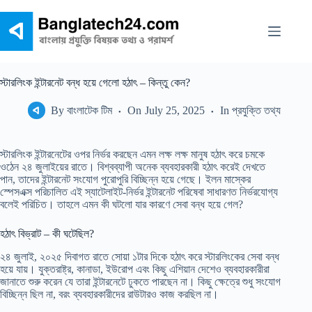
Skip
to
content
স্টারলিংক ইন্টারনেট বন্ধ হয়ে গেলো হঠাৎ – কিন্তু কেন?
By
বাংলাটেক টিম
On
July 25, 2025
In
প্রযুক্তি তথ্য
স্টারলিংক ইন্টারনেটের ওপর নির্ভর করছেন এমন লক্ষ লক্ষ মানুষ হঠাৎ করে চমকে
ওঠেন ২৪ জুলাইয়ের রাতে। বিশ্বব্যাপী অনেক ব্যবহারকারী হঠাৎ করেই দেখতে
পান, তাদের ইন্টারনেট সংযোগ পুরোপুরি বিচ্ছিন্ন হয়ে গেছে। ইলন মাস্কের
স্পেসএক্স পরিচালিত এই স্যাটেলাইট-নির্ভর ইন্টারনেট পরিষেবা সাধারণত নির্ভরযোগ্য
বলেই পরিচিত। তাহলে এমন কী ঘটলো যার কারণে সেবা বন্ধ হয়ে গেল?
হঠাৎ বিভ্রাট – কী ঘটেছিল?
২৪ জুলাই, ২০২৫ দিবাগত রাতে সোয়া ১টার দিকে হঠাৎ করে স্টারলিংকের সেবা বন্ধ
হয়ে যায়। যুক্তরাষ্ট্র, কানাডা, ইউরোপ এবং কিছু এশিয়ান দেশেও ব্যবহারকারীরা
জানাতে শুরু করেন যে তারা ইন্টারনেটে ঢুকতে পারছেন না। কিছু ক্ষেত্রে শুধু সংযোগ
বিচ্ছিন্ন ছিল না, বরং ব্যবহারকারীদের রাউটারও কাজ করছিল না।