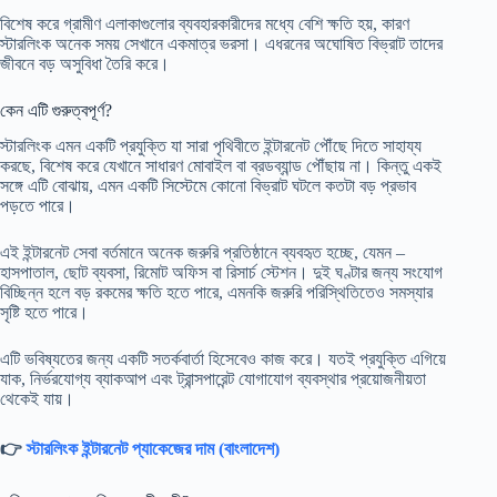
বিশেষ করে গ্রামীণ এলাকাগুলোর ব্যবহারকারীদের মধ্যে বেশি ক্ষতি হয়, কারণ
স্টারলিংক অনেক সময় সেখানে একমাত্র ভরসা। এধরনের অঘোষিত বিভ্রাট তাদের
জীবনে বড় অসুবিধা তৈরি করে।
কেন এটি গুরুত্বপূর্ণ?
স্টারলিংক এমন একটি প্রযুক্তি যা সারা পৃথিবীতে ইন্টারনেট পৌঁছে দিতে সাহায্য
করছে, বিশেষ করে যেখানে সাধারণ মোবাইল বা ব্রডব্যান্ড পৌঁছায় না। কিন্তু একই
সঙ্গে এটি বোঝায়, এমন একটি সিস্টেমে কোনো বিভ্রাট ঘটলে কতটা বড় প্রভাব
পড়তে পারে।
এই ইন্টারনেট সেবা বর্তমানে অনেক জরুরি প্রতিষ্ঠানে ব্যবহৃত হচ্ছে, যেমন –
হাসপাতাল, ছোট ব্যবসা, রিমোট অফিস বা রিসার্চ স্টেশন। দুই ঘণ্টার জন্য সংযোগ
বিচ্ছিন্ন হলে বড় রকমের ক্ষতি হতে পারে, এমনকি জরুরি পরিস্থিতিতেও সমস্যার
সৃষ্টি হতে পারে।
এটি ভবিষ্যতের জন্য একটি সতর্কবার্তা হিসেবেও কাজ করে। যতই প্রযুক্তি এগিয়ে
যাক, নির্ভরযোগ্য ব্যাকআপ এবং ট্রান্সপারেন্ট যোগাযোগ ব্যবস্থার প্রয়োজনীয়তা
থেকেই যায়।
👉
স্টারলিংক ইন্টারনেট প্যাকেজের দাম (বাংলাদেশ)