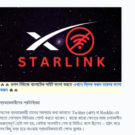
🔥🔥
গুগল নিউজে বাংলাটেক সাইট ফলো করতে
এখানে ক্লিক করুন তারপর ফলো
করুন
🔥
🔥
ব্যবহারকারীদের প্রতিক্রিয়া
অনেক ব্যবহারকারী তাদের সমস্যার কথা জানাতে Twitter (এক্স) বা Reddit-এর
মতো সোশ্যাল মিডিয়ায় পোস্ট করতে থাকেন। কারো কারো ক্ষেত্রে কাজ চলাকালীন
গুরুত্বপূর্ণ ডেটা লস হয়, কেউবা অনলাইন গেম বা ভিডিও কলে ছিলেন – হঠাৎ করে
সব কিছু বন্ধ হয়ে যাওয়ায় স্বাভাবিকভাবেই ক্ষোভ জন্মায়।