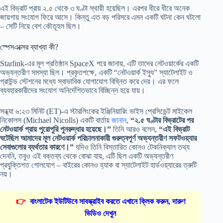
এই বিভ্রাট প্রায় ২.৫ থেকে ৩ ঘণ্টা স্থায়ী হয়েছিল। এরপর ধীরে ধীরে অনেক
জায়গায় সংযোগ ফিরে আসে। কিন্তু এত বড় পরিসরে এমন একটি ঘটনা কেন ঘটলো
– সেটি নিয়ে বেশ কৌতূহল ছিল।
স্পেসএক্সের ব্যাখ্যা কী?
Starlink-এর মূল প্রতিষ্ঠান SpaceX পরে জানায়, এটি তাদের নেটওয়ার্কের একটি
অভ্যন্তরীণ সমস্যা ছিল। প্রকৃতপক্ষে, একটি “নেটওয়ার্ক ইস্যু” স্যাটেলাইট ও
গ্রাউন্ড স্টেশনের মধ্যে স্বাভাবিক যোগাযোগ বিঘ্নিত করে দেয়। এর ফলে
ব্যবহারকারীদের সংযোগ অনির্দেশিতভাবে বিচ্ছিন্ন হয়ে যায়।
সন্ধ্যা ৬:২৩ মিনিট (ET)-এ স্টারলিংকের ইঞ্জিনিয়ারিং ভাইস প্রেসিডেন্ট মাইকেল
নিকোলস (Michael Nicolls) একটি বার্তায়
জানান
,
“২.৫ ঘণ্টার বিভ্রাটের পর
নেটওয়ার্ক প্রায় পুরোপুরি পুনরুদ্ধার হয়েছে।”
তিনি আরও বলেন,
“এই বিভ্রাট
ঘটেছিল আমাদের মূল নেটওয়ার্ক পরিচালনাকারী গুরুত্বপূর্ণ অভ্যন্তরীণ সফটওয়্যার
সেবাগুলোর ব্যর্থতার কারণে।”
যদিও তিনি বিস্তারিত কোনও টেকনিক্যাল তথ্য
দেননি, তবুও এই বক্তব্য থেকে বোঝা যায়, এটি ছিল একটি অভ্যন্তরীণ
প্রযুক্তিগত গোলযোগ – বাইরের কোনও হ্যাক বা স্যাটেলাইট হার্ডওয়্যারের ত্রুটি
নয়।
👉
বাংলাটেক ইউটিউবে সাবস্ক্রাইব করতে এখানে ক্লিক করুন, দারুণ
ভিডিও দেখুন