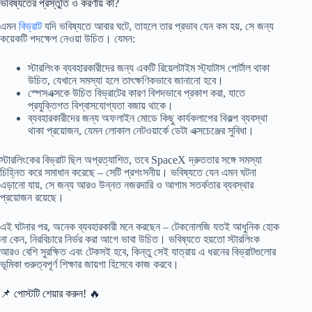
ভবিষ্যতের প্রস্তুতি ও করণীয় কী?
এমন
বিভ্রাট
যদি ভবিষ্যতে আবার ঘটে, তাহলে তার প্রভাব যেন কম হয়, সে জন্য
কয়েকটি পদক্ষেপ নেওয়া উচিত। যেমন:
স্টারলিংক ব্যবহারকারীদের জন্য একটি রিয়েলটাইম স্ট্যাটাস পোর্টাল থাকা
উচিত, যেখানে সমস্যা হলে তাৎক্ষণিকভাবে জানানো হবে।
স্পেসএক্সকে উচিত বিভ্রাটের কারণ বিশদভাবে প্রকাশ করা, যাতে
প্রযুক্তিগত বিশ্বাসযোগ্যতা বজায় থাকে।
ব্যবহারকারীদের জন্য অফলাইন মোডে কিছু কার্যকলাপের বিকল্প ব্যবস্থা
থাকা প্রয়োজন, যেমন লোকাল নেটওয়ার্কে ডেটা এক্সচেঞ্জের সুবিধা।
স্টারলিংকের বিভ্রাট ছিল অপ্রত্যাশিত, তবে SpaceX দ্রুততার সঙ্গে সমস্যা
চিহ্নিত করে সমাধান করেছে – সেটি প্রশংসনীয়। ভবিষ্যতে যেন এমন ঘটনা
এড়ানো যায়, সে জন্য আরও উন্নত নজরদারি ও আগাম সতর্কতার ব্যবস্থার
প্রয়োজন রয়েছে।
এই ঘটনার পর, অনেক ব্যবহারকারী মনে করছেন – টেকনোলজি যতই আধুনিক হোক
না কেন, নিরবিচারে নির্ভর করা আগে ভাবা উচিত। ভবিষ্যতে হয়তো স্টারলিংক
আরও বেশি সুরক্ষিত এবং টেকসই হবে, কিন্তু সেই যাত্রায় এ ধরনের বিভ্রাটগুলোর
ভূমিকা গুরুত্বপূর্ণ শিক্ষার জায়গা হিসেবে কাজ করবে।
📌 পোস্টটি শেয়ার করুন! 🔥