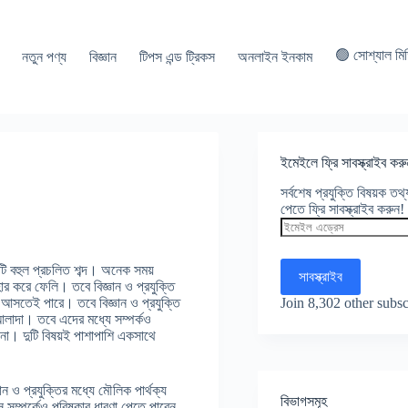
🟢 সোশ্যাল মি
নতুন পণ্য
বিজ্ঞান
টিপস এন্ড ট্রিকস
অনলাইন ইনকাম
ইমেইলে ফ্রি সাবস্ক্রাইব করু
সর্বশেষ প্রযুক্তি বিষয়ক ত
পেতে ফ্রি সাবস্ক্রাইব করুন!
ইমেইল
এড্রেস
দুটি বহুল প্রচলিত শব্দ। অনেক সময়
সাবস্ক্রাইব
ার করে ফেলি। তবে বিজ্ঞান ও প্রযুক্তি
Join 8,302 other subsc
শ্ন আসতেই পারে। তবে বিজ্ঞান ও প্রযুক্তি
র আলাদা। তবে এদের মধ্যে সম্পর্কও
য় না। দুটি বিষয়ই পাশাপাশি একসাথে
ন ও প্রযুক্তির মধ্যে মৌলিক পার্থক্য
বিভাগসমূহ
সম্পর্কেও পরিষ্কার ধারণা পেতে পারেন