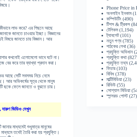
বিষয়ে।
Phone Price in
অনলাইন ইনকাম
(1
কম্পিউটিং
(490)
টিপস & ট্রিকস
(84
লে কীভাবে লাভ করে? এর পিছনে আছে
টেলিকম
(1,194)
জানাকে জানতে চাওয়ার ইচ্ছা। বিজ্ঞানের
ট্যাবলেট
(101)
এই বিষয়ে জানতে চায় বিজ্ঞান। আর
নতুন পণ্য
(785)
পাঠকের লেখা
(36)
প্রযুক্তি অভিধান
(
প্রযুক্তি কথা
(827
 ব্যাপার কখনোই এলোমেলো ভাবে ঘটে না।
প্রযুক্তি তথ্য
(2,4
জে বের করে তার ব্যাখ্যা প্রদান করা।
ফিচার
(103)
বিবিধ
(378)
 ভর আছে সেটি সবসময় নিচে নেমে
মাল্টিমিডিয়া
(23)
ে। আর অভিকর্ষের সূত্র থেকে মানুষ
রিভিউ
(55)
কটি ছকে ফেলে জানতে ও বুঝতে চায়।
সোশ্যাল মিডিয়া
(5
স্পন্সরড পোস্ট
(27
, দারুণ ভিডিও দেখুন
 জানার মাধ্যমেই শুধুমাত্র মানুষের
 মাধ্যমে তবেই তৈরি করা হয় প্রযুক্তি।