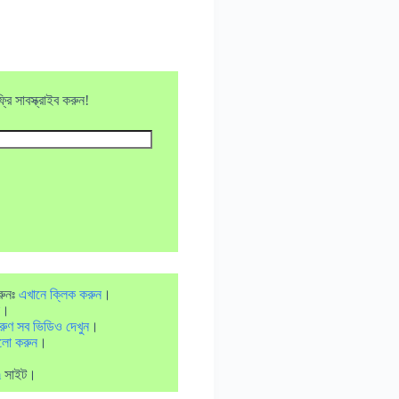
ি সাবস্ক্রাইব করুন!
রুনঃ
এখানে ক্লিক করুন
।
।
রুণ সব ভিডিও দেখুন
।
লো করুন
।
m
সাইট।