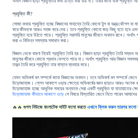
অর্থাৎ বিজ্ঞান ছাড়া প্রযুক্তির কথা চিন্তা করা যায় না। এবার জানা যাক প্রযুক্ত
প্রযুক্তি কী?
সোজা কথায় প্রযুক্তি হচ্ছে বিজ্ঞানের সাহায্যে তৈরি কোনো টুল বা যন্ত্র/কৌশল যা ম
করে জীবনকে আরও সহজ করে দেয়। তবে প্রযুক্তি কোনো জড় কিছু হতে হবে এমন নয়
প্রযুক্তি হয়ে উঠতে পারে। প্রযুক্তি সরাসরি মানুষের জীবনে অবদান রাখে। অর্থাৎ প
করা ও বিভিন্ন সমস্যার সমাধান করা।
বিজ্ঞান থেকে ধারণা নিয়েই প্রযুক্তি তৈরি হয়। বিজ্ঞান ছাড়া প্রযুক্তি তৈরি সম্ভব 
মানুষের জীবনে কোনো প্রভাব ফেলতে পারে না। অর্থাৎ প্রযুক্তি আর বিজ্ঞান সবসময়
তত্ত্ব তৈরি করে প্রযুক্তি তার বাস্তব ব্যবহার করে।
যেমন অভিকর্ষ বল সম্পর্কে জানা বিজ্ঞানের অবদান। তবে অভিকর্ষ বল সম্পর্কে জেনে
উড়োজাহাজ। প্লেন আকাশে ওড়ার ক্ষেত্রে অভিকর্ষের জ্ঞান ছাড়াও আরও অনেক ধ
উড়োজাহাজ হচ্ছে আধুনিক সময়ের অন্যতম সেরা একটি প্রযুক্তি যা যাতায়াতের ক্ষ
উড়োজাহাজ কীভাবে আকাশে ওড়ে
সে বিষয়ে বিস্তারিত জেনে নিতে পারেন আমাদের
🔥🔥
গুগল নিউজে বাংলাটেক সাইট ফলো করতে
এখানে ক্লিক করুন তারপর ফলো 