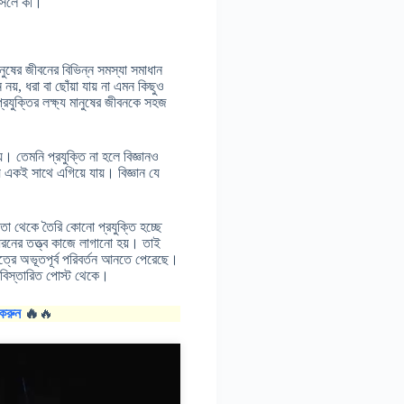
ি আসলে কী।
ানুষের জীবনের বিভিন্ন সমস্যা সমাধান
, ধরা বা ছোঁয়া যায় না এমন কিছুও
্রযুক্তির লক্ষ্য মানুষের জীবনকে সহজ
নয়। তেমনি প্রযুক্তি না হলে বিজ্ঞানও
 একই সাথে এগিয়ে যায়। বিজ্ঞান যে
 তা থেকে তৈরি কোনো প্রযুক্তি হচ্ছে
রনের তত্ত্ব কাজে লাগানো হয়। তাই
েত্রে অভূতপূর্ব পরিবর্তন আনতে পেরেছে।
 বিস্তারিত পোস্ট থেকে।
করুন
🔥
🔥