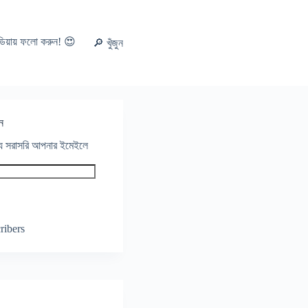
ডিয়ায় ফলো করুন! 😍
🔎 খুঁজুন
ন
থ্য সরাসরি আপনার ইমেইলে
ribers