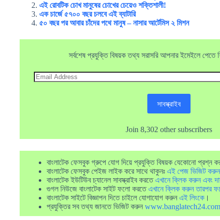
এই রোবটিক চোখ মানুষের চোখের চেয়েও শক্তিশালী!
এক চার্জে ৫৭০০ বছর চলবে এই ব্যাটারি
৫০ বছর পর আবার চাঁদের পথে মানুষ – নাসার আর্টেমিস ২ মিশন
সর্বশেষ প্রযুক্তি বিষয়ক তথ্য সরাসরি আপনার ইমেইলে পেতে ফ্র
Email
Address
সাবস্ক্রাইব
Join 8,302 other subscribers
বাংলাটেক ফেসবুক গ্রুপে যোগ দিয়ে প্রযুক্তি বিষয়ক যেকোনো প্রশ্ন ক
বাংলাটেক ফেসবুক পেইজ লাইক করে সাথে থাকুনঃ
এই পেজ ভিজিট করুন
বাংলাটেক ইউটিউব চ্যানেল সাবস্ক্রাইব করতে
এখানে ক্লিক করুন এবং দা
গুগল নিউজে বাংলাটেক সাইট ফলো করতে
এখানে ক্লিক করুন তারপর ফ
বাংলাটেক সাইটে বিজ্ঞাপন দিতে চাইলে যোগাযোগ করুন
এই লিংকে
।
প্রযুক্তির সব তথ্য জানতে ভিজিট করুন
www.banglatech24.co