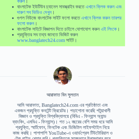
করুন
।
বাংলাটেক ইউটিউব চ্যানেল সাবস্ক্রাইব করতে
এখানে ক্লিক করুন এবং
দারুণ সব ভিডিও দেখুন
।
গুগল নিউজে বাংলাটেক সাইট ফলো করতে
এখানে ক্লিক করুন তারপর
ফলো করুন
।
বাংলাটেক সাইটে বিজ্ঞাপন দিতে চাইলে যোগাযোগ করুন
এই লিংকে
।
প্রযুক্তির সব তথ্য জানতে ভিজিট করুন
www.banglatech24.com
সাইট।
আরাফাত বিন সুলতান
আমি আরাফাত, Banglatech24.com এর প্রতিষ্ঠাতা এবং
একজন প্রযুক্তি কনটেন্ট ক্রিয়েটর। পড়াশোনা করেছি পটুয়াখালী
বিজ্ঞান ও প্রযুক্তি বিশ্ববিদ্যালয়ে (বিবিএ - ফিন্যান্স অ্যান্ড
ব্যাংকিং, এমবিএ - ফিন্যান্স)। গত ১২ বছরের বেশি সময় ধরে আমি
প্রযুক্তি, স্মার্টফোন, ফিনটেক এবং ডিজিটাল লাইফস্টাইল নিয়ে
কাজ করছি। পাশাপাশি YouTube-এ ওয়ার্ডপ্রেস টিউটোরিয়াল ও
টেক গাইড শেয়ার করি। প্রযুক্তিকে সহজভাবে উপস্থাপন করে