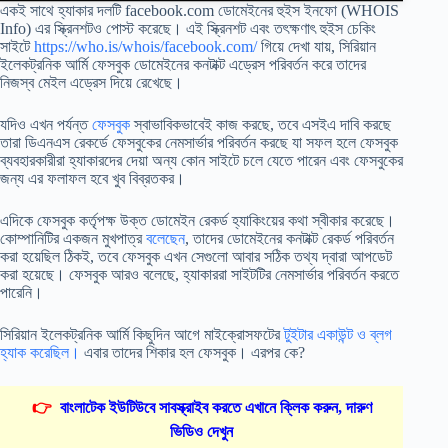
একই সাথে হ্যাকার দলটি facebook.com ডোমেইনের হুইস ইনফো (WHOIS
Info) এর স্ক্রিনশটও পোস্ট করেছে। এই স্ক্রিনশট এবং তৎক্ষণাৎ হুইস চেকিং
সাইটে
https://who.is/whois/facebook.com/
গিয়ে দেখা যায়, সিরিয়ান
ইলেকট্রনিক আর্মি ফেসবুক ডোমেইনের কনটাক্ট এড্রেস পরিবর্তন করে তাদের
নিজস্ব মেইল এড্রেস দিয়ে রেখেছে।
যদিও এখন পর্যন্ত
ফেসবুক
স্বাভাবিকভাবেই কাজ করছে, তবে এসইএ দাবি করছে
তারা ডিএনএস রেকর্ডে ফেসবুকের নেমসার্ভার পরিবর্তন করছে যা সফল হলে ফেসবুক
ব্যবহারকারীরা হ্যাকারদের দেয়া অন্য কোন সাইটে চলে যেতে পারেন এবং ফেসবুকের
জন্য এর ফলাফল হবে খুব বিব্রতকর।
এদিকে ফেসবুক কর্তৃপক্ষ উক্ত ডোমেইন রেকর্ড হ্যাকিংয়ের কথা স্বীকার করেছে।
কোম্পানিটির একজন মুখপাত্র
বলেছেন
, তাদের ডোমেইনের কনটাক্ট রেকর্ড পরিবর্তন
করা হয়েছিল ঠিকই, তবে ফেসবুক এখন সেগুলো আবার সঠিক তথ্য দ্বারা আপডেট
করা হয়েছে। ফেসবুক আরও বলেছে, হ্যাকাররা সাইটটির নেমসার্ভার পরিবর্তন করতে
পারেনি।
সিরিয়ান ইলেকট্রনিক আর্মি কিছুদিন আগে মাইক্রোসফটের
টুইটার একাউন্ট ও ব্লগ
হ্যাক করেছিল।
এবার তাদের শিকার হল ফেসবুক। এরপর কে?
👉
বাংলাটেক ইউটিউবে সাবস্ক্রাইব করতে এখানে ক্লিক করুন, দারুণ
ভিডিও দেখুন