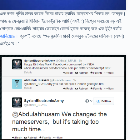
এক দশক পুর্তির মাত্র কয়েক দিনের মাথায় হ্যাকিং আক্রমণের শিকার হল ফেসবুক।
আজ ৬ ফেব্রুয়ারি সিরিয়ান ইলেকট্রনিক আর্মি (এসইএ) বিশ্বের সবচেয়ে বড় এই
সোশ্যাল নেটওয়ার্কিং সাইটের ডোমেইন রেকর্ড হ্যাক করেছে বলে এক টুইট বার্তায়
জানিয়েছে।
গ্রুপটি বলেছে ‘শুভ জন্মদিন মার্ক! ফেসবুক ডটকমের মালিকানা (এখন)
এসইএ’র।’