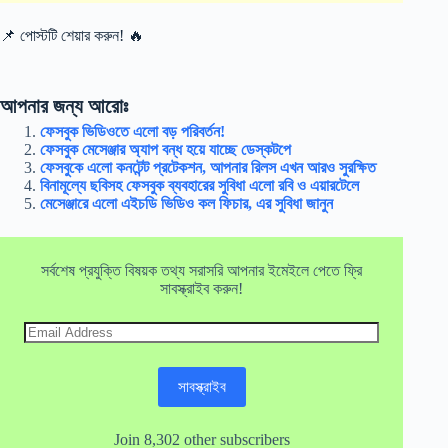
📌 পোস্টটি শেয়ার করুন! 🔥
আপনার জন্য আরোঃ
ফেসবুক ভিডিওতে এলো বড় পরিবর্তন!
ফেসবুক মেসেঞ্জার অ্যাপ বন্ধ হয়ে যাচ্ছে ডেস্কটপে
ফেসবুকে এলো কনটেন্ট প্রটেকশন, আপনার রিলস এখন আরও সুরক্ষিত
বিনামূল্যে ছবিসহ ফেসবুক ব্যবহারের সুবিধা এলো রবি ও এয়ারটেলে
মেসেঞ্জারে এলো এইচডি ভিডিও কল ফিচার, এর সুবিধা জানুন
সর্বশেষ প্রযুক্তি বিষয়ক তথ্য সরাসরি আপনার ইমেইলে পেতে ফ্রি
সাবস্ক্রাইব করুন!
Email
Address
সাবস্ক্রাইব
Join 8,302 other subscribers