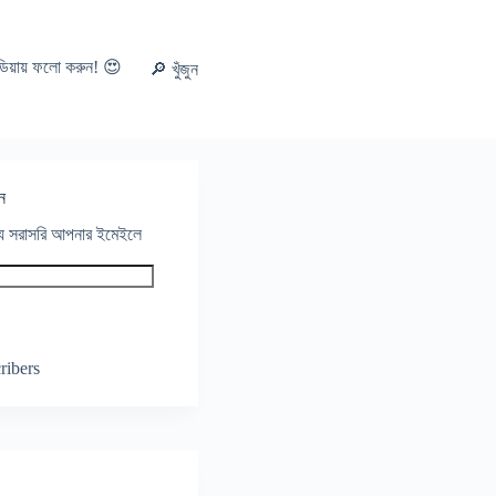
ডিয়ায় ফলো করুন! 😍
🔎 খুঁজুন
ন
থ্য সরাসরি আপনার ইমেইলে
ribers