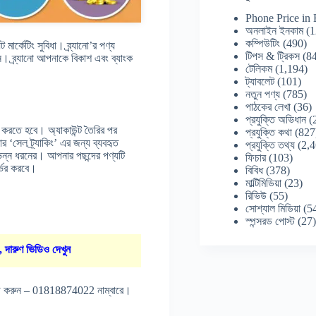
Phone Price in
অনলাইন ইনকাম
(1
কম্পিউটিং
(490)
মার্কেটিং সুবিধা। ব্র্যানো’র পণ্য
টিপস & ট্রিকস
(84
ব্র্যানো আপনাকে বিকাশ এবং ব্যাংক
টেলিকম
(1,194)
ট্যাবলেট
(101)
নতুন পণ্য
(785)
পাঠকের লেখা
(36)
প্রযুক্তি অভিধান
(
ি করতে হবে। অ্যাকাউন্ট তৈরির পর
প্রযুক্তি কথা
(827
‘সেল ট্র্যাকিং’ এর জন্য ব্যবহৃত
প্রযুক্তি তথ্য
(2,4
িন্ন ধরনের। আপনার পছন্দের পণ্যটি
ফিচার
(103)
র্ভর করবে।
বিবিধ
(378)
মাল্টিমিডিয়া
(23)
রিভিউ
(55)
সোশ্যাল মিডিয়া
(5
স্পন্সরড পোস্ট
(27
, দারুণ ভিডিও দেখুন
গাযোগ করুন – 01818874022 নাম্বারে।