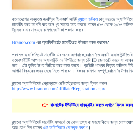
বাংলাদেশের অন্যতম জনপ্রিয় ই-কমার্স সাইট
ব্র্যানো ডটকম
চালু করেছে অ্যাফিলিয়েট 
মার্কেটিং করে আপনি ঘরে বসে খুব সহজে আয় করতে পারেন ৫% থেকে ২০% কমিশন। 
ট্রান্সফার এর মাধ্যমে কমিশনের টাকা প্রদান করবে।
Branoo.com
এর অ্যাফিলিয়েট মার্কেটিংয়ে কীভাবে কাজ করবেন?
প্রথমত অ্যাফিলিয়েট মার্কেটিং এর জন্য আপনাকে ব্র্যানো’তে একটি অ্যাকাউন্ট তৈর
ওয়েবসাইটটি আপনার অ্যাকাউন্ট এর বিপরীতে জন্য ১টা ID জেনারেট করবে যা আপনার 
হবে। এটা কুকির উপর ভিত্তি করে কাজ করবে। প্রতিটি পণ্যের বিক্রয় কমিশন বিভ
আপনি বিক্রয়ের জন্য বেছে নিতে পারবেন। বিক্রয় কমিশন সম্পূর্ণ ব্র্যানো’র উপর নি
ব্র্যানো অ্যাফিলিয়েট প্রোগ্রামে রেজিস্ট্রেশনের জন্য ক্লিক করুন
http://www.branoo.com/affiliate/Registration.aspx
👉
বাংলাটেক ইউটিউবে সাবস্ক্রাইব করতে এখানে ক্লিক করুন
ব্র্যানো অ্যাফিলিয়েট মার্কেটিং সম্পর্কে যে কোন তথ্য বা সহযোগিতার জন্য যো
আর যোগ দিন তাদের
এই অফিসিয়াল ফেসবুক গ্রুপে
।