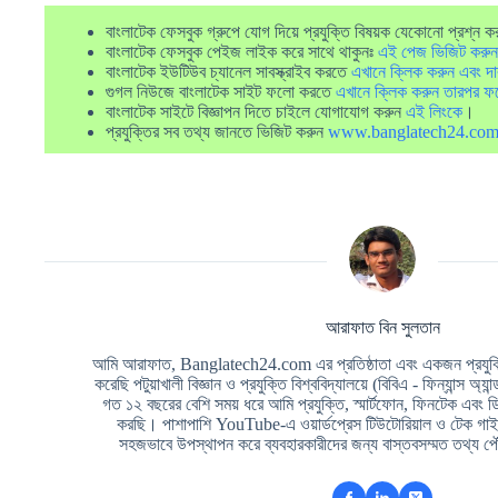
বাংলাটেক ফেসবুক গ্রুপে যোগ দিয়ে প্রযুক্তি বিষয়ক যেকোনো প্রশ্ন ক
বাংলাটেক ফেসবুক পেইজ লাইক করে সাথে থাকুনঃ
এই পেজ ভিজিট করুন
বাংলাটেক ইউটিউব চ্যানেল সাবস্ক্রাইব করতে
এখানে ক্লিক করুন এবং দা
গুগল নিউজে বাংলাটেক সাইট ফলো করতে
এখানে ক্লিক করুন তারপর ফ
বাংলাটেক সাইটে বিজ্ঞাপন দিতে চাইলে যোগাযোগ করুন
এই লিংকে
।
প্রযুক্তির সব তথ্য জানতে ভিজিট করুন
www.banglatech24.co
আরাফাত বিন সুলতান
আমি আরাফাত, Banglatech24.com এর প্রতিষ্ঠাতা এবং একজন প্রযুক্তি
করেছি পটুয়াখালী বিজ্ঞান ও প্রযুক্তি বিশ্ববিদ্যালয়ে (বিবিএ - ফিন্যান্স অ্যা
গত ১২ বছরের বেশি সময় ধরে আমি প্রযুক্তি, স্মার্টফোন, ফিনটেক এবং 
করছি। পাশাপাশি YouTube-এ ওয়ার্ডপ্রেস টিউটোরিয়াল ও টেক গাইড
সহজভাবে উপস্থাপন করে ব্যবহারকারীদের জন্য বাস্তবসম্মত তথ্য পৌ