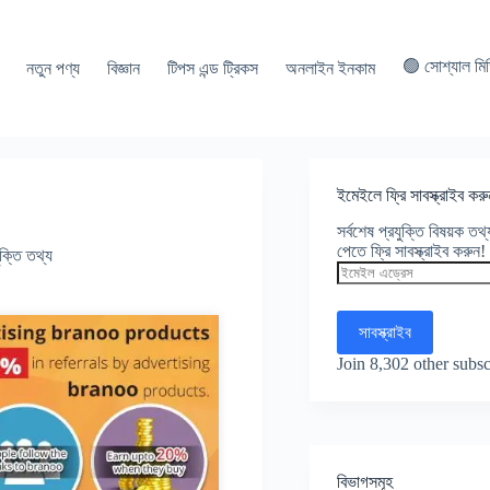
🟢 সোশ্যাল মি
নতুন পণ্য
বিজ্ঞান
টিপস এন্ড ট্রিকস
অনলাইন ইনকাম
ইমেইলে ফ্রি সাবস্ক্রাইব করু
সর্বশেষ প্রযুক্তি বিষয়ক ত
পেতে ফ্রি সাবস্ক্রাইব করুন!
ুক্তি তথ্য
ইমেইল
এড্রেস
সাবস্ক্রাইব
Join 8,302 other subsc
বিভাগসমূহ