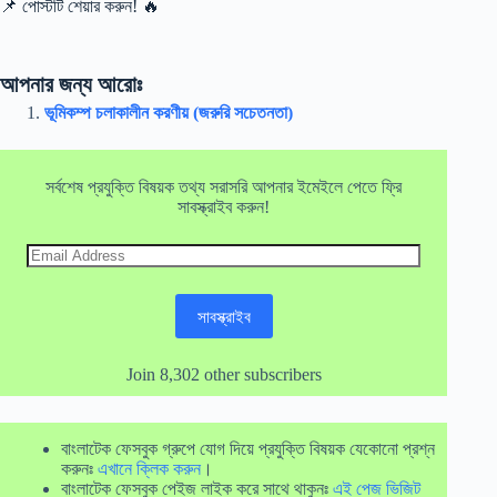
📌 পোস্টটি শেয়ার করুন! 🔥
আপনার জন্য আরোঃ
ভূমিকম্প চলাকালীন করণীয় (জরুরি সচেতনতা)
সর্বশেষ প্রযুক্তি বিষয়ক তথ্য সরাসরি আপনার ইমেইলে পেতে ফ্রি
সাবস্ক্রাইব করুন!
Email
Address
সাবস্ক্রাইব
Join 8,302 other subscribers
বাংলাটেক ফেসবুক গ্রুপে যোগ দিয়ে প্রযুক্তি বিষয়ক যেকোনো প্রশ্ন
করুনঃ
এখানে ক্লিক করুন
।
বাংলাটেক ফেসবুক পেইজ লাইক করে সাথে থাকুনঃ
এই পেজ ভিজিট