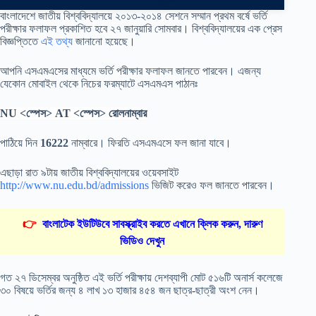
বাংলাদেশে জাতীয় বিশ্ববিদ্যালয়ে ২০১৩-২০১৪ সেশনে সম্মান প্রথম বর্ষে ভর্তি
পরীক্ষার ফলাফল প্রকাশিত হবে ২৭ জানুয়ারি সোমবার। বিশ্ববিদ্যালয়ের এক প্রেস
বিজ্ঞপ্তিতে
এই তথ্য
জানানো হয়েছে।
আপনি এসএমএসের মাধ্যমে ভর্তি পরীক্ষার ফলাফল জানতে পারবেন। এজন্য
যেকোন মোবাইল থেকে নিচের ফরম্যাটে এসএমএস পাঠানঃ
NU <স্পেস> AT <স্পেস> রোলনাম্বার
পাঠিয়ে দিন
16222
নাম্বারে। ফিরতি এসএমএসে ফল জানা যাবে।
এছাড়া রাত ৯টায় জাতীয় বিশ্ববিদ্যালয়ের ওয়েবসাইট
http://www.nu.edu.bd/admissions
ভিজিট করেও ফল জানতে পারবেন।
👉
বাংলাটেক ইউটিউবে সাবস্ক্রাইব করতে এখানে ক্লিক করুন, দারুণ
ভিডিও দেখুন
গত ২৭ ডিসেম্বর অনুষ্ঠিত এই ভর্তি পরীক্ষায় দেশব্যাপী মোট ৫১৬টি অনার্স কলেজে
৩০ বিষয়ে ভর্তির জন্য ৪ লাখ ১৩ হাজার ৪৫৪ জন ছাত্র-ছাত্রী অংশ নেন।