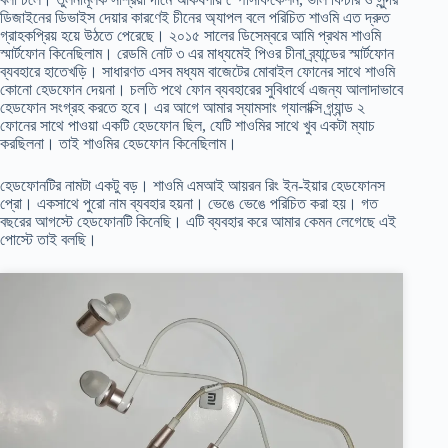
ডিজাইনের ডিভাইস দেয়ার কারণেই চীনের অ্যাপল বলে পরিচিত শাওমি এত দ্রুত
গ্রাহকপ্রিয় হয়ে উঠতে পেরেছে। ২০১৫ সালের ডিসেম্বরে আমি প্রথম শাওমি
স্মার্টফোন কিনেছিলাম। রেডমি নোট ৩ এর মাধ্যমেই পিওর চীনা ব্র্যান্ডের স্মার্টফোন
ব্যবহারে হাতেখড়ি। সাধারণত এসব মধ্যম বাজেটের মোবাইল ফোনের সাথে শাওমি
কোনো হেডফোন দেয়না। চলতি পথে ফোন ব্যবহারের সুবিধার্থে এজন্য আলাদাভাবে
হেডফোন সংগ্রহ করতে হবে। এর আগে আমার স্যামসাং গ্যালাক্সি গ্র্যান্ড ২
ফোনের সাথে পাওয়া একটি হেডফোন ছিল, যেটি শাওমির সাথে খুব একটা ম্যাচ
করছিলনা। তাই শাওমির হেডফোন কিনেছিলাম।
হেডফোনটির নামটা একটু বড়। শাওমি এমআই আয়রন রিং ইন-ইয়ার হেডফোনস
প্রো। একসাথে পুরো নাম ব্যবহার হয়না। ভেঙে ভেঙে পরিচিত করা হয়। গত
বছরের আগস্টে হেডফোনটি কিনেছি। এটি ব্যবহার করে আমার কেমন লেগেছে এই
পোস্টে তাই বলছি।