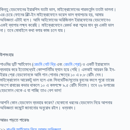
কিন্তু হেডফোনের ইয়ারপিস যতটা ভাল, মাইক্রোফোনের পারফর্মেন্স ততটা ভালনা।
এর চেয়ে ফোনের বিল্ট-ইন মাইক্রোফোনে ভয়েস ভাল ক্যাপচার হয়, আমার
অভিজ্ঞতা এটাই বলে। আমি আইফোনের অরিজিনাল ইয়ারফোনের হেডফোনেও
একই ব্যাপার লক্ষ্য করেছি। মাইক্রোফোনে রেকর্ড করা শব্দের মান খুব একটা ভাল
না। তবে মোবাইলে কথা বলার কাজ চলে যায়।
উপসংহার
শাওমির দুটি স্মার্টফোন (
রেডমি নোট থ্রি
এবং
রেডমি প্রো
) ও একটি ইয়ারফোন
ব্যবহার করে ইতোমধ্যেই কোম্পানিটির ফ্যান হয়ে গেছি। এমআই আয়রন রিং ইন-
ইয়ার প্রো হেডফোনকে আমি গান শোনার ক্ষেত্রে ১০ এ ৮.৮ রেটিং দেব।
মাইক্রোফোন আরেকটু ভাল হলে এবং সিনথেটিক/সূতোর বুননের বদলে পুরো তারের
অংশে রাবারের কভার থাকলে ১০ এ কমপক্ষে ৯.৫ রেটিং দিতাম। তবে ২৬ ডলারের
হেডফোন থেকে এ যা পাচ্ছি তাও বেশ ভাল!
আপনি কোন হেডফোন ব্যবহার করেন? যেকোনো ধরনের হেডফোন নিয়ে আপনার
অভিজ্ঞতা কমেন্টে জানানোর অনুরোধ রইল। ধন্যবাদ।
আরও পড়তে পারেনঃ
>>
শাওমি স্মার্টফোন নিয়ে আমার অভিজ্ঞতা