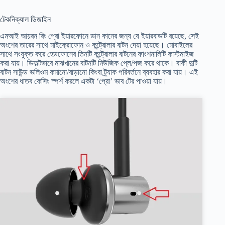
টেকনিক্যাল ডিজাইন
এমআই আয়রন রিং প্রো ইয়ারফোনে ডান কানের জন্য যে ইয়ারবাডটি রয়েছে, সেই
অংশের তারের সাথে মাইক্রোফোন ও কন্ট্রোলার বাটন দেয়া হয়েছে। মোবাইলের
সাথে সংযুক্ত করে হেডফোনের তিনটি কন্ট্রোলার বাটনের ফাংশনালিটি কাস্টমাইজ
করা যায়। ডিফল্টভাবে মাঝখানের বাটনটি মিউজিক প্লে/পজ করে থাকে। বাকী দুটি
বাটন সাউন্ড ভলিওম কমানো/বাড়ানো কিংবা ট্র্যাক পরিবর্তনে ব্যবহার করা যায়। এই
অংশের ধাতব কেসিং স্পর্শ করলে একটা ‘প্রো’ ভাব টের পাওয়া যায়।