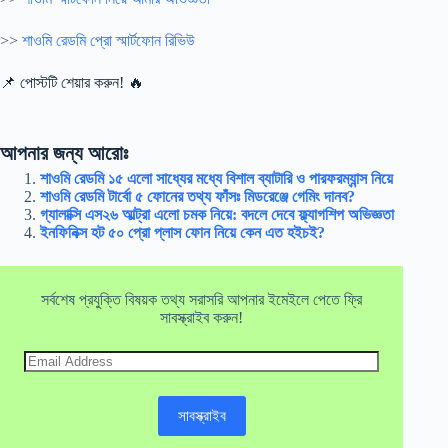
>>
শাওমি রেডমি প্রো স্মার্টফোন রিভিউ
📌 পোস্টটি শেয়ার করুন! 🔥
আপনার জন্য আরোঃ
শাওমি রেডমি ১৫ এলো সাধ্যের মধ্যে বিশাল ব্যাটারি ও পারফরম্যান্স নিয়ে
শাওমি রেডমি টার্বো ৫ ফোনের তথ্য ফাঁসঃ মিডরেঞ্জে গেমিং দানব?
গ্যালাক্সি এস২৬ আল্ট্রা এলো চমক নিয়ে: বদলে দেবে ফ্ল্যাগশিপ অভিজ্ঞতা
ইনফিনিক্স হট ৫০ প্রো প্লাস ফোন নিয়ে কেন এত হইচই?
সর্বশেষ প্রযুক্তি বিষয়ক তথ্য সরাসরি আপনার ইমেইলে পেতে ফ্রি
সাবস্ক্রাইব করুন!
Email
Address
সাবস্ক্রাইব