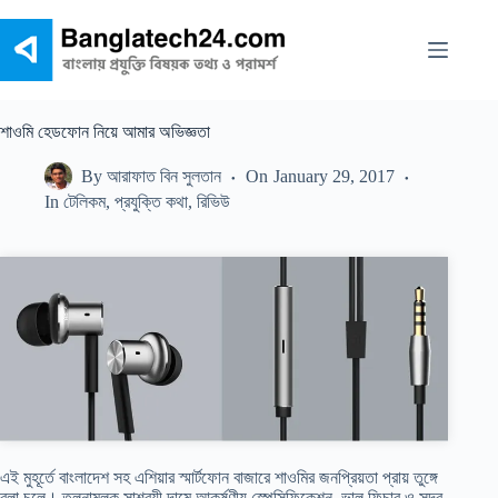
Skip
to
content
শাওমি হেডফোন নিয়ে আমার অভিজ্ঞতা
By
আরাফাত বিন সুলতান
On
January 29, 2017
In
টেলিকম
,
প্রযুক্তি কথা
,
রিভিউ
এই মুহূর্তে বাংলাদেশ সহ এশিয়ার স্মার্টফোন বাজারে শাওমির জনপ্রিয়তা প্রায় তুঙ্গে
বলা চলে। তুলনামূলক সাশ্রয়ী দামে আকর্ষণীয় স্পেসিফিকেশন, ভাল ফিচার ও সুন্দর