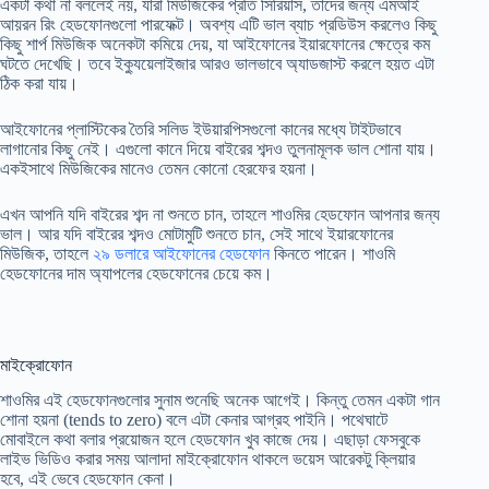
একটা কথা না বললেই নয়, যারা মিউজিকের প্রতি সিরিয়াস, তাদের জন্য এমআই
আয়রন রিং হেডফোনগুলো পারফেক্ট। অবশ্য এটি ভাল ব্যাচ প্রডিউস করলেও কিছু
কিছু শার্প মিউজিক অনেকটা কমিয়ে দেয়, যা আইফোনের ইয়ারফোনের ক্ষেত্রে কম
ঘটতে দেখেছি। তবে ইক্যুয়েলাইজার আরও ভালভাবে অ্যাডজাস্ট করলে হয়ত এটা
ঠিক করা যায়।
আইফোনের প্লাস্টিকের তৈরি সলিড ইউয়ারপিসগুলো কানের মধ্যে টাইটভাবে
লাগানোর কিছু নেই। এগুলো কানে দিয়ে বাইরের শব্দও তুলনামূলক ভাল শোনা যায়।
একইসাথে মিউজিকের মানেও তেমন কোনো হেরফের হয়না।
এখন আপনি যদি বাইরের শব্দ না শুনতে চান, তাহলে শাওমির হেডফোন আপনার জন্য
ভাল। আর যদি বাইরের শব্দও মোটামুটি শুনতে চান, সেই সাথে ইয়ারফোনের
মিউজিক, তাহলে
২৯ ডলারে আইফোনের হেডফোন
কিনতে পারেন। শাওমি
হেডফোনের দাম অ্যাপলের হেডফোনের চেয়ে কম।
মাইক্রোফোন
শাওমির এই হেডফোনগুলোর সুনাম শুনেছি অনেক আগেই। কিন্তু তেমন একটা গান
শোনা হয়না (tends to zero) বলে এটা কেনার আগ্রহ পাইনি। পথেঘাটে
মোবাইলে কথা বলার প্রয়োজন হলে হেডফোন খুব কাজে দেয়। এছাড়া ফেসবুকে
লাইভ ভিডিও করার সময় আলাদা মাইক্রোফোন থাকলে ভয়েস আরেকটু ক্লিয়ার
হবে, এই ভেবে হেডফোন কেনা।