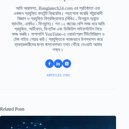
আমি আরাফাত, Banglatech24.com এর প্রতিষ্ঠাতা এবং
একজন প্রযুক্তি কনটেন্ট ক্রিয়েটর। পড়াশোনা করেছি পটুয়াখালী
বিজ্ঞান ও প্রযুক্তি বিশ্ববিদ্যালয়ে (বিবিএ - ফিন্যান্স অ্যান্ড
ব্যাংকিং, এমবিএ - ফিন্যান্স)। গত ১২ বছরের বেশি সময় ধরে আমি
প্রযুক্তি, স্মার্টফোন, ফিনটেক এবং ডিজিটাল লাইফস্টাইল নিয়ে
কাজ করছি। পাশাপাশি YouTube-এ ওয়ার্ডপ্রেস টিউটোরিয়াল ও
টেক গাইড শেয়ার করি। প্রযুক্তিকে সহজভাবে উপস্থাপন করে
ব্যবহারকারীদের জন্য বাস্তবসম্মত তথ্য পৌঁছে দেওয়াই আমার
লক্ষ্য।
ARTICLES: 2302
Related Posts