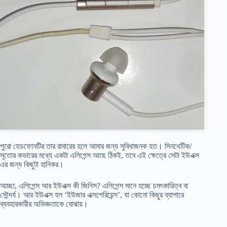
পুরো হেডফোনটির তার রাবারের হলে আমার জন্য সুবিধাজনক হত। সিনথেটিক/
সূতোর কভারের মধ্যে একটা এলিগেন্স আছে ঠিকই, তবে এই ক্ষেত্রে সেটা ইউএক্স
এর জন্য কিছুটা হানিকর।
আচ্ছা, এলিগেন্স আর ইউএক্স কী জিনিস? এলিগেন্স মানে হচ্ছে চমৎকারিত্ব বা
সৌন্দর্য। আর ইউএক্স হল ‘ইউজার এক্সপেরিয়েন্স’, যা কোনো কিছুর ব্যাপারে
ব্যবহারকারীর অভিজ্ঞতাকে বোঝায়।