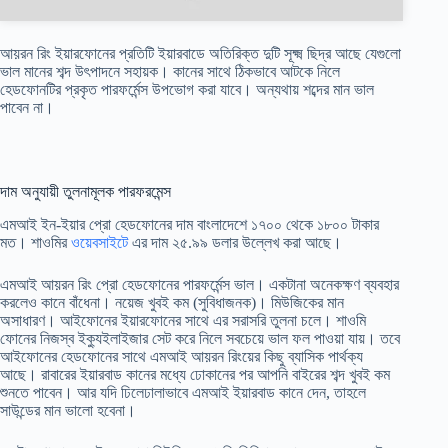
আয়রন রিং ইয়ারফোনের প্রতিটি ইয়ারবাডে অতিরিক্ত দুটি সূক্ষ্ম ছিদ্র আছে যেগুলো
ভাল মানের শব্দ উৎপাদনে সহায়ক। কানের সাথে ঠিকভাবে আটকে নিলে
হেডফোনটির প্রকৃত পারফর্মেন্স উপভোগ করা যাবে। অন্যথায় শব্দের মান ভাল
পাবেন না।
দাম অনুযায়ী তুলনামূলক পারফরমেন্স
এমআই ইন-ইয়ার প্রো হেডফোনের দাম বাংলাদেশে ১৭০০ থেকে ১৮০০ টাকার
মত। শাওমির
ওয়েবসাইটে
এর দাম ২৫.৯৯ ডলার উল্লেখ করা আছে।
এমআই আয়রন রিং প্রো হেডফোনের পারফর্মেন্স ভাল। একটানা অনেকক্ষণ ব্যবহার
করলেও কানে বাঁধেনা। নয়েজ খুবই কম (সুবিধাজনক)। মিউজিকের মান
অসাধারণ। আইফোনের ইয়ারফোনের সাথে এর সরাসরি তুলনা চলে। শাওমি
ফোনের নিজস্ব ইক্যুইলাইজার সেট করে নিলে সবচেয়ে ভাল ফল পাওয়া যায়। তবে
আইফোনের হেডফোনের সাথে এমআই আয়রন রিংয়ের কিছু ব্যাসিক পার্থক্য
আছে। রাবারের ইয়ারবাড কানের মধ্যে ঢোকানের পর আপনি বাইরের শব্দ খুবই কম
শুনতে পাবেন। আর যদি ঢিলেঢালাভাবে এমআই ইয়ারবাড কানে দেন, তাহলে
সাউন্ডের মান ভালো হবেনা।