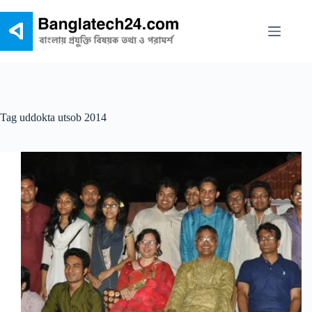
Skip
to
content
Tag
uddokta utsob 2014