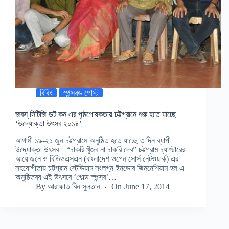
বিবিধ
স্পন্সরড পোস্ট
জবস্‌ সিটিজি ডট কম এর পৃষ্ঠপোষকতায় চট্টগ্রামে শুরু হতে যাচ্ছে
‘উদ্যোক্তা উৎসব ২০১৪’
আগামী ১৯-২১ জুন চট্টগ্রামে অনুষ্ঠিত হতে যাচ্ছে ৩ দিন ব্যাপী
উদ্যোক্তা উৎসব। “চাকরি খুঁজব না চাকরি দেব” চট্টগ্রাম চ্যাপ্টারের
আয়োজনে ও বিডিওএসএন (বাংলাদেশ ওপেন সোর্স নেটওয়ার্ক) এর
সহযোগীতায় চট্টগ্রাম স্টেডিয়াম সংলগ্ন ইনডোর জিমনেশিয়াম হল এ
অনুষ্ঠিতব্য এই উৎসবে ‘গোল্ড স্পন্সর’…
By
আরাফাত বিন সুলতান
On
June 17, 2014