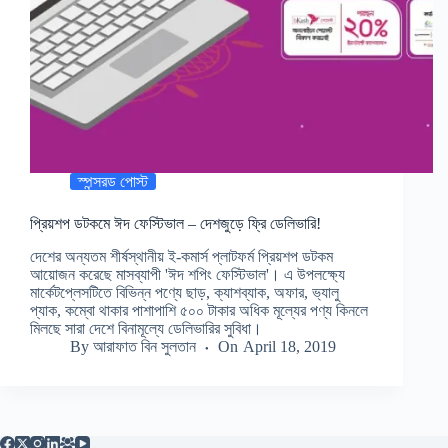
স্পন্সরড পোস্ট
প্রিয়শপ ডটকমে ঈদ ফেস্টিভাল – দেশজুড়ে ফ্রি ডেলিভারি!
দেশের অন্যতম শীর্ষস্থানীয় ই-কমার্স প্লাটফর্ম প্রিয়শপ ডটকম
আয়োজন করেছে মাসব্যাপী 'ঈদ শপিং ফেস্টিভাল'। এ উপলক্ষ্যে
মার্কেটপ্লেসটিতে বিভিন্ন পণ্যে ছাড়, ক্যাশব্যাক, অফার, ভ‍্যালু
প্যাক, কম্বো থাকার পাশাপাশি ৫০০ টাকার অধিক মূল্যের পণ্য কিনলে
মিলছে সারা দেশে বিনামূল্যে ডেলিভারির সুবিধা।
By
আরাফাত বিন সুলতান
On
April 18, 2019