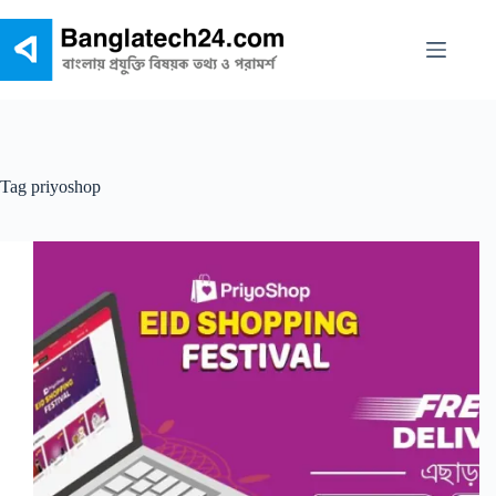
Skip
to
content
Tag
priyoshop