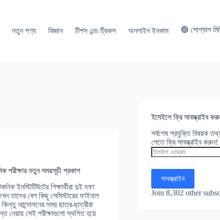
🟢 সোশ্যাল মি
নতুন পণ্য
বিজ্ঞান
টিপস এন্ড ট্রিকস
অনলাইন ইনকাম
ইমেইলে ফ্রি সাবস্ক্রাইব করু
সর্বশেষ প্রযুক্তি বিষয়ক ত
পেতে ফ্রি সাবস্ক্রাইব করুন!
ইমেইল
এড্রেস
ক পরীক্ষার নতুন সময়সূচী প্রকাশ
সাবস্ক্রাইব
নিক ইনস্টিটিউটের শিক্ষার্থীরা দুই দফা
Join 8,302 other subsc
তখন তাদের বেশ কিছু সেমিস্টারের ফাইনাল
 কিন্তু আন্দোলনের সময় ছাত্র-ছাত্রীরা
ধান্ত নেয়ায় সেই পরীক্ষাগুলো স্থগিত হয়ে