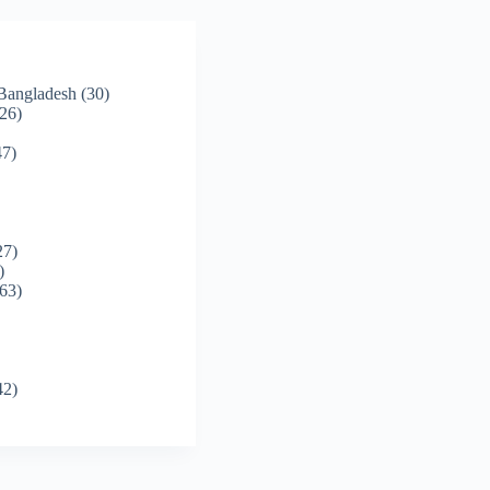
 Bangladesh
(30)
26)
7)
27)
)
63)
42)
)