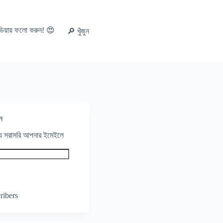
ডিয়ায় ফলো করুন! 😍
🔎 খুঁজুন
ন
থ্য সরাসরি আপনার ইমেইলে
ribers