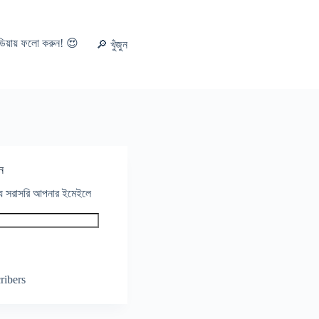
ডিয়ায় ফলো করুন! 😍
🔎 খুঁজুন
ন
থ্য সরাসরি আপনার ইমেইলে
ribers