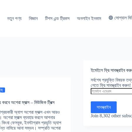
🟢 সোশ্যাল মি
নতুন পণ্য
বিজ্ঞান
টিপস এন্ড ট্রিকস
অনলাইন ইনকাম
ইমেইলে ফ্রি সাবস্ক্রাইব করু
সর্বশেষ প্রযুক্তি বিষয়ক ত
পেতে ফ্রি সাবস্ক্রাইব করুন!
্য
ইমেইল
এড্রেস
 করবে অপেরা ম্যাক্স – মিউজিক ট্রিক্স
সাবস্ক্রাইব
াশ্রয়কারী অ্যাপ অপেরা ম্যাক্স এখন আরও
Join 8,302 other subsc
বে। অপেরা ম্যাক্স ব্যবহার করলে আপনার
ং কিংবা ফেসবুক, ইনস্টাগ্রাম প্রভৃতি অ্যাপ
্যন্ত নামিয়ে আনা সম্ভব। সম্প্রতি অপেরা