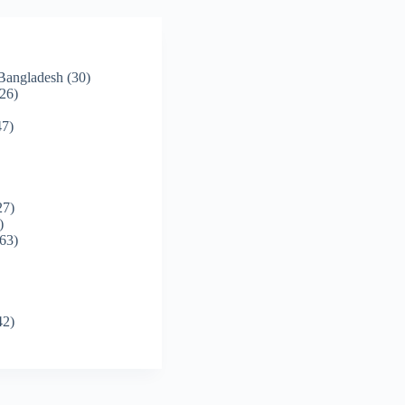
 Bangladesh
(30)
26)
7)
27)
)
63)
42)
)