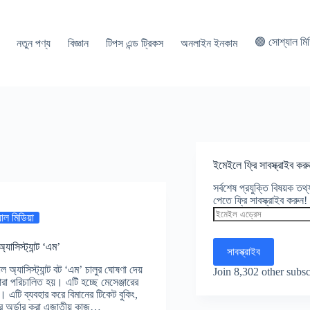
🟢 সোশ্যাল মি
নতুন পণ্য
বিজ্ঞান
টিপস এন্ড ট্রিকস
অনলাইন ইনকাম
ইমেইলে ফ্রি সাবস্ক্রাইব করু
সর্বশেষ প্রযুক্তি বিষয়ক ত
পেতে ফ্রি সাবস্ক্রাইব করুন!
ইমেইল
াল মিডিয়া
এড্রেস
যাসিস্ট্যান্ট ‘এম’
সাবস্ক্রাইব
ল অ্যাসিস্ট্যান্ট বট ‘এম’ চালুর ঘোষণা দেয়
Join 8,302 other subsc
্বারা পরিচালিত হয়। এটি হচ্ছে মেসেঞ্জারের
েবা। এটি ব্যবহার করে বিমানের টিকেট বুকিং,
খাবার অর্ডার করা এজাতীয় কাজ…