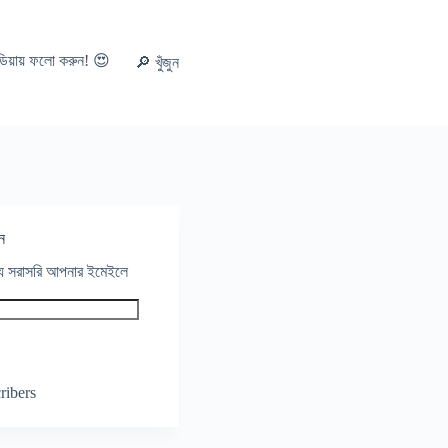
ডিয়ায় ফলো করুন! 😍
🔎 খুঁজুন
ন
থ্য সরাসরি আপনার ইমেইলে
ribers