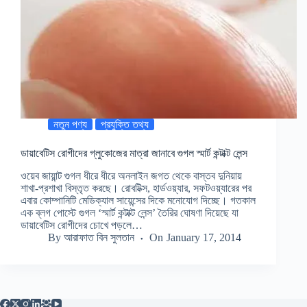
নতুন পণ্য
প্রযুক্তি তথ্য
ডায়াবেটিস রোগীদের গ্লুকোজের মাত্রা জানাবে গুগল স্মার্ট কন্টাক্ট লেন্স
ওয়েব জায়ান্ট গুগল ধীরে ধীরে অনলাইন জগত থেকে বাস্তব দুনিয়ায়
শাখা-প্রশাখা বিস্তৃত করছে। রোবটিক্স, হার্ডওয়্যার, সফটওয়্যারের পর
এবার কোম্পানিটি মেডিক্যাল সায়েন্সের দিকে মনোযোগ দিচ্ছে। গতকাল
এক ব্লগ পোস্টে গুগল ‘স্মার্ট কন্টাক্ট লেন্স’ তৈরির ঘোষণা দিয়েছে যা
ডায়াবেটিস রোগীদের চোখে পড়লে…
By
আরাফাত বিন সুলতান
On
January 17, 2014