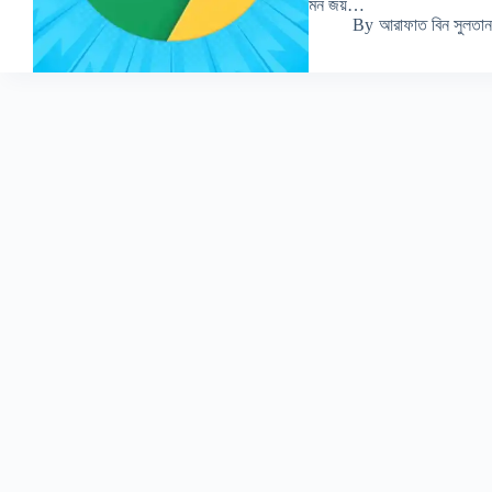
মন জয়…
By
আরাফাত বিন সুলতান