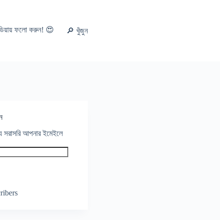
ডিয়ায় ফলো করুন! 😍
🔎 খুঁজুন
ন
থ্য সরাসরি আপনার ইমেইলে
ribers