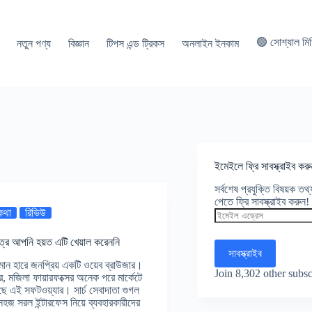
🟢 সোশ্যাল মি
নতুন পণ্য
বিজ্ঞান
টিপস এন্ড ট্রিকস
অনলাইন ইনকাম
ইমেইলে ফ্রি সাবস্ক্রাইব করু
সর্বশেষ প্রযুক্তি বিষয়ক ত
পেতে ফ্রি সাবস্ক্রাইব করুন!
 কথা
রিভিউ
ইমেইল
এড্রেস
ত্রে আপনি হয়ত এটি খেয়াল করেননি
সাবস্ক্রাইব
্ধমান হারে জনপ্রিয় একটি ওয়েব ব্রাউজার।
Join 8,302 other subsc
র, মজিলা ফায়ারফক্সের অনেক পরে মার্কেটে
ছে এই সফটওয়্যার। সার্চ সেবাদাতা গুগল
সহজ সরল ইন্টারফেস নিয়ে ব্যবহারকারীদের