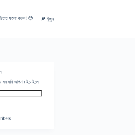
ডিয়ায় ফলো করুন! 😍
🔎 খুঁজুন
ন
থ্য সরাসরি আপনার ইমেইলে
ribers