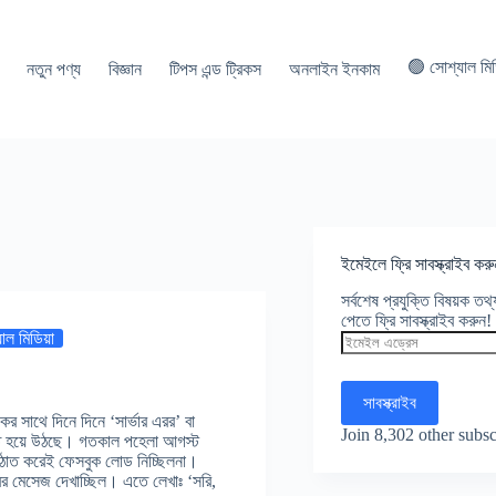
🟢 সোশ্যাল মি
নতুন পণ্য
বিজ্ঞান
টিপস এন্ড ট্রিকস
অনলাইন ইনকাম
ইমেইলে ফ্রি সাবস্ক্রাইব করু
সর্বশেষ প্রযুক্তি বিষয়ক ত
পেতে ফ্রি সাবস্ক্রাইব করুন!
াল মিডিয়া
ইমেইল
এড্রেস
সাবস্ক্রাইব
ের সাথে দিনে দিনে ‘সার্ভার এরর’ বা
Join 8,302 other subsc
চিত হয়ে উঠছে। গতকাল পহেলা আগস্ট
হঠাত করেই ফেসবুক লোড নিচ্ছিলনা।
 মেসেজ দেখাচ্ছিল। এতে লেখাঃ ‘সরি,