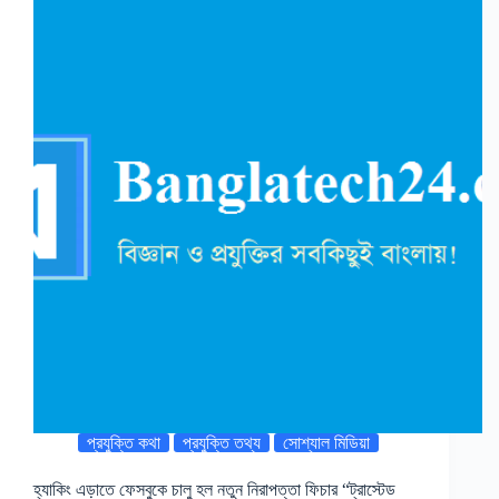
প্রযুক্তি কথা
প্রযুক্তি তথ্য
সোশ্যাল মিডিয়া
হ্যাকিং এড়াতে ফেসবুকে চালু হল নতুন নিরাপত্তা ফিচার “ট্রাস্টেড