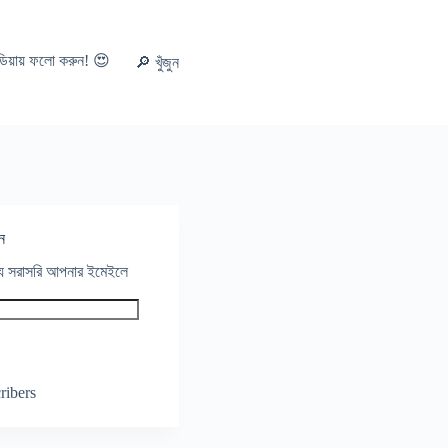
ডিয়ায় ফলো করুন! 😍
🔎 খুঁজুন
ন
থ্য সরাসরি আপনার ইমেইলে
ribers