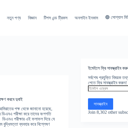
🟢 সোশ্যাল মি
নতুন পণ্য
বিজ্ঞান
টিপস এন্ড ট্রিকস
অনলাইন ইনকাম
ইমেইলে ফ্রি সাবস্ক্রাইব করু
সর্বশেষ প্রযুক্তি বিষয়ক ত
পেতে ফ্রি সাবস্ক্রাইব করুন!
ইমেইল
এড্রেস
ক্ষণ করবে দুবাই
সাবস্ক্রাইব
 আমিরাতের পক্ষ থেকে জানানো হয়েছে,
Join 8,302 other subsc
ার ডিএনএ পরীক্ষা করে তাদের বংশগতি
ে। ডিএনএ পরীক্ষার এই ফলাফল দিয়ে যে
ম বুদ্ধিমত্তা ব্যবহার করে বিশ্লেষণ