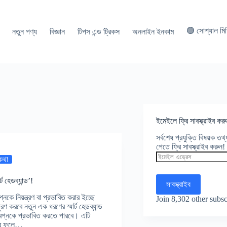
🟢 সোশ্যাল মি
নতুন পণ্য
বিজ্ঞান
টিপস এন্ড ট্রিকস
অনলাইন ইনকাম
ইমেইলে ফ্রি সাবস্ক্রাইব করু
সর্বশেষ প্রযুক্তি বিষয়ক ত
পেতে ফ্রি সাবস্ক্রাইব করুন!
ইমেইল
 কথা
এড্রেস
ট হেডব্যান্ড’!
সাবস্ক্রাইব
কে নিয়ন্ত্রণ বা প্রভাবিত করার ইচ্ছে
Join 8,302 other subsc
ণ করবে নতুন এক ধরণের স্মার্ট হেডব্যান্ড
স্বপ্নকে প্রভাবিত করতে পারবে। এটি
যার ফলে…