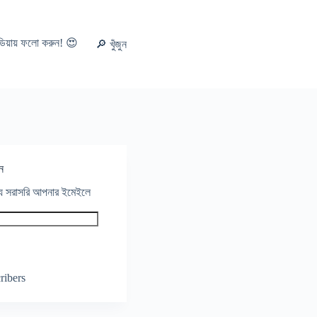
ডিয়ায় ফলো করুন! 😍
🔎 খুঁজুন
ন
থ্য সরাসরি আপনার ইমেইলে
ribers