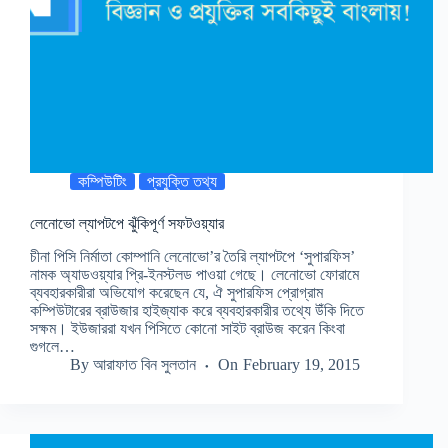
কম্পিউটিং
প্রযুক্তি তথ্য
লেনোভো ল্যাপটপে ঝুঁকিপূর্ণ সফটওয়্যার
চীনা পিসি নির্মাতা কোম্পানি লেনোভো’র তৈরি ল্যাপটপে ‘সুপারফিস’
নামক অ্যাডওয়্যার প্রি-ইনস্টলড পাওয়া গেছে। লেনোভো ফোরামে
ব্যবহারকারীরা অভিযোগ করেছেন যে, ঐ সুপারফিস প্রোগ্রাম
কম্পিউটারের ব্রাউজার হাইজ্যাক করে ব্যবহারকারীর তথ্যে উঁকি দিতে
সক্ষম। ইউজাররা যখন পিসিতে কোনো সাইট ব্রাউজ করেন কিংবা
গুগলে…
By
আরাফাত বিন সুলতান
On
February 19, 2015