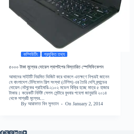
কম্পিউটিং
প্রযুক্তি তথ্য
৫০০০ টাকা মূল্যের দোয়েল ল্যাপটপের বিস্তারিত স্পেসিফিকেশন
আমাদের সাইটটি নিয়মিত ভিজিট করে থাকলে এতক্ষণে নিশ্চয়ই জানেন
যে বাংলাদেশ টেলিফোন শিল্প সংস্থা (টেশিস) এর তৈরি দেশি ব্র্যান্ডের
দোয়েল নেটবুকের প্রাইমারি-২১০২ মডেল বিক্রি হচ্ছে মাত্র ৫ হাজার
টাকায়। কয়েকটি নির্দিষ্ট সেলস সেন্টারে বুধবার পহেলা জানুয়ারি ২০১৪
থেকে সাশ্রয়ী মূল্যের…
By
আরাফাত বিন সুলতান
On
January 2, 2014