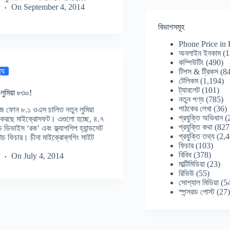
On
September 4, 2014
বিভাগসমূহ
Phone Price in
অনলাইন ইনকাম
(1
কম্পিউটিং
(490)
্য
টিপস & ট্রিকস
(84
টেলিকম
(1,194)
ট্যাবলেট
(101)
লুমিয়া ৮৩০!
নতুন পণ্য
(785)
পাঠকের লেখা
(36)
োজ ফোন ৮.১ ওএস চালিত নতুন লুমিয়া
প্রযুক্তি অভিধান
(
পনা করছে মাইক্রোসফট। এগুলো হচ্ছে, ৪.৭
প্রযুক্তি কথা
(827
ন্ড ডিভাইস ‘রক’ এবং ফ্ল্যাগশিপ হ্যান্ডসেট
প্রযুক্তি তথ্য
(2,4
টাচ ফিচার। চীনা মাইক্রোব্লগিং সাইট
ফিচার
(103)
বিবিধ
(378)
On
July 4, 2014
মাল্টিমিডিয়া
(23)
রিভিউ
(55)
সোশ্যাল মিডিয়া
(5
স্পন্সরড পোস্ট
(27