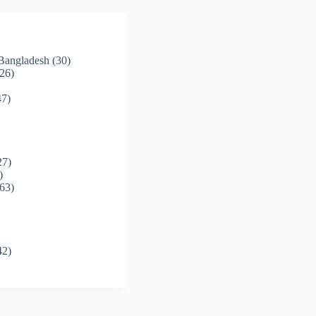
 Bangladesh
(30)
26)
7)
27)
)
63)
42)
)