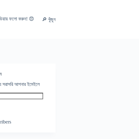
ডিয়ায় ফলো করুন! 😍
🔎 খুঁজুন
ন
থ্য সরাসরি আপনার ইমেইলে
ribers