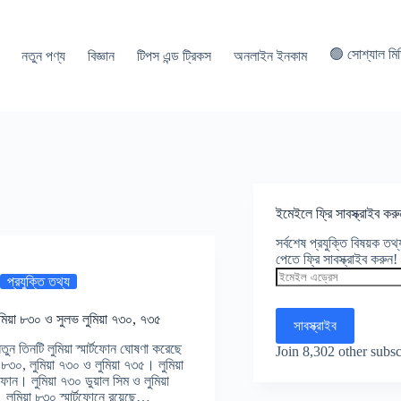
🟢 সোশ্যাল মি
নতুন পণ্য
বিজ্ঞান
টিপস এন্ড ট্রিকস
অনলাইন ইনকাম
ইমেইলে ফ্রি সাবস্ক্রাইব করু
সর্বশেষ প্রযুক্তি বিষয়ক ত
পেতে ফ্রি সাবস্ক্রাইব করুন!
ইমেইল
প্রযুক্তি তথ্য
এড্রেস
িয়া ৮৩০ ও সুলভ লুমিয়া ৭৩০, ৭৩৫
সাবস্ক্রাইব
ুন তিনটি লুমিয়া স্মার্টফোন ঘোষণা করেছে
Join 8,302 other subsc
৮৩০, লুমিয়া ৭৩০ ও লুমিয়া ৭৩৫। লুমিয়া
র্টফোন। লুমিয়া ৭৩০ ডুয়াল সিম ও লুমিয়া
। লুমিয়া ৮৩০ স্মার্টফোনে রয়েছে…