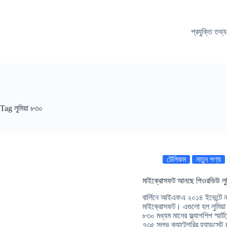
Skip
to
content
প্রযুক্তি তথ্য
Tag
লুমিয়া ৮৩০
টেলিকম
নতুন পণ্য
মাইক্রোসফট আনছে পিওরভিউ লুম
বার্লিনে আইএফএ ২০১৪ ইভেন্টে নত
মাইক্রোসফট। এগুলো হল লুমিয়া 
৮৩০ মধ্যম মানের ফ্ল্যাগশিপ স্মা
৭৩৫ সুলভ ক্যাটেগরির হ্যান্ডসেট