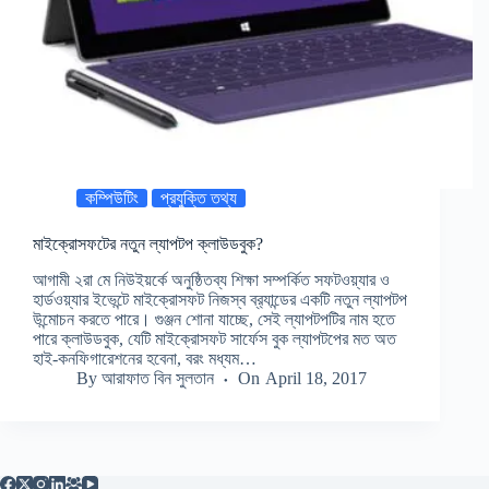
কম্পিউটিং
প্রযুক্তি তথ্য
মাইক্রোসফটের নতুন ল্যাপটপ ক্লাউডবুক?
আগামী ২রা মে নিউইয়র্কে অনুষ্ঠিতব্য শিক্ষা সম্পর্কিত সফটওয়্যার ও
হার্ডওয়্যার ইভেন্টে মাইক্রোসফট নিজস্ব ব্র‍্যান্ডের একটি নতুন ল্যাপটপ
উন্মোচন করতে পারে। গুঞ্জন শোনা যাচ্ছে, সেই ল্যাপটপটির নাম হতে
পারে ক্লাউডবুক, যেটি মাইক্রোসফট সার্ফেস বুক ল্যাপটপের মত অত
হাই-কনফিগারেশনের হবেনা, বরং মধ্যম…
By
আরাফাত বিন সুলতান
On
April 18, 2017