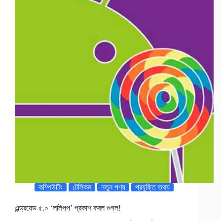
কম্পিউটিং
টেলিকম
নতুন পণ্য
প্রযুক্তি তথ্য
এন্ড্রয়েড ৫.০ ‘ললিপপ’ প্রকাশ করল গুগল!