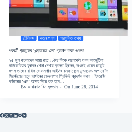
টেলিকম
নতুন পণ্য
প্রযুক্তি তথ্য
পরবর্তী প্রজন্মের ‘এন্ড্রয়েড এল’ প্রকাশ করল গুগল!
২৫ জুন বাংলাদেশ সময় রাত ১০টার দিকে অনেকেই যখন আর্জেন্টিনা-
নাইজেরিয়ার ফুটবল খেলা দেখায় ব্যস্ত ছিলেন, তখনই ওয়েব জায়ান্ট
গুগল তাদের বার্ষিক ডেভলপার আই/ও কনফারেন্সে এন্ড্রয়েড অপারেটিং
সিস্টেমের নতুন ভার্সনের ডেভলপার প্রিভিউ প্রদর্শন করল। ইংরেজি
বর্ণমালার ‘এল’ অক্ষর দিয়ে শুরু হবে…
By
আরাফাত বিন সুলতান
On
June 26, 2014