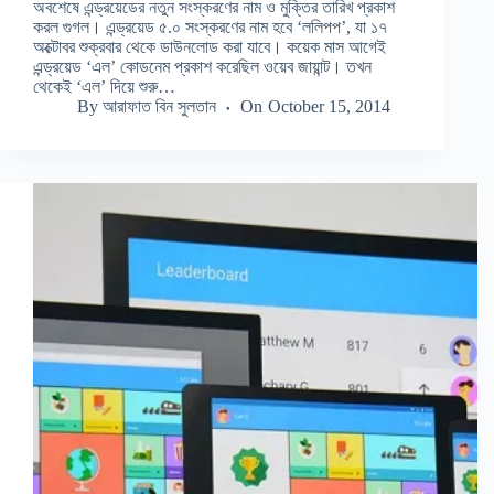
অবশেষে এন্ড্রয়েডের নতুন সংস্করণের নাম ও মুক্তির তারিখ প্রকাশ
করল গুগল। এন্ড্রয়েড ৫.০ সংস্করণের নাম হবে ‘ললিপপ’, যা ১৭
অক্টোবর শুক্রবার থেকে ডাউনলোড করা যাবে। কয়েক মাস আগেই
এন্ড্রয়েড ‘এল’ কোডনেম প্রকাশ করেছিল ওয়েব জায়ান্ট। তখন
থেকেই ‘এল’ দিয়ে শুরু…
By
আরাফাত বিন সুলতান
On
October 15, 2014