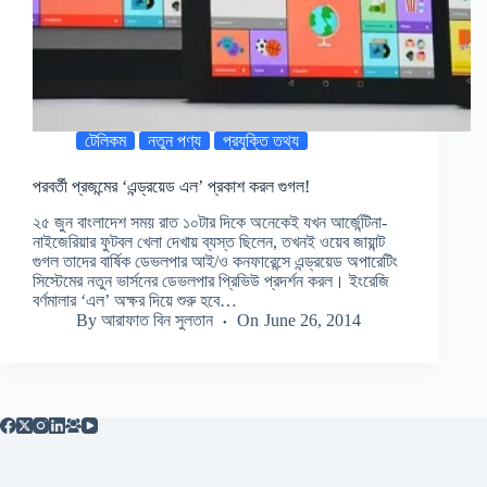
টেলিকম
নতুন পণ্য
প্রযুক্তি তথ্য
পরবর্তী প্রজন্মের ‘এন্ড্রয়েড এল’ প্রকাশ করল গুগল!
২৫ জুন বাংলাদেশ সময় রাত ১০টার দিকে অনেকেই যখন আর্জেন্টিনা-
নাইজেরিয়ার ফুটবল খেলা দেখায় ব্যস্ত ছিলেন, তখনই ওয়েব জায়ান্ট
গুগল তাদের বার্ষিক ডেভলপার আই/ও কনফারেন্সে এন্ড্রয়েড অপারেটিং
সিস্টেমের নতুন ভার্সনের ডেভলপার প্রিভিউ প্রদর্শন করল। ইংরেজি
বর্ণমালার ‘এল’ অক্ষর দিয়ে শুরু হবে…
By
আরাফাত বিন সুলতান
On
June 26, 2014