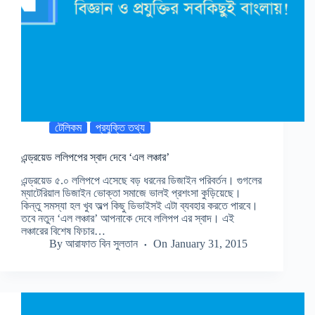
টেলিকম
প্রযুক্তি তথ্য
এন্ড্রয়েড ললিপপের স্বাদ দেবে ‘এল লঞ্চার’
এন্ড্রয়েড ৫.০ ললিপপে এসেছে বড় ধরনের ডিজাইন পরিবর্তন। গুগলের
ম্যাটেরিয়াল ডিজাইন ভোক্তা সমাজে ভালই প্রশংসা কুড়িয়েছে।
কিন্তু সমস্যা হল খুব অল্প কিছু ডিভাইসই এটা ব্যবহার করতে পারবে।
তবে নতুন ‘এল লঞ্চার’ আপনাকে দেবে ললিপপ এর স্বাদ। এই
লঞ্চারের বিশেষ ফিচার…
By
আরাফাত বিন সুলতান
On
January 31, 2015