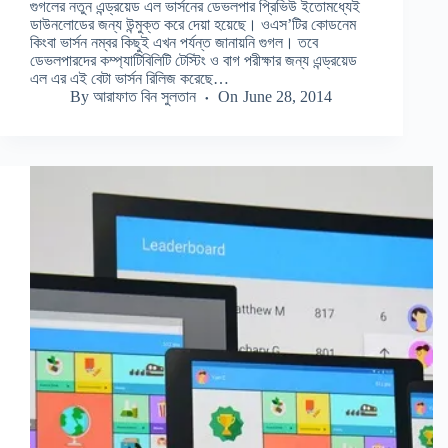
গুগলের নতুন এন্ড্রয়েড এল ভার্সনের ডেভলপার প্রিভিউ ইতোমধ্যেই
ডাউনলোডের জন্য উন্মুক্ত করে দেয়া হয়েছে। ওএস’টির কোডনেম
কিংবা ভার্সন নম্বর কিছুই এখন পর্যন্ত জানায়নি গুগল। তবে
ডেভলপারদের কম্প্যাটিবিলিটি টেস্টিং ও বাগ পরীক্ষার জন্য এন্ড্রয়েড
এল এর এই বেটা ভার্সন রিলিজ করেছে…
By
আরাফাত বিন সুলতান
On
June 28, 2014