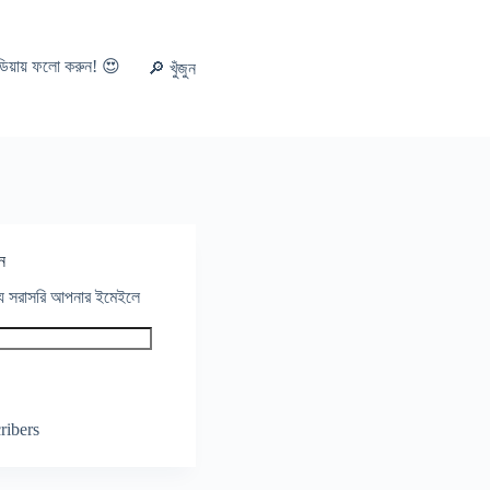
ডিয়ায় ফলো করুন! 😍
🔎 খুঁজুন
ন
থ্য সরাসরি আপনার ইমেইলে
ribers