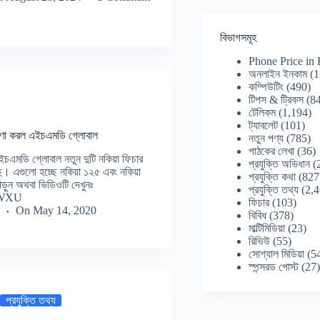
বিভাগসমূহ
Phone Price in
অনলাইন ইনকাম
(1
কম্পিউটিং
(490)
টিপস & ট্রিকস
(84
টেলিকম
(1,194)
ট্যাবলেট
(101)
ষণা করল এইচএমডি গ্লোবাল
নতুন পণ্য
(785)
পাঠকের লেখা
(36)
 এইচএমডি গ্লোবাল নতুন দুটি নকিয়া ফিচার
প্রযুক্তি অভিধান
(
ে। এগুলো হচ্ছে নকিয়া ১২৫ এবং নকিয়া
প্রযুক্তি কথা
(827
পড়ুন অথবা ভিডিওটি দেখুনঃ
প্রযুক্তি তথ্য
(2,4
q4WXU
ফিচার
(103)
On
May 14, 2020
বিবিধ
(378)
মাল্টিমিডিয়া
(23)
রিভিউ
(55)
সোশ্যাল মিডিয়া
(5
স্পন্সরড পোস্ট
(27
প্রযুক্তি তথ্য