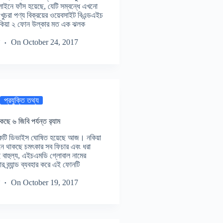
লাইনে ফাঁস হয়েছে, যেটি সম্বন্ধে এখনো
চরা পণ্য বিক্রয়ের ওয়েবসাইট বিএন্ডএইচ
ন নকিয়া ২ ফোন উল্কার মত এক ঝলক
On
October 24, 2017
প্রযুক্তি তথ্য
ে ৬ জিবি পর্যন্ত র‍্যাম
ন একটি ডিভাইস ঘোষিত হয়েছে আজ। নকিয়া
োনে থাকছে চমৎকার সব ফিচার এবং ধরা
 বাহুল্য, এইচএমডি গ্লোবাল নামের
র ব্র্যান্ড ব্যবহার করে এই ফোনটি
On
October 19, 2017