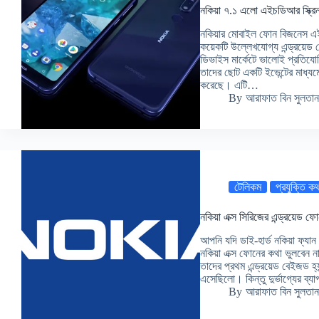
নকিয়া ৭.১ এলো এইচডিআর স্ক্রিন
নকিয়ার মোবাইল ফোন বিজনেস এই
কয়েকটি উল্লেখযোগ্য এন্ড্রয়েড
ডিভাইস মার্কেটে ভালোই প্রতিযো
তাদের ছোট একটি ইভেন্টের মাধ্যমে
করেছে। এটি…
By
আরাফাত বিন সুলতান
টেলিকম
প্রযুক্তি ক
নকিয়া এক্স সিরিজের এন্ড্রয়েড
আপনি যদি ডাই-হার্ড নকিয়া ফ্যা
নকিয়া এক্স ফোনের কথা ভুলবেন 
তাদের প্রথম এন্ড্রয়েড বেইজড হ্য
এসেছিলো। কিন্তু দুর্ভাগ্যের ব
By
আরাফাত বিন সুলতান