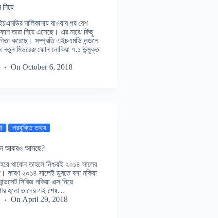
 নিয়ে
চএমডির মালিকানায় যাওয়ার পর বেশ
 ফোন তারা নিয়ে এসেছে। এর মাঝে কিছু
গিতা করেছে। সম্প্রতি এইচএমডি লন্ডনে
 নতুন মিডরেঞ্জ ফোন নোকিয়া ৭.১ উন্মুক্ত
On
October 6, 2018
থা
প্রযুক্তি তথ্য
 ফোন আবারও আসছে?
ন হয়ে থাকেন তাহলে নিশ্চয়ই ২০১৪ সালের
না। কারণ ২০১৪ সালেই ডুবতে বসা নকিয়া
ান্ডসেট সিরিজ নকিয়া এক্স নিয়ে
্যাপার হলো তাদের এই শেষ…
On
April 29, 2018