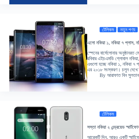
টেলিকম
নতুন পণ্য
এলো নকিয়া ১, নকিয়া ৭ প্লাস, 
স্পেনের বার্সেলোনায় অনুষ্ঠানরত ম
রবিবার এইচএমডি গ্লোবাল নকিয়া ব্র
এগুলো হচ্ছে নকিয়া ১, নকিয়া ৭ 
এর ২০১৮ সংস্করণ। চলুন দেখ
By
আরাফাত বিন সুলতান
টেলিকম
সস্তা নকিয়া ২ এন্ড্রয়েড স্মার্টফো
আরেকটি দিন, আরও একটি স্মার্