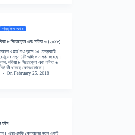
প্রযুক্তি তথ্য
নকিয়া ৮ সিরোক্কো এবং নকিয়া ৬ (২০১৮)
োবাইল ওয়ার্ল্ড কংগ্রেসে ২৫ ফেব্রুয়ারি
্যান্ডের নতুন ৪টি স্মার্টফোন লঞ্চ করেছে।
প্লাস, নকিয়া ৮ সিরোক্কো এবং নকিয়া ৬
ে নিই কী থাকছে ফোনগুলোতে।…
On
February 25, 2018
ন ফাঁস
টফোন। এইচএমডি গ্লোবালের নতুন একটি