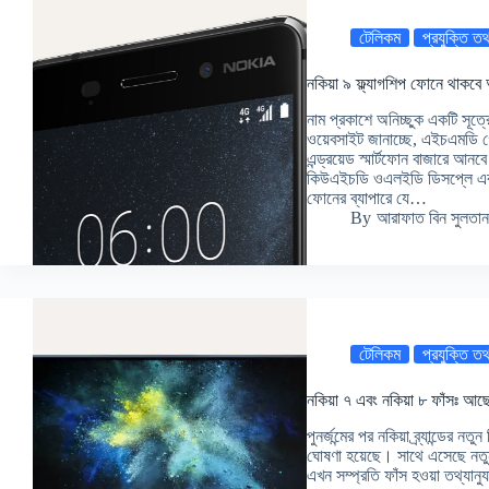
টেলিকম
প্রযুক্তি তথ
নকিয়া ৯ ফ্ল্যাগশিপ ফোনে থাকবে
নাম প্রকাশে অনিচ্ছুক একটি সূত্
ওয়েবসাইট জানাচ্ছে, এইচএমডি গ্
এন্ড্রয়েড স্মার্টফোন বাজারে আন
কিউএইচডি ওএলইডি ডিসপ্লে এব
ফোনের ব্যাপারে যে…
By
আরাফাত বিন সুলতান
টেলিকম
প্রযুক্তি তথ
নকিয়া ৭ এবং নকিয়া ৮ ফাঁসঃ আছে শ
পুনর্জন্মের পর নকিয়া ব্র্যান্ডের ন
ঘোষণা হয়েছে। সাথে এসেছে নতু
এখন সম্প্রতি ফাঁস হওয়া তথ্যা