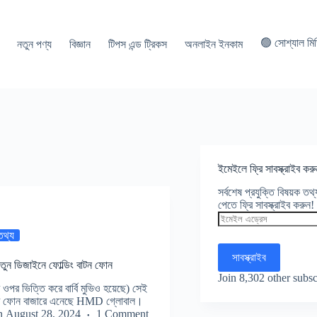
🟢 সোশ্যাল মি
নতুন পণ্য
বিজ্ঞান
টিপস এন্ড ট্রিকস
অনলাইন ইনকাম
ইমেইলে ফ্রি সাবস্ক্রাইব করু
সর্বশেষ প্রযুক্তি বিষয়ক ত
পেতে ফ্রি সাবস্ক্রাইব করুন!
ইমেইল
এড্রেস
 তথ্য
সাবস্ক্রাইব
তুন ডিজাইনে ফোল্ডিং বাটন ফোন
Join 8,302 other subsc
ার ওপর ভিত্তি করে বার্বি মুভিও হয়েছে) সেই
ুন একটি ফোন বাজারে এনেছে HMD গ্লোবাল।
n
August 28, 2024
1 Comment