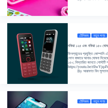
টেলিকম
নতুন পণ্য
নকিয়া ১২৫ এবং নকিয়া ১৫০ ঘো
ফিনল্যান্ডের প্রযুক্তি কোম্পানি
ফোন বাজারে আনার ঘোষনা দিয়েছ
১৫০; বিস্তারিত জানতে পোস্টটি 
https://youtu.be/rIlwYj
By
আরাফাত বিন সুলতান
টেলিকম
নতুন পণ্য