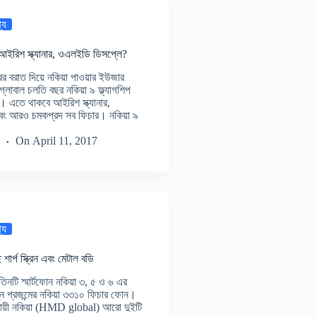
্য
 আইরিশ স্ক্যানার, ওএলইডি ডিসপ্লে?
রের বরাত দিয়ে নকিয়া পাওয়ার ইউজার
লোবাল চলতি বছর নকিয়া ৯ ফ্ল্যাগশিপ
বে। এতে থাকবে আইরিশ স্ক্যানার,
ং আরও চমকপ্রদ সব ফিচার। নকিয়া ৯
On
April 11, 2017
্য
ার্প স্ক্রিন এবং মেটাল বডি
তুন তিনটি স্মার্টফোন নকিয়া ৩, ৫ ও ৬ এর
ন প্রজন্মের নকিয়া ৩৩১০ ফিচার ফোন।
নুযায়ী নকিয়া (HMD global) আরো দুইটি