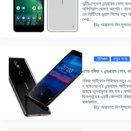
এন্ট্রি-লেভেল এন্ড্রয়েড ফোন অন
অফিসিয়াল ঘোষণা আসেনি। তবে খু
এর লিস্টিংয়ে ডুয়াল সিমের নতু
দেখা…
By
আরাফাত বিন সুলতান
টেলিকম
নতুন পণ্য
এলো নকিয়া ৭ এন্ড্রয়েড ফোন, থাকছ
নকিয়া স্মার্টফোন সিরিজের নতু
৭ মডেলের এই এন্ড্রয়েড স্মার্টফ
হয়েছে তুলনামূলক কম দাম। বলাই
ফিনল্যান্ডের একটি কোম্পানি নকিয়া
বাজারজাত…
By
আরাফাত বিন সুলতান