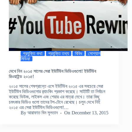
প্রযুক্তি কথা
প্রযুক্তি তথ্য
বিবিধ
সোশ্যাল
মিডিয়া
দেখে নিন ২০১৫ সালের সেরা ইউটিউব ভিডিওগুলো! ইউটিউব
রিওয়াইন্ড ২০১৫!
২০১৫ সালের শেষপ্রান্তে এসে ইউটিউব ২০১৫ এর সবচেয়ে সেরা
ইউটিউব ভিডিওগুলোর র‍্যাংকিং প্রকাশ করেছে। সাইটটি তা নির্বাচন
করেছে ভিউজ, লাইকস এবং শেয়ার এর মাত্রা দেখে। তারা কিছু
চমৎকার ভিডিও গুলো তাদের টপ-টেনে রেখেছে। চলুন দেখে নিই
২০১৫ এর সেরা ইউটিউব ভিডিওগুলো!…
By
আরাফাত বিন সুলতান
On
December 13, 2015