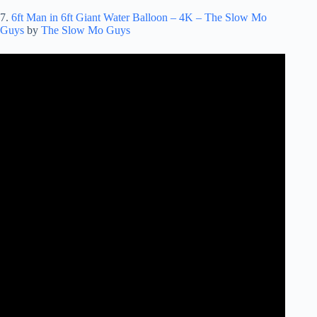
7.
6ft Man in 6ft Giant Water Balloon – 4K – The Slow Mo
Guys
by
The Slow Mo Guys