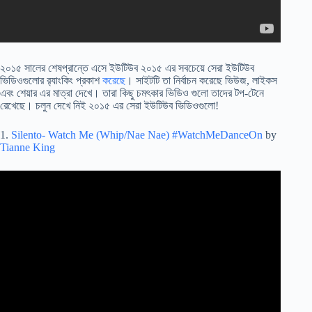
২০১৫ সালের শেষপ্রান্তে এসে ইউটিউব ২০১৫ এর সবচেয়ে সেরা ইউটিউব
ভিডিওগুলোর র‍্যাংকিং প্রকাশ
করেছে
। সাইটটি তা নির্বাচন করেছে ভিউজ, লাইকস
এবং শেয়ার এর মাত্রা দেখে। তারা কিছু চমৎকার ভিডিও গুলো তাদের টপ-টেনে
রেখেছে। চলুন দেখে নিই ২০১৫ এর সেরা ইউটিউব ভিডিওগুলো!
1.
Silento- Watch Me (Whip/Nae Nae) #WatchMeDanceOn
by
Tianne King