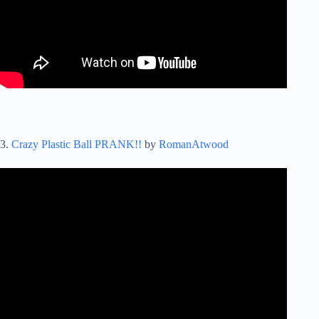
3.
Crazy Plastic Ball PRANK!!
by
RomanAtwood