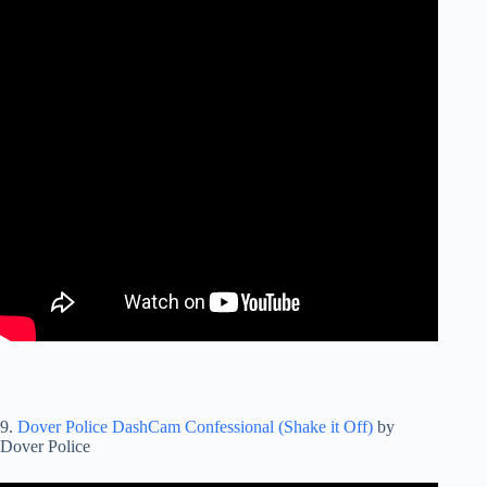
9.
Dover Police DashCam Confessional (Shake it Off)
by
Dover Police