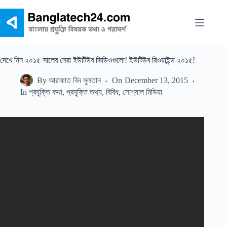
Skip
to
content
দেখে নিন ২০১৫ সালের সেরা ইউটিউব ভিডিওগুলো! ইউটিউব রিওয়াইন্ড ২০১৫!
By
আরাফাত বিন সুলতান
On
December 13, 2015
In
প্রযুক্তি কথা
,
প্রযুক্তি তথ্য
,
বিবিধ
,
সোশ্যাল মিডিয়া