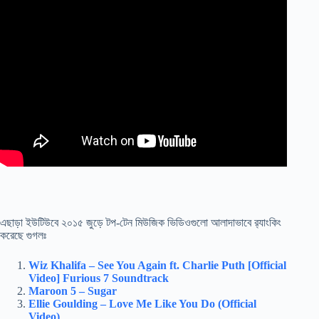
এছাড়া ইউটিউবে ২০১৫ জুড়ে টপ-টেন মিউজিক ভিডিওগুলো আলাদাভাবে র‍্যাংকিং
করেছে গুগলঃ
Wiz Khalifa – See You Again ft. Charlie Puth [Official
Video] Furious 7 Soundtrack
Maroon 5 – Sugar
Ellie Goulding – Love Me Like You Do (Official
Video)