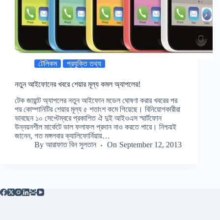
টেলিকম
প্রযুক্তি তথ্য
নতুন আইফোনের খবরে শেয়ার মূল্য কমল অ্যাপলের!
টেক জায়ান্ট অ্যাপলের নতুন আইফোন মডেল ঘোষণা করার খবরের পর
পর কোম্পানিটির শেয়ার মূল্য ৫ শতাংশ কমে গিয়েছে। বিনিয়োগকারীরা
ভাবছেন ১০ সেপ্টেম্বরে প্রকাশিত ঐ দুই আইওএস স্মার্টফোন
উন্নয়নশীল মার্কেটে ভাল ফলাফল প্রদান নাও করতে পারে। নিশ্চয়ই
জানেন, গত মঙ্গলবার ক্যালিফোর্নিয়ায়…
By
আরাফাত বিন সুলতান
On
September 12, 2013