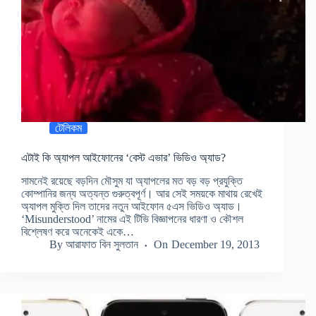
টেলিকম
এটাই কি অ্যাপল আইফোনের ‘বেস্ট এভার’ ভিডিও অ্যাড?
সামনেই রয়েছে বড়দিন মৌসুম যা অ্যাপলের মত বড় বড় প্রযুক্তি
কোম্পানির জন্য অত্যন্ত গুরুত্বপূর্ণ। আর সেই সময়কে মাথায় রেখেই
অ্যাপল মুক্তি দিল তাদের নতুন আইফোন ৫এস ভিডিও অ্যাড।
‘Misunderstood’ নামের এই টিভি বিজ্ঞাপনের ধারণা ও কৌশল
বিশ্লেষণ করে অনেকেই একে…
By
আরাফাত বিন সুলতান
On
December 19, 2013