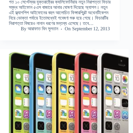
গত ১০ সেপ্টেম্বর যুক্তরাষ্ট্রের ক্যালিফোর্নিয়ায় নতুন নিরাপত্তা ফিচার
সমৃদ্ধ আইফোন ৫এস বাজারে আনার ঘোষণা দিয়েছে অ্যাপল। নতুন
এই ফ্ল্যাগশিপ আইফোনের বহুল আলোচিত ফিঙ্গারপ্রিন্ট অথেনটিকেশন
নিয়ে ভোক্তা পর্যায়ে ইতোমধ্যেই গবেষণা শুরু হয়ে গেছে। ফিচারটির
নিরাপত্তা বিষয়েও নানান ধরণের মন্তব্য এসেছে। তবে…
By
আরাফাত বিন সুলতান
On
September 12, 2013