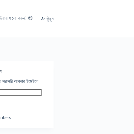
ডিয়ায় ফলো করুন! 😍
🔎 খুঁজুন
ন
থ্য সরাসরি আপনার ইমেইলে
ribers