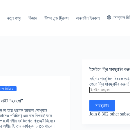
🟢 সোশ্যাল মি
নতুন পণ্য
বিজ্ঞান
টিপস এন্ড ট্রিকস
অনলাইন ইনকাম
ইমেইলে ফ্রি সাবস্ক্রাইব করু
সর্বশেষ প্রযুক্তি বিষয়ক ত
পেতে ফ্রি সাবস্ক্রাইব করুন!
াল মিডিয়া
ইমেইল
এড্রেস
ং সাইট “হ্যালো”
সাবস্ক্রাইব
তুন না হয়ে থাকেন তাহলে সোশ্যাল
Join 8,302 other subsc
নামেও পরিচিত) এর নাম নিশ্চয়ই শুনে
রকৌশলীর ব্যক্তিগত প্রজেক্ট হিসেবে
ের অধীনেই তার কার্যক্রম চলতে থাকে।