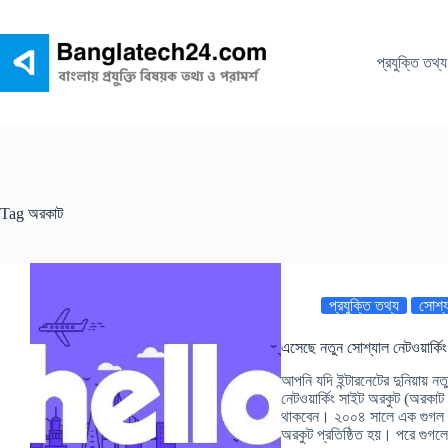
Skip
to
content
প্রযুক্তি তথ্য
Tag
অরকাট
প্রযুক্তি তথ্য
সোশ্য
এসেছে নতুন সোশ্যাল নেটওয়ার্কি
আপনি যদি ইন্টারনেটের দুনিয়ায় ন
নেটওয়ার্কিং সাইট অরকুট (অরকাট 
থাকবেন। ২০০৪ সালে এক গুগল প্
অরকুট প্রতিষ্ঠিত হয়। পরে গুগল