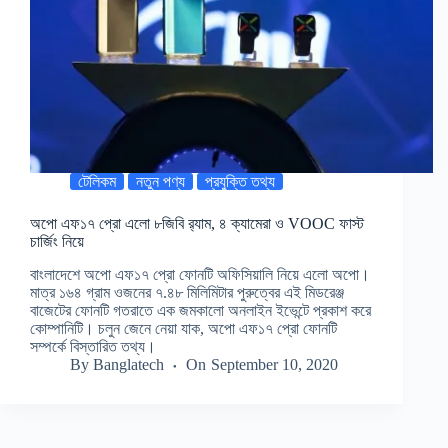
টেলিকম
নতুন পণ্য
প্রযুক্তি তথ্য
অপো এফ১৭ প্রো এলো ৮জিবি র‍্যাম, ৪ ক্যামেরা ও VOOC ফাস্ট
চার্জিং নিয়ে
বাংলাদেশে অপো এফ১৭ প্রো ফোনটি অফিসিয়ালি নিয়ে এলো অপো।
মাত্র ১৬৪ গ্রাম ওজনের ৭.৪৮ মিলিমিটার পুরুত্বের এই মিডরেঞ্জ
বাজেটের ফোনটি গতরাতে এক জমকালো অনলাইন ইভেন্টে প্রকাশ করে
কোম্পানিটি। চলুন জেনে নেয়া যাক, অপো এফ১৭ প্রো ফোনটি
সম্পর্কে বিস্তারিত তথ্য।
By
Banglatech
On
September 10, 2020