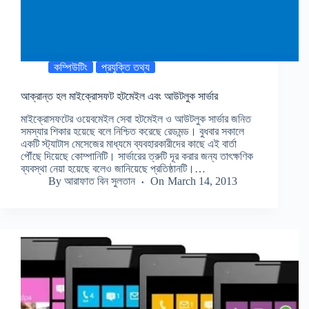
কম্পিউটিং
প্রযুক্তি তথ্য
আক্রান্ত হল মাইক্রোসফট হটমেইল এবং আউটলুক সার্ভার
মাইক্রোসফটের ওয়েবমেইল সেবা হটমেইল ও আউটলুক সার্ভার জনিত
সমস্যার শিকার হয়েছে বলে নিশ্চিত করেছে রেডমন্ড। বুধবার সকালে
একটি স্ট্যাটাস মেসেজের মাধ্যমে ব্যবহারকারীদের কাছে এই বার্তা
পৌঁছে দিয়েছে কোম্পানিটি। সার্ভারের ত্রুটি দূর করার জন্য তাৎক্ষণিক
ব্যবস্থা নেয়া হয়েছে বলেও জানিয়েছে প্রতিষ্ঠানটি।…
By
আরাফাত বিন সুলতান
On
March 14, 2013