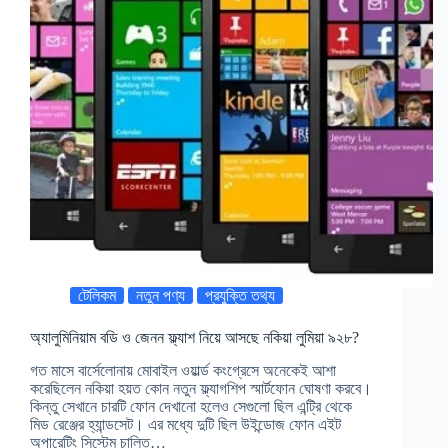
টেলিকম
নতুন পণ্য
প্রযুক্তি তথ্য
অ্যালুমিনিয়াম বডি ও জেনন ফ্ল্যাশ নিয়ে আসছে নকিয়া লুমিয়া ৯২৮?
গত মাসে বার্সেলোনায় মোবাইল ওয়ার্ল্ড কংগ্রেসে অনেকেই আশা
করেছিলেন নকিয়া হয়ত কোন নতুন ফ্ল্যাগশিপ স্মার্টফোন ঘোষণা করবে।
কিন্তু সেখানে চারটি ফোন দেখানো হলেও সেগুলো ছিল এন্ট্রি থেকে
মিড রেঞ্জের হ্যান্ডসেট। এর মধ্যে দুটি ছিল উইন্ডোজ ফোন এইট
অপারেটিং সিস্টেম চালিত…