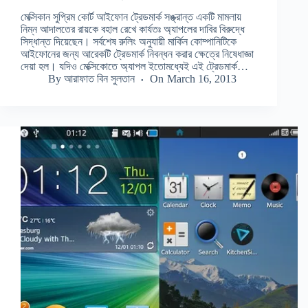
মেক্সিকান সুপ্রিম কোর্ট আইফোন ট্রেডমার্ক সঙ্ক্রান্ত একটি মামলায়
নিম্ন আদালতের রায়কে বহাল রেখে কার্যতঃ অ্যাপলের দাবির বিরুদ্ধে
সিদ্ধান্ত দিয়েছেন। সর্বশেষ রুলিং অনুযায়ী মার্কিন কোম্পানিটিকে
আইফোনের জন্য আরেকটি ট্রেডমার্ক নিবন্ধন করার ক্ষেত্রে নিষেধাজ্ঞা
দেয়া হল। যদিও মেক্সিকোতে অ্যাপল ইতোমধ্যেই এই ট্রেডমার্ক…
By
আরাফাত বিন সুলতান
On
March 16, 2013