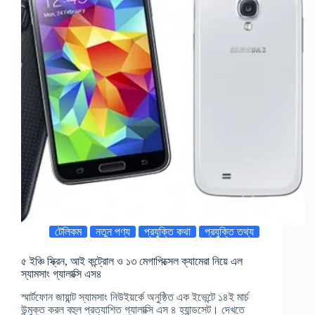
টেলিকম
নতুন পণ্য
প্রযুক্তি কথা
প্রযুক্তি তথ্য
৫ ইঞ্চি স্ক্রিন, আই কন্ট্রোল ও ১৩ মেগাপিক্সেল ক্যামেরা নিয়ে এল
স্যামসাং গ্যালাক্সি এস৪
স্মার্টফোন জায়ান্ট স্যামসাং নিউইয়র্কে অনুষ্ঠিত এক ইভেন্টে ১৪ই মার্চ
উন্মুক্ত করল বহুল প্রত্যাশিত গ্যালাক্সি এস ৪ হ্যান্ডসেট। দেখতে