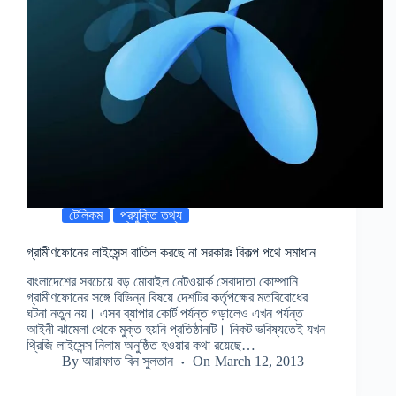
টেলিকম
প্রযুক্তি তথ্য
গ্রামীণফোনের লাইসেন্স বাতিল করছে না সরকারঃ বিকল্প পথে সমাধান
বাংলাদেশের সবচেয়ে বড় মোবাইল নেটওয়ার্ক সেবাদাতা কোম্পানি
গ্রামীণফোনের সঙ্গে বিভিন্ন বিষয়ে দেশটির কর্তৃপক্ষের মতবিরোধের
ঘটনা নতুন নয়। এসব ব্যাপার কোর্ট পর্যন্ত গড়ালেও এখন পর্যন্ত
আইনী ঝামেলা থেকে মুক্ত হয়নি প্রতিষ্ঠানটি। নিকট ভবিষ্যতেই যখন
থ্রিজি লাইসেন্স নিলাম অনুষ্ঠিত হওয়ার কথা রয়েছে…
By
আরাফাত বিন সুলতান
On
March 12, 2013