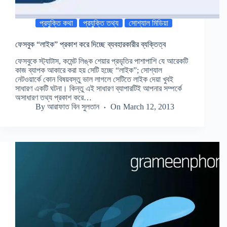
প্রযুক্তি কথা
প্রযুক্তি তথ্য
সোশ্যাল মিডিয়া
ফেসবুক “লাইক” প্রকাশ করে দিচ্ছে ব্যবহারকারীর ব্যক্তিত্ব
ফেসবুকে স্ট্যাটাস, কমেন্ট লিঙ্ক শেয়ার প্রভৃতির পাশাপাশি যে আরেকটি
কাজ ব্যাপক আকারে করা হয় সেটি হচ্ছে “লাইক”; সোশ্যাল
নেটওয়ার্কে কোন বিষয়বস্তু ভাল লাগলে সেটিতে লাইক দেয়া খুবই
সাধারণ একটি ঘটনা। কিন্তু এই সাধারণ ব্যাপারটিই আপনার সম্পর্কে
অসাধারণ তথ্য প্রকাশ করে…
By
আরাফাত বিন সুলতান
On
March 12, 2013