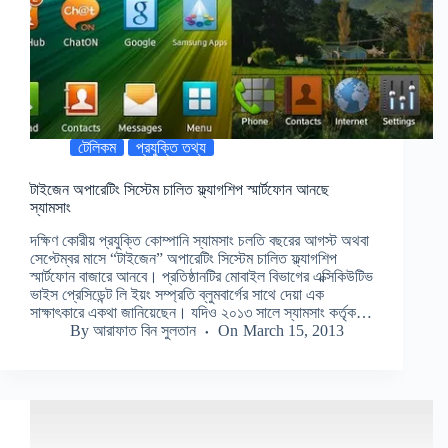
টেলিকম
প্রযুক্তি তথ্য
টাইজেন অপারেটিং সিস্টেম চালিত ফ্ল্যাগশিপ স্মার্টফোন আনছে
স্যামসাং
দক্ষিণ কোরীয় প্রযুক্তি কোম্পানি স্যামসাং চলতি বছরের আগস্ট অথবা
সেপ্টেম্বর মাসে “টাইজেন” অপারেটিং সিস্টেম চালিত ফ্ল্যাগশিপ
স্মার্টফোন বাজারে আনবে। প্রতিষ্ঠানটির মোবাইল বিভাগের এক্সিকিউটিভ
ভাইস প্রেসিডেন্ট লি ইয়ং সম্প্রতি ব্লুমবার্গের সাথে দেয়া এক
সাক্ষাৎকারে একথা জানিয়েছেন। যদিও ২০১৩ সালে স্যামসাং কর্তৃক…
By
আরাফাত বিন সুলতান
On
March 15, 2013