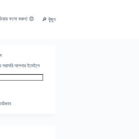
ডিয়ায় ফলো করুন! 😍
🔎 খুঁজুন
ন
থ্য সরাসরি আপনার ইমেইলে
ribers