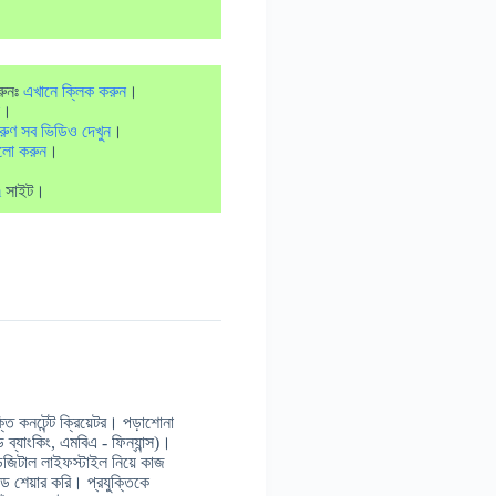
রুনঃ
এখানে ক্লিক করুন
।
।
রুণ সব ভিডিও দেখুন
।
লো করুন
।
m
সাইট।
 কনটেন্ট ক্রিয়েটর। পড়াশোনা
ন্ড ব্যাংকিং, এমবিএ - ফিন্যান্স)।
ডিজিটাল লাইফস্টাইল নিয়ে কাজ
 শেয়ার করি। প্রযুক্তিকে