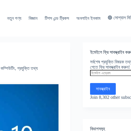
🟢 সোশ্যাল মি
নতুন পণ্য
বিজ্ঞান
টিপস এন্ড ট্রিকস
অনলাইন ইনকাম
ইমেইলে ফ্রি সাবস্ক্রাইব করু
সর্বশেষ প্রযুক্তি বিষয়ক ত
পেতে ফ্রি সাবস্ক্রাইব করুন!
কম্পিউটিং
,
প্রযুক্তি তথ্য
ইমেইল
এড্রেস
সাবস্ক্রাইব
Join 8,302 other subsc
বিভাগসমূহ