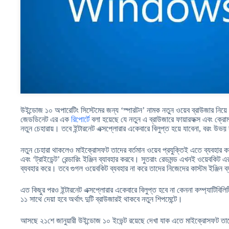
উইন্ডোজ ১০ অপারেটিং সিস্টেমের জন্য ‘স্পারটন’ নামক নতুন ওয়েব ব্রাউজার নি
জেডডিনেট এর এক
রিপোর্টে
বলা হয়েছে যে নতুন এ ব্রাউজারে ফায়ারফক্স এবং ক্রো
নতুন চেহারায়। তবে ইন্টারনেট এক্সপ্লোরার একেবারে বিলুপ্ত হয়ে যাবেনা, বরং উ
নতুন চেহারা থাকলেও মাইক্রোসফট তাদের বর্তমান ওয়েব প্রযুক্তিই এতে ব্যবহার করবে
এবং ‘ট্রাইডেন্ট’ রেন্ডারিং ইঞ্জিন ব্যাবহার করবে। সুতরাং রেডমন্ড এখনই ওয়েবকিট এ
ব্যবহার করে। তবে গুগল ওয়েবকিট ব্যবহার না করে তাদের নিজেদের কাস্টম ইঞ্জিন 
এত কিছুর পরও ইন্টারনেট এক্সপ্লোরার একেবারে বিলুপ্ত হবে না কেননা কম্প্যাটিবিলিট
১১ সাথে দেয়া হবে অর্থাৎ দুটি ব্রাউজারই থাকবে নতুন শিপমেন্টে।
আসছে ২১শে জানুয়ারী উইন্ডোজ ১০ ইভেন্ট রয়েছে দেখা যাক এতে মাইক্রোসফট তাদে