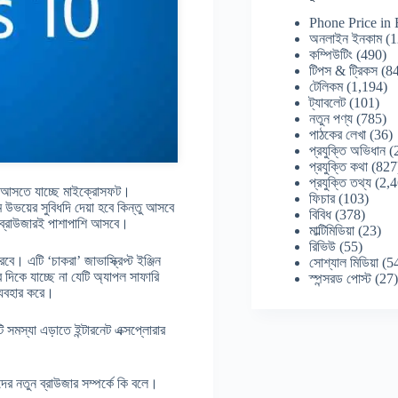
Phone Price in
অনলাইন ইনকাম
(1
কম্পিউটিং
(490)
টিপস & ট্রিকস
(84
টেলিকম
(1,194)
ট্যাবলেট
(101)
নতুন পণ্য
(785)
পাঠকের লেখা
(36)
প্রযুক্তি অভিধান
(
প্রযুক্তি কথা
(827
প্রযুক্তি তথ্য
(2,4
য়ে আসতে যাচ্ছে মাইক্রোসফট।
ফিচার
(103)
ম উভয়ের সুবিধদি দেয়া হবে কিন্তু আসবে
বিবিধ
(378)
ভয় ব্রাউজারই পাশাপাশি আসবে।
মাল্টিমিডিয়া
(23)
রিভিউ
(55)
। এটি ‘চাকরা’ জাভাস্ক্রিপ্ট ইঞ্জিন
সোশ্যাল মিডিয়া
(5
র দিকে যাচ্ছে না যেটি অ্যাপল সাফারি
স্পন্সরড পোস্ট
(27
ব্যবহার করে।
ি সমস্যা এড়াতে ইন্টারনেট এক্সপ্লোরার
র নতুন ব্রাউজার সম্পর্কে কি বলে।