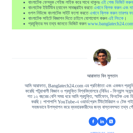
বাংলাটেক ফেসবুক পেইজ লাইক করে সাথে থাকুনঃ
এই পেজ ভিজিট করুন
বাংলাটেক ইউটিউব চ্যানেল সাবস্ক্রাইব করতে
এখানে ক্লিক করুন এবং দা
গুগল নিউজে বাংলাটেক সাইট ফলো করতে
এখানে ক্লিক করুন তারপর ফ
বাংলাটেক সাইটে বিজ্ঞাপন দিতে চাইলে যোগাযোগ করুন
এই লিংকে
।
প্রযুক্তির সব তথ্য জানতে ভিজিট করুন
www.banglatech24.co
আরাফাত বিন সুলতান
আমি আরাফাত, Banglatech24.com এর প্রতিষ্ঠাতা এবং একজন প্রযুক্তি
করেছি পটুয়াখালী বিজ্ঞান ও প্রযুক্তি বিশ্ববিদ্যালয়ে (বিবিএ - ফিন্যান্স অ্যা
গত ১২ বছরের বেশি সময় ধরে আমি প্রযুক্তি, স্মার্টফোন, ফিনটেক এবং 
করছি। পাশাপাশি YouTube-এ ওয়ার্ডপ্রেস টিউটোরিয়াল ও টেক গাইড
সহজভাবে উপস্থাপন করে ব্যবহারকারীদের জন্য বাস্তবসম্মত তথ্য পৌ