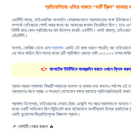
প্রতিযোগিতায় এগিয়ে থাকতে “ডার্টি ট্রিক্স” ব্যবহার 
এফটিসি বলছে, তাইওয়ানিজ অনলাইন ফোরামগুলোতে স্যামসাংয়ের পক্ষে ইতিবাচক রিভি
সম্পর্কে নেতিবাচক পোস্ট করার জন্য বড় আকারের জনবল নিয়োজিত ছিল। তবে এক্ষে
নির্দিষ্ট করে কোন প্রতিষ্ঠানের নাম উল্লেখ করেনি এফটিসি। বলাই বাহুল্য, তাইওয়ান
এইচটিসি।
অবশ্য, কোরিয়া থেকে এসে
স্যামসাং
একাই এই কাজ করতে পারেনি; বরং তাইওয়ানের এ
এর সাথে জড়িত ছিল যাদের মধ্যে দুটি প্রতিষ্ঠান এজন্য মোট ১০০,০০০ ডলার জরিম
👉
বাংলাটেক ইউটিউবে সাবস্ক্রাইব করতে এখানে ক্লিক করুন
প্রথম প্রথম স্যামসাং বিষয়টি সম্বন্ধে অবগত না থাকার কথা বললেও সর্বশেষ এই ত
গ্রাহকদের সাথে স্বচ্ছ ও সৎভাবে যোগাযোগ রক্ষার ব্যাপারে প্রতিশ্রুতিবদ্ধই থাকব
প্রসঙ্গত উল্লেখ্য, তাইওয়ানের ফেয়ার ট্রেড এজেন্সি গত বছর স্যামসাংকে অন্তত 
মধ্যে একটি অভিযোগ ছিল সিন্ডিকেট করে অবৈধভাবে অপটিক্যাল ডিস্ক ড্রাইভের মূল্য প
ওয়াই ডুয়োসের বিভ্রান্তিমূলক বিজ্ঞাপন প্রচার।
📌 পোস্টটি শেয়ার করুন! 🔥