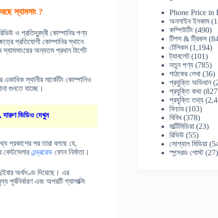
করছে স্যামসাং ?
Phone Price in
অনলাইন ইনকাম
(1
কম্পিউটিং
(490)
উ ও প্রতিদ্বন্দ্বী কোম্পানির পণ্য
টিপস & ট্রিকস
(84
ত্রে প্রতিযোগী কোম্পানির স্থানে
টেলিকম
(1,194)
ে স্যামসাংয়ের অন্যতম প্রধান টার্গেট
ট্যাবলেট
(101)
নতুন পণ্য
(785)
পাঠকের লেখা
(36)
কাধিক স্থানীয় মার্কেটিং কোম্পানিও
প্রযুক্তি অভিধান
(
ানা গুনতে যাচ্ছে।
প্রযুক্তি কথা
(827
প্রযুক্তি তথ্য
(2,4
ফিচার
(103)
, দারুণ ভিডিও দেখুন
বিবিধ
(378)
মাল্টিমিডিয়া
(23)
রিভিউ
(55)
থ্য প্রকাশের পর তারা বলছে যে,
সোশ্যাল মিডিয়া
(5
ে বেস্টসেলার
এন্ড্রয়েড
ফোন নির্মাতা।
স্পন্সরড পোস্ট
(27
দুইবার অর্থদণ্ড দিয়েছে। এর
ূর্বনির্ধারণ এবং অপরটি গ্যালাক্সি