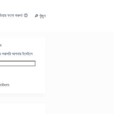
ডিয়ায় ফলো করুন! 😍
🔎 খুঁজুন
ন
থ্য সরাসরি আপনার ইমেইলে
ribers