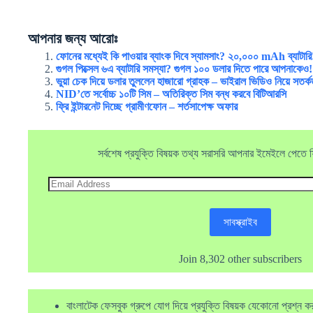
আপনার জন্য আরোঃ
ফোনের মধ্যেই কি পাওয়ার ব্যাংক দিবে স্যামসাং? ২০,০০০ mAh ব্যাটারি
গুগল পিক্সেল ৬এ ব্যাটারি সমস্যা? গুগল ১০০ ডলার দিতে পারে আপনাকেও!
ভুয়া চেক দিয়ে ডলার তুললেন হাজারো গ্রাহক – ভাইরাল ভিডিও নিয়ে সতর্ক
NID’তে সর্বোচ্চ ১০টি সিম – অতিরিক্ত সিম বন্ধ করবে বিটিআরসি
ফ্রি ইন্টারনেট দিচ্ছে গ্রামীণফোন – শর্তসাপেক্ষ অফার
সর্বশেষ প্রযুক্তি বিষয়ক তথ্য সরাসরি আপনার ইমেইলে পেতে ফ্র
Email
Address
সাবস্ক্রাইব
Join 8,302 other subscribers
বাংলাটেক ফেসবুক গ্রুপে যোগ দিয়ে প্রযুক্তি বিষয়ক যেকোনো প্রশ্ন ক