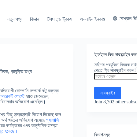
🟢 সোশ্যাল মি
নতুন পণ্য
বিজ্ঞান
টিপস এন্ড ট্রিকস
অনলাইন ইনকাম
ইমেইলে ফ্রি সাবস্ক্রাইব করু
সর্বশেষ প্রযুক্তি বিষয়ক ত
পেতে ফ্রি সাবস্ক্রাইব করুন!
েলিকম
,
প্রযুক্তি তথ্য
ইমেইল
এড্রেস
তিযোগী কোম্পানি সম্পর্কে কটু মন্তব্য
সাবস্ক্রাইব
র আরেকটি পোস্টে
হয়ত জেনেছেন,
Join 8,302 other subsc
ক্রম পরিচালনার অভিযোগ এনেছিল।
্যে কিছু ছাত্রছাত্রী নিয়োগ দিয়েছে বলে
্যও অর্থ খরচের অভিযোগ এসেছে
গ্যালাক্সি
ের কার্যক্রমের ওপর আনুষ্ঠানিক তদন্ত
স্ত হয়েছে।
বিভাগসমূহ