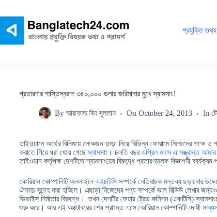
Skip
to
content
প্রযুক্তি তথ্য
প্রতারণার শাস্তিস্বরূপ ৩৪০,০০০ ডলার জরিমানার মুখে স্যামসাং!
By
আরাফাত বিন সুলতান
On
October 24, 2013
In
ট
তাইওয়ানে অর্থের বিনিময়ে লোকজন ভাড়া নিয়ে বিভিন্ন ফোরামে নিজেদের পক্ষে ও প্র
করাতে গিয়ে ধরা খেয়ে গেছে
স্যামসাং।
চলতি বছর
এপ্রিল মাসে এ সঙ্ক্রান্ত আমা
তাইওয়ান কর্তৃপক্ষ দেশটিতে স্যামসাংয়ের বিরুদ্ধে প্রতারণামূলক বিজ্ঞাপনী কার্য
কোরিয়ান কোম্পানিটি অনলাইনে
এইচটিসি
সম্পর্কে নেতিবাচক মন্তব্য ছড়ানোর উদ্দেশ
ঐসময় সন্দেহ করা হচ্ছিল। এছাড়া নিজেদের পণ্য সম্পর্কে ভাল রিভিউ লেখার জন
ডিভাইস নির্মাতার বিরুদ্ধে। তখন দেশটির ফেয়ার ট্রেড কমিশন (এফটিসি) স্যামসাংয়
শুরু করে। আর এই অক্টোবরের শেষ প্রান্তে এসে কোরিয়ান কোম্পানিটি দোষী
সাব্য